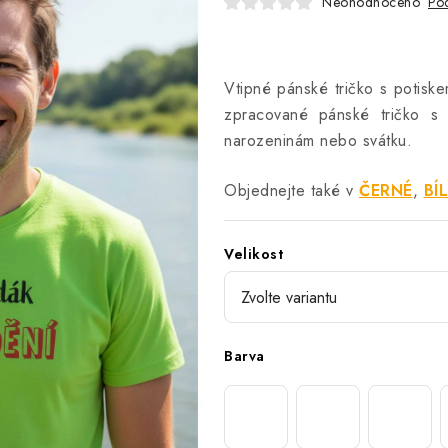
Neohodnoceno
Pod
Vtipné pánské tričko s potiske
zpracované pánské tričko s 
narozeninám nebo svátku.
Objednejte také v
ČERNÉ
,
BÍ
Velikost
Barva