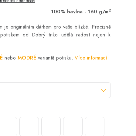
robnosti hodnocení
2
100% bavlna - 160 g/m
m je originálním dárkem pro vaše blízké. Precizně
potiskem od Dobrý triko udělá radost nejen k
LÉ
nebo
MODRÉ
variantě potisku.
Více informací