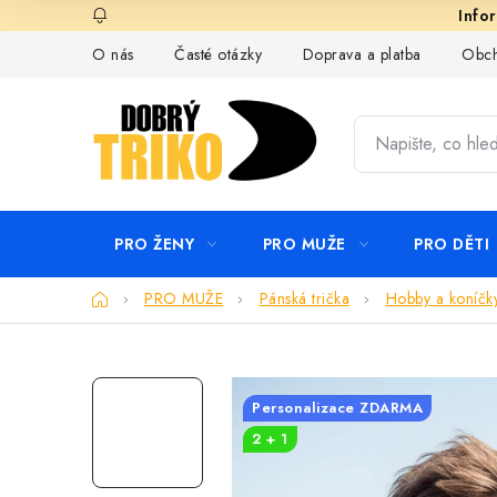
Přejít
na
O nás
Časté otázky
Doprava a platba
Obch
obsah
PRO ŽENY
PRO MUŽE
PRO DĚTI
Domů
PRO MUŽE
Pánská trička
Hobby a koníčk
Personalizace ZDARMA
2 + 1