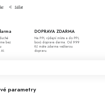
dat
Sdílet
darma
DOPRAVA ZDARMA
oduché
Na PPL výdejní místa a do PPL
íme bez
boxů doprava darma. Od 999
ou
Kč máte zdarma veškerou
 AI.
dopravu.
vé parametry