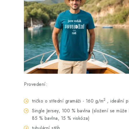
Provedení:
2
tričko o střední gramáži - 160 g/m
, ideální 
Single Jersey, 100 % bavlna (složení se může li
85 % bavlna, 15 % viskóza)
tubulární střih