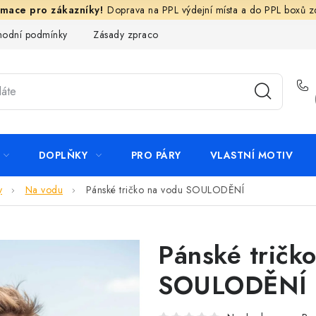
Doprava na PPL výdejní místa a do PPL boxů 
odní podmínky
Zásady zpracování ochrany osobních údajů
N
DOPLŇKY
PRO PÁRY
VLASTNÍ MOTIV
y
Na vodu
Pánské tričko na vodu SOULODĚNÍ
Pánské tričk
SOULODĚNÍ