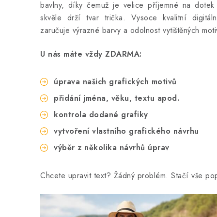
bavlny, díky čemuž je velice příjemné na dotek 
skvěle drží tvar trička. Vysoce kvalitní digitál
zaručuje výrazné barvy a odolnost vytištěných moti
U nás máte vždy ZDARMA:
úprava našich grafických motivů
přidání jména, věku, textu apod.
kontrola dodané grafiky
vytvoření vlastního grafického návrhu
výběr z několika návrhů úprav
Chcete upravit text? Žádný problém. Stačí vše p