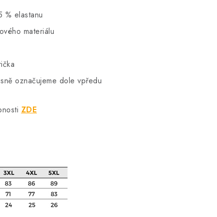
5 % elastanu
hového materiálu
rička
vkusně označujeme dole vpředu
bnosti
ZDE