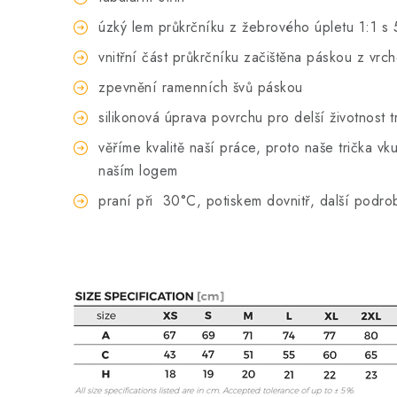
úzký lem průkrčníku z žebrového úpletu 1:1 s 
vnitřní část průkrčníku začištěna páskou z vrc
zpevnění ramenních švů páskou
silikonová úprava povrchu pro delší životnost t
věříme kvalitě naší práce, proto naše trička 
naším logem
praní při
30°C, potiskem dovnitř, další podro