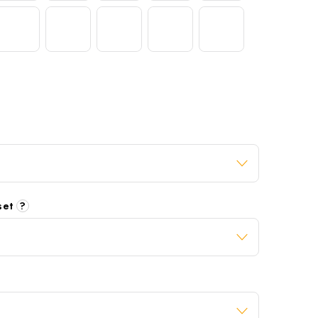
 set
?