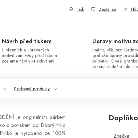
Tisk
Zeptat se
Hlí
Návrh před tiskem
Úpravy motivu z
U vlastních a upravených
Jméno, věk, text i jedn
motivů vám vždy před tiskem
grafické úpravy provád
pošleme návrh ke schválení.
příplatku. S vaší grafik
pracují skuteční lidé, ne
Podobné produkty
Doplňko
ODĚNÍ je originálním dárkem
čko s potiskem od Dobrý triko
Tričko
je vyrobeno ze 100%
Značka