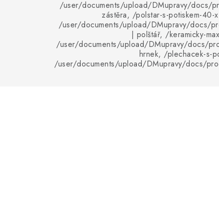
/user/documents/upload/DMupravy/docs/pro
zástěra, /polstar-s-potiskem-40-
/user/documents/upload/DMupravy/docs/pro
| polštář, /keramicky-ma
/user/documents/upload/DMupravy/docs/pro
hrnek, /plechacek-s-p
/user/documents/upload/DMupravy/docs/pro