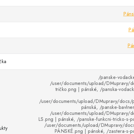
Páns
Pá
Pá
ička
/panske-vodacke
/user/documents/upload/DMupravy/d
tričko.png | pánské, /panska-vodack
/user/documents/upload/DMupravy/docs/pr
pánská, /panske-bavlnen
/user/documents/upload/DMupravy/d
LS.png | pánské, /panske-funkcni-tricko-s-p
/user/documents/upload/DMupravy/doc
ukty
PÁNSKÉ.png | pánské, /zastera-s-po