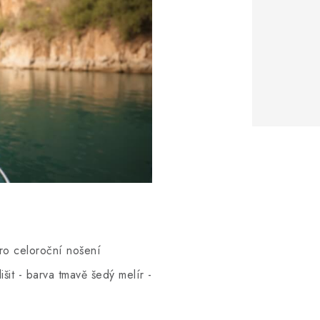
pro celoroční nošení
šit - barva tmavě šedý melír -