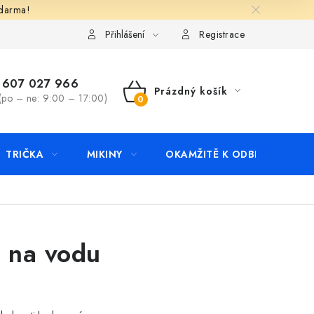
zdarma!
apište nám
Kontakty
Přihlášení
Registrace
607 027 966
Prázdný košík
(po – ne: 9:00 – 17:00)
NÁKUPNÍ
KOŠÍK
TRIČKA
MIKINY
OKAMŽITĚ K ODBĚRU
B
o na vodu