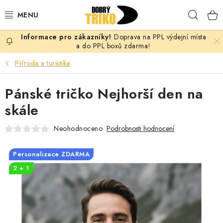
Přejít
Hleda
na
obsah
Doprava na PPL výdejní místa
PRO ŽENY
a do PPL boxů zdarma!
Příroda a turistika
PRO MUŽE
Pánské tričko Nejhorší den na
PRO DĚTI
skále
DOPLŇKY
Neohodnoceno
Podrobnosti hodnocení
PRO PÁRY
Personalizace ZDARMA
2 + 1
VLASTNÍ MOTIV
TRIČKA