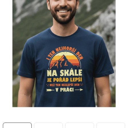
MIKINY
OKAMŽITĚ K ODBĚRU
B2B
MÁM SRDCE POMÁHÁM
VÁNOCE
PROVIZNÍ SYSTÉM
O nás
Časté otázky
Doprava a platba
Obchodní podmínky
Zásady zpracování ochrany osobních údajů
Napište nám
Kontakty