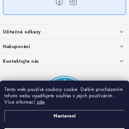
Z
á
Užitečné odkazy
p
a
Obchodní podmínky
Nakupování
t
Zásady zpracování ochrany osobních údajů
í
Časté otázky
Kontaktujte nás
Provizní systém
Doprava a platba
Napište nám
Partner stránek: Super plecháček
Podmínky akce 2 + 1 zdarma
Kontakty
Tento web používá soubory cookie. Dalším procházením
tohoto webu vyjadřujete souhlas s jejich používáním..
Více informací
zde
.
Nastavení