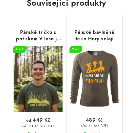
Související produkty
Pánské tričko s
Pánské bavlněné
potiskem V lese je
triko Hory volají
mi nejlépe
2 + 1
2 + 1
449 Kč
489 Kč
od
404 Kč bez DPH
od 371 Kč bez DPH