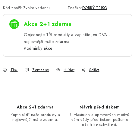
Kód zboží:
Zvolte variantu
Značka:
DOBRÝ TRIKO
Akce 2+1 zdarma
Objednejte TŘI produkty a zaplatíte jen DVA -
nejlevnější máte zdarma.
Podmínky akce
Tisk
Zeptat se
Hlídat
Sdílet
Akce 2+1 zdarma
Návrh před tiskem
Kupte si tři naše produkty a
U vlastních a upravených motivů
nejlevnější máte zdarma.
vám vždy před tiskem pošleme
návrh ke schválení.