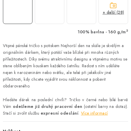
+ další (28)
2
100% bavlna - 160 g/m
Vtipné pánské tričko s potiskem Nejhorší den na skále je skvělým a
originálním dárkem, který potěší vaše blízké při mnoha různých
příležitostech. Díky svému atraktivnímu designu a vtipnému motivu se
stane oblíbeným kouskem každého šatníku. Radost s ním uděláte
nejen k narozeninám nebo svátku, ale také při jakékoliv jiné
příležitosti, kdy chcete vyjádřit svou náklonnost a pobavit
obdarovaného.
Hledáte dárek na poslední chvíli? Tričko v černé nebo bílé barvě
Vám
odešleme již druhý pracovní den
(ostatní barvy na dotaz).
Stačí si zvolit službu
expresní odeslání
.
Více informací