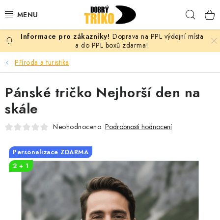
Přejít
Hleda
na
obsah
Doprava na PPL výdejní místa
PRO ŽENY
a do PPL boxů zdarma!
Příroda a turistika
PRO MUŽE
Pánské tričko Nejhorší den na
PRO DĚTI
skále
DOPLŇKY
Neohodnoceno
Podrobnosti hodnocení
PRO PÁRY
Personalizace ZDARMA
2 + 1
VLASTNÍ MOTIV
TRIČKA