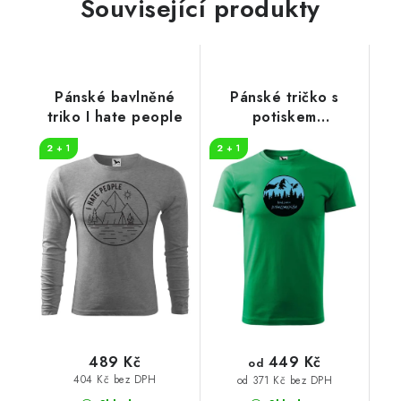
Související produkty
Pánské bavlněné
Pánské tričko s
triko I hate people
potiskem
Dobrodružství
2 + 1
2 + 1
449 Kč
489 Kč
od
404 Kč bez DPH
od 371 Kč bez DPH