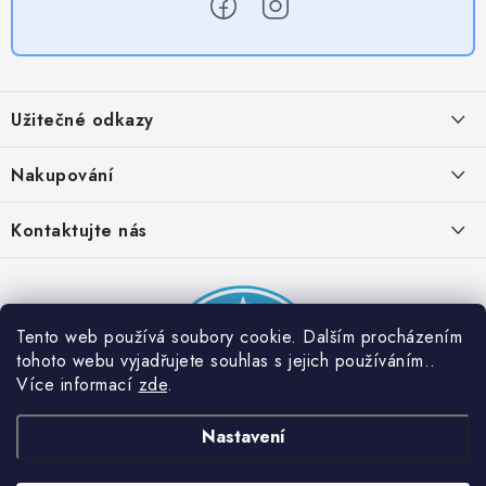
Z
á
Užitečné odkazy
p
a
Obchodní podmínky
Nakupování
t
Zásady zpracování ochrany osobních údajů
í
Časté otázky
Kontaktujte nás
Provizní systém
Doprava a platba
Napište nám
Partner stránek: Super plecháček
Podmínky akce 2 + 1 zdarma
Kontakty
Tento web používá soubory cookie. Dalším procházením
tohoto webu vyjadřujete souhlas s jejich používáním..
Více informací
zde
.
Nastavení