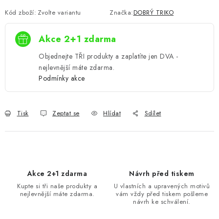
Kód zboží:
Zvolte variantu
Značka:
DOBRÝ TRIKO
Akce 2+1 zdarma
Objednejte TŘI produkty a zaplatíte jen DVA -
nejlevnější máte zdarma.
Podmínky akce
Tisk
Zeptat se
Hlídat
Sdílet
Akce 2+1 zdarma
Návrh před tiskem
Kupte si tři naše produkty a
U vlastních a upravených motivů
nejlevnější máte zdarma.
vám vždy před tiskem pošleme
návrh ke schválení.