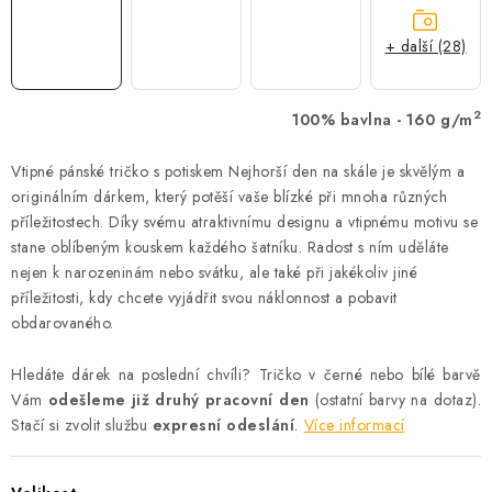
+ další (28)
2
100% bavlna - 160 g/m
Vtipné pánské tričko s potiskem Nejhorší den na skále je skvělým a
originálním dárkem, který potěší vaše blízké při mnoha různých
příležitostech. Díky svému atraktivnímu designu a vtipnému motivu se
stane oblíbeným kouskem každého šatníku. Radost s ním uděláte
nejen k narozeninám nebo svátku, ale také při jakékoliv jiné
příležitosti, kdy chcete vyjádřit svou náklonnost a pobavit
obdarovaného.
Hledáte dárek na poslední chvíli? Tričko v černé nebo bílé barvě
Vám
odešleme již druhý pracovní den
(ostatní barvy na dotaz).
Stačí si zvolit službu
expresní odeslání
.
Více informací