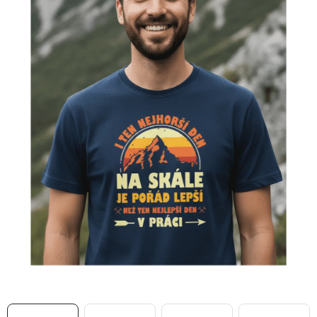
MIKINY
OKAMŽITĚ K ODBĚRU
B2B
MÁM SRDCE POMÁHÁM
VÁNOCE
PROVIZNÍ SYSTÉM
O nás
Časté otázky
Doprava a platba
Obchodní podmínky
Zásady zpracování ochrany osobních údajů
Napište nám
Kontakty