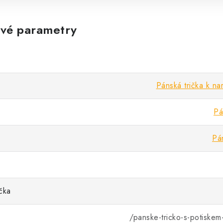
vé parametry
Pánská trička k n
Pá
Pá
ička
/panske-tricko-s-potiskem-