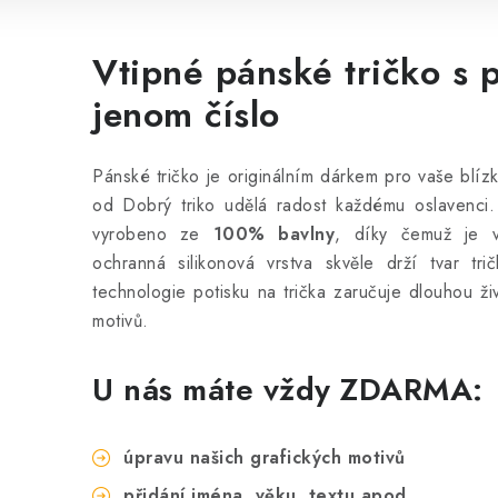
Vtipné pánské tričko s 
jenom číslo
Pánské tričko je originálním dárkem pro vaše blíz
od Dobrý triko udělá radost každému oslavenci. 
vyrobeno ze
100% bavlny
, díky čemuž je v
ochranná silikonová vrstva skvěle drží tvar trič
technologie potisku na trička zaručuje dlouhou ži
motivů.
U nás máte vždy ZDARMA:
úpravu našich grafických motivů
přidání jména, věku, textu apod.