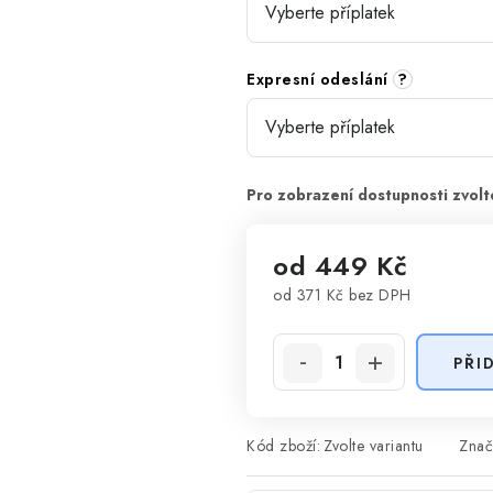
Expresní odeslání
?
od
449 Kč
od
371 Kč
bez DPH
Měrná cena:
PŘI
Kód zboží:
Zvolte variantu
Znač