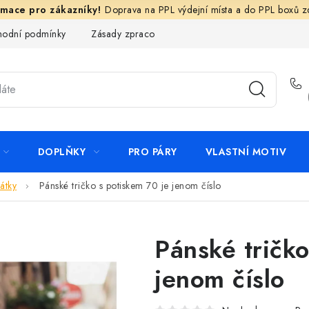
Doprava na PPL výdejní místa a do PPL boxů 
odní podmínky
Zásady zpracování ochrany osobních údajů
N
DOPLŇKY
PRO PÁRY
VLASTNÍ MOTIV
átky
Pánské tričko s potiskem 70 je jenom číslo
Pánské tričko
jenom číslo