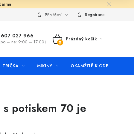
zdarma!
apište nám
Kontakty
Přihlášení
Registrace
607 027 966
Prázdný košík
(po – ne: 9:00 – 17:00)
NÁKUPNÍ
KOŠÍK
TRIČKA
MIKINY
OKAMŽITĚ K ODBĚRU
B
 s potiskem 70 je