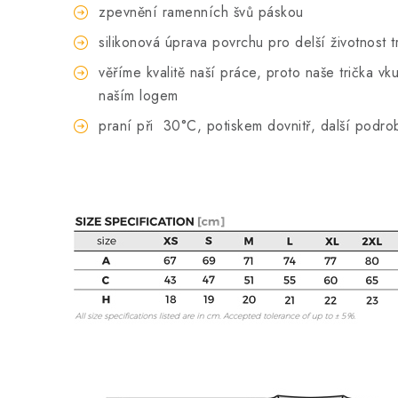
zpevnění ramenních švů páskou
silikonová úprava povrchu pro delší životnost t
věříme kvalitě naší práce, proto naše trička 
naším logem
praní při
30°C, potiskem dovnitř, další podro