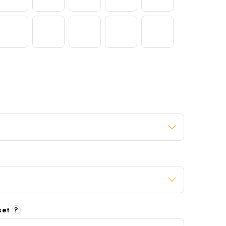
 set
?