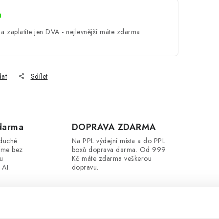
a
a zaplatíte jen DVA - nejlevnější máte zdarma.
dat
Sdílet
darma
DOPRAVA ZDARMA
oduché
Na PPL výdejní místa a do PPL
íme bez
boxů doprava darma. Od 999
ou
Kč máte zdarma veškerou
 AI.
dopravu.