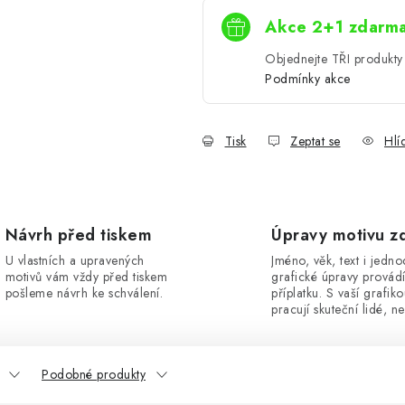
Akce 2+1 zdarm
Objednejte TŘI produkty 
Podmínky akce
Tisk
Zeptat se
Hlí
Návrh před tiskem
Úpravy motivu z
U vlastních a upravených
Jméno, věk, text i jedn
motivů vám vždy před tiskem
grafické úpravy provád
pošleme návrh ke schválení.
příplatku. S vaší grafik
pracují skuteční lidé, ne
Podobné produkty