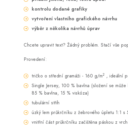
kontrolu dodané grafiky
vytvoření vlastního grafického návrhu
výběr z několika návrhů úprav
Chcete upravit text? Žádný problém. Stačí vše p
Provedení:
2
tričko o střední gramáži - 160 g/m
, ideální 
Single Jersey, 100 % bavlna (složení se může li
85 % bavlna, 15 % viskóza)
tubulární střih
úzký lem průkrčníku z žebrového úpletu 1:1 s 
vnitřní část průkrčníku začištěna páskou z vrc