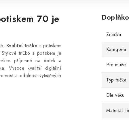
potiskem 70 je
Doplňko
Značka
ké.
Kvalitní tričko
s potiskem
Kategorie
Stylové tričko s potiskem
je
elice příjemné na dotek a
Pro muže
ka. Vysoce kvalitní digitální
votnost a odolnost vytištěných
Typ trička
Dle věku
Materiál tr