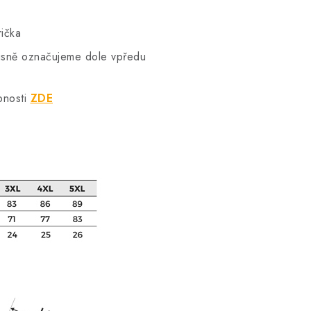
rička
vkusně označujeme dole vpředu
bnosti
ZDE