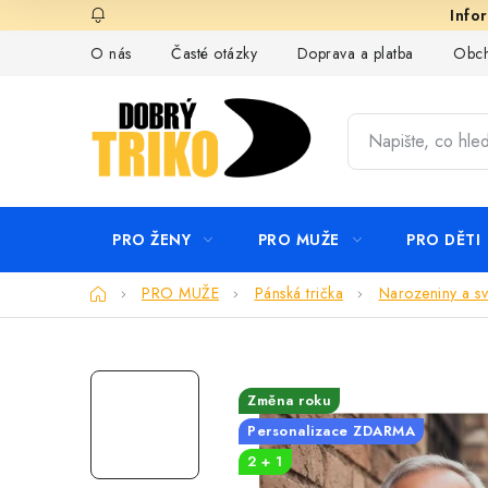
Přejít
na
O nás
Časté otázky
Doprava a platba
Obch
obsah
PRO ŽENY
PRO MUŽE
PRO DĚTI
Domů
PRO MUŽE
Pánská trička
Narozeniny a sv
Změna roku
Personalizace ZDARMA
2 + 1