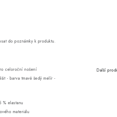
opsat do poznámky k produktu.
pro celoroční nošení
Další prod
šit - barva tmavě šedý melír -
5 % elastanu
hového materiálu