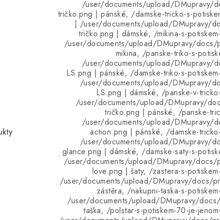
/user/documents/upload/DMupravy/d
tričko.png | pánské, /damske-tricko-s-potiske
| /user/documents/upload/DMupravy/d
tričko.png | dámské, /mikina-s-potiskem-
/user/documents/upload/DMupravy/docs/pr
mikina, /panske-triko-s-potisk
/user/documents/upload/DMupravy/d
LS.png | pánské, /damske-triko-s-potiskem-
/user/documents/upload/DMupravy/d
LS.png | dámské, /panske-v-tricko-
/user/documents/upload/DMupravy/doc
tričko.png | pánské, /panske-tric
/user/documents/upload/DMupravy/d
ukty
action.png | pánské, /damske-tricko-
/user/documents/upload/DMupravy/d
glance.png | dámské, /damske-saty-s-potiske
/user/documents/upload/DMupravy/docs/p
love.png | šaty, /zastera-s-potiskem
/user/documents/upload/DMupravy/docs/pro
zástěra, /nakupni-taska-s-potiskem
/user/documents/upload/DMupravy/docs/p
taška, /polstar-s-potiskem-70-je-jenom