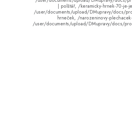
/user/documents/upload/DMupravy/docs/pro
| polštář, /keramicky-hrnek-70-je-j
/user/documents/upload/DMupravy/docs/pro
hrneček, /narozeninovy-plechacek-
/user/documents/upload/DMupravy/docs/pro