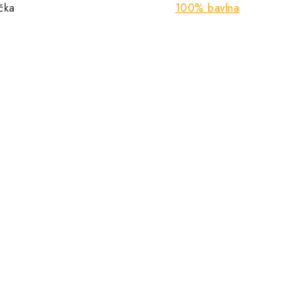
ička
100% bavlna