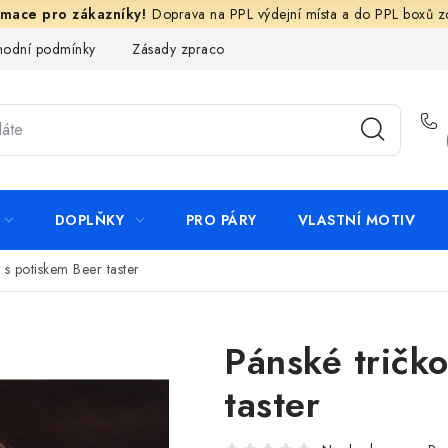
Doprava na PPL výdejní místa a do PPL boxů 
odní podmínky
Zásady zpracování ochrany osobních údajů
N
DOPLŇKY
PRO PÁRY
VLASTNÍ MOTIV
 s potiskem Beer taster
Pánské tričk
taster