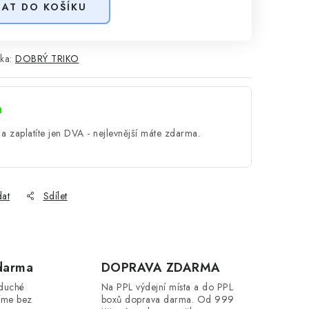
DAT DO KOŠÍKU
ka:
DOBRÝ TRIKO
a
a zaplatíte jen DVA - nejlevnější máte zdarma.
dat
Sdílet
darma
DOPRAVA ZDARMA
oduché
Na PPL výdejní místa a do PPL
íme bez
boxů doprava darma. Od 999