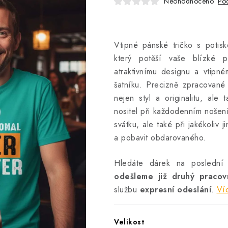
Neohodnoceno
Pod
Vtipné pánské tričko s potis
který potěší vaše blízké p
atraktivnímu designu a vtip
šatníku. Precizně zpracované
nejen styl a originalitu, al
nositel při každodenním nošen
svátku, ale také při jakékoliv j
a pobavit obdarovaného.
Hledáte dárek na poslední
odešleme již druhý praco
službu
expresní odeslání
.
Ví
Velikost