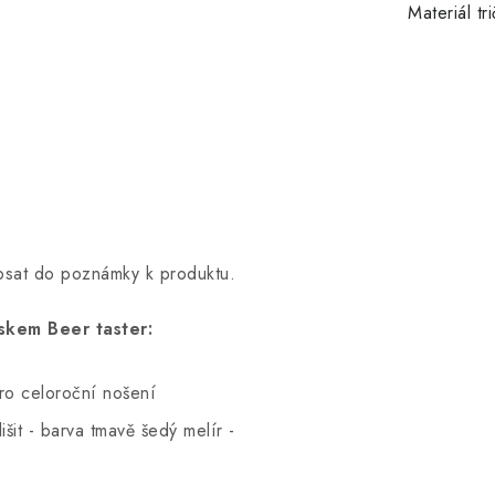
Materiál tr
opsat do poznámky k produktu.
skem Beer taster:
pro celoroční nošení
šit - barva tmavě šedý melír -