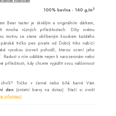
robnosti hodnocení
2
100% bavlna - 160 g/m
kem Beer taster je skvělým a originálním dárkem,
ři mnoha různých příležitostech. Díky svému
nému motivu se stane oblíbeným kouskem každého
 pánské tričko peo pivaře od Dobrý triko nabízí
e také vysokou úroveň pohodlí, kterou ocení jeho
í. Radost s ním uděláte nejen k narozeninám nebo
iné příležitosti, kdy chcete vyjádřit svou náklonnost
 chvíli? Tričko v černé nebo bílé barvě Vám
vní den
(ostatní barvy na dotaz). Stačí si zvolit
ce informací