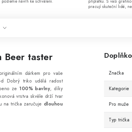
pošleme návrh ke schválení.
příplatku. S vaší grafik
pracují skuteční lidé, ne
 Beer taster
Doplňko
Značka
originálním dárkem pro vaše
 od Dobrý triko udělá radost
obeno ze
100% bavlny
, díky
Kategorie
konová vrstva skvěle drží tvar
ku na trička zaručuje
dlouhou
Pro muže
Typ trička