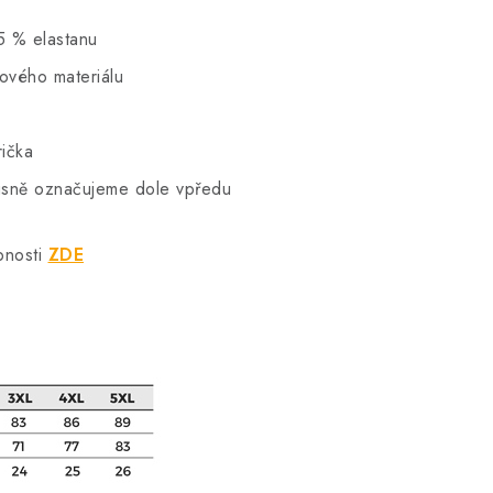
5 % elastanu
hového materiálu
rička
vkusně označujeme dole vpředu
bnosti
ZDE