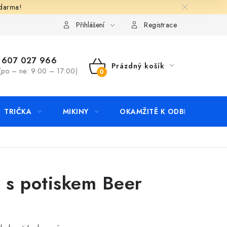
zdarma!
apište nám
Kontakty
Přihlášení
Registrace
607 027 966
Prázdný košík
(po – ne: 9:00 – 17:00)
NÁKUPNÍ
KOŠÍK
TRIČKA
MIKINY
OKAMŽITĚ K ODBĚRU
B
o s potiskem Beer