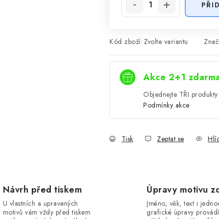
PŘI
Kód zboží:
Zvolte variantu
Znač
Akce 2+1 zdarm
Objednejte TŘI produkty 
Podmínky akce
Tisk
Zeptat se
Hlí
Návrh před tiskem
Úpravy motivu z
U vlastních a upravených
Jméno, věk, text i jedn
motivů vám vždy před tiskem
grafické úpravy provád