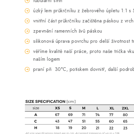
tubulární střih
úzký lem průkrčníku z žebrového úpletu 1:1 s 
vnitřní část průkrčníku začištěna páskou z vrc
zpevnění ramenních švů páskou
silikonová úprava povrchu pro delší životnost t
věříme kvalitě naší práce, proto naše trička 
naším logem
praní při
30°C, potiskem dovnitř, další podro