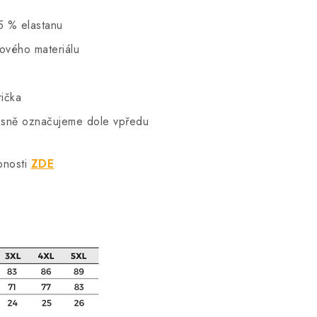
5 % elastanu
hového materiálu
rička
vkusně označujeme dole vpředu
bnosti
ZDE