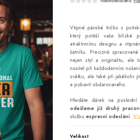
Neohodnoceno
Pod
Vtipné pánské tričko s potis
který potěší vaše blízké p
atraktivnímu designu a vtip
šatníku. Precizně zpracované
nejen styl a originalitu, al
nositel při každodenním nošen
svátku, ale také při jakékoliv j
a pobavit obdarovaného.
Hledáte dárek na poslední
odešleme již druhý praco
službu
expresní odeslání
.
Ví
Velikost