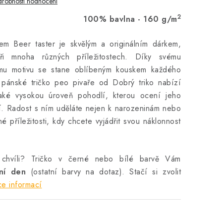
robnosti hodnocení
2
100% bavlna - 160 g/m
kem Beer taster je skvělým a originálním dárkem,
ři mnoha různých příležitostech. Díky svému
nému motivu se stane oblíbeným kouskem každého
 pánské tričko peo pivaře od Dobrý triko nabízí
e také vysokou úroveň pohodlí, kterou ocení jeho
í. Radost s ním uděláte nejen k narozeninám nebo
iné příležitosti, kdy chcete vyjádřit svou náklonnost
 chvíli? Tričko v černé nebo bílé barvě Vám
vní den
(ostatní barvy na dotaz). Stačí si zvolit
ce informací