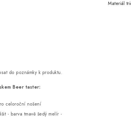
Materiál tr
opsat do poznámky k produktu.
skem Beer taster:
pro celoroční nošení
šit - barva tmavě šedý melír -