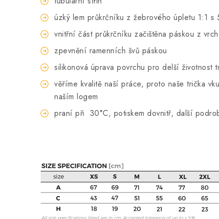
tubulární střih
úzký lem průkrčníku z žebrového úpletu 1:1 s 
vnitřní část průkrčníku začištěna páskou z vrc
zpevnění ramenních švů páskou
silikonová úprava povrchu pro delší životnost t
věříme kvalitě naší práce, proto naše trička 
naším logem
praní při
30°C, potiskem dovnitř, další podro