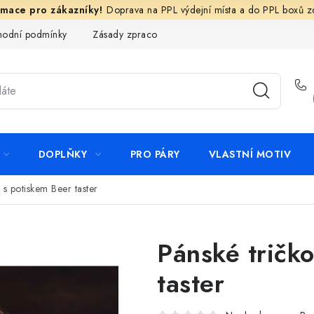
Doprava na PPL výdejní místa a do PPL boxů 
odní podmínky
Zásady zpracování ochrany osobních údajů
N
DOPLŇKY
PRO PÁRY
VLASTNÍ MOTIV
 s potiskem Beer taster
Pánské tričk
taster