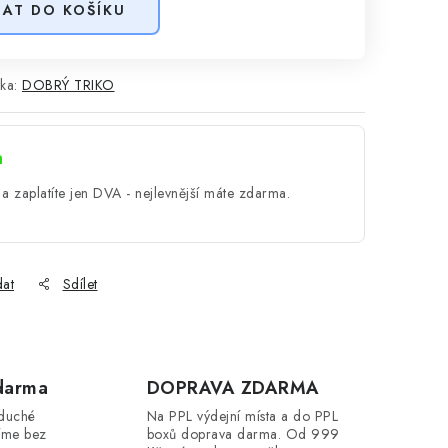
DAT DO KOŠÍKU
ka:
DOBRÝ TRIKO
a
a zaplatíte jen DVA - nejlevnější máte zdarma.
dat
Sdílet
darma
DOPRAVA ZDARMA
oduché
Na PPL výdejní místa a do PPL
íme bez
boxů doprava darma. Od 999