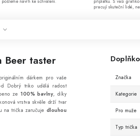
pošleme návrh ke schválení.
příplatku. S vaší grafik
pracují skuteční lidé, ne
 Beer taster
Doplňko
Značka
originálním dárkem pro vaše
 od Dobrý triko udělá radost
obeno ze
100% bavlny
, díky
Kategorie
konová vrstva skvěle drží tvar
ku na trička zaručuje
dlouhou
Pro muže
Typ trička