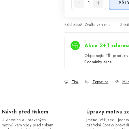
PŘI
Kód zboží:
Zvolte variantu
Znač
Akce 2+1 zdarm
Objednejte TŘI produkty 
Podmínky akce
Tisk
Zeptat se
Hlí
Návrh před tiskem
Úpravy motivu z
U vlastních a upravených
Jméno, věk, text i jedn
motivů vám vždy před tiskem
grafické úpravy provád