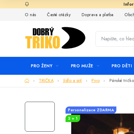
Přejít
na
O nás
Časté otázky
Doprava a platba
Obch
obsah
PRO ŽENY
PRO MUŽE
PRO DĚTI
Domů
TRIČKA
Jídlo a pití
Pivo
Pánské tričko
Personalizace ZDARMA
2 + 1