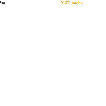
ička
100% bavlna