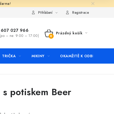
zdarma!
apište nám
Kontakty
Přihlášení
Registrace
607 027 966
Prázdný košík
(po – ne: 9:00 – 17:00)
NÁKUPNÍ
KOŠÍK
TRIČKA
MIKINY
OKAMŽITĚ K ODBĚRU
B
o s potiskem Beer