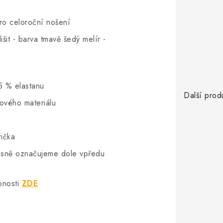
pro celoroční nošení
šit - barva tmavě šedý melír -
5 % elastanu
Další prod
hového materiálu
rička
vkusně označujeme dole vpředu
bnosti
ZDE