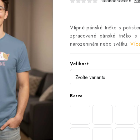
Neohodnoceno
Pod
Vtipné pánské tričko s potiske
zpracované pánské tričko s 
narozeninám nebo svátku.
Více
Velikost
Barva