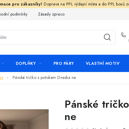
Doprava na PPL výdejní místa a do PPL boxů 
odní podmínky
Zásady zpracování ochrany osobních údajů
N
DOPLŇKY
PRO PÁRY
VLASTNÍ MOTIV
ky
Pánské tričko s potiskem Dneska ne
Pánské tričk
ne