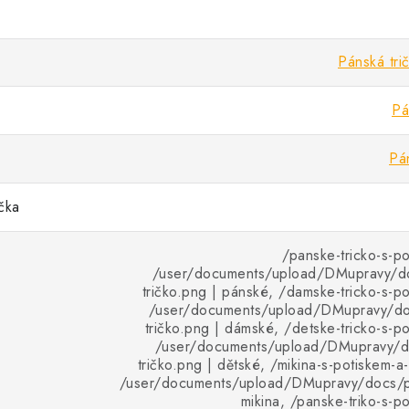
Pánská tri
Pá
Pá
ička
/panske-tricko-s-p
/user/documents/upload/DMupravy/d
tričko.png | pánské, /damske-tricko-s-p
/user/documents/upload/DMupravy/d
tričko.png | dámské, /detske-tricko-s-p
/user/documents/upload/DMupravy/d
tričko.png | dětské, /mikina-s-potiskem-a
/user/documents/upload/DMupravy/docs/pr
mikina, /panske-triko-s-p