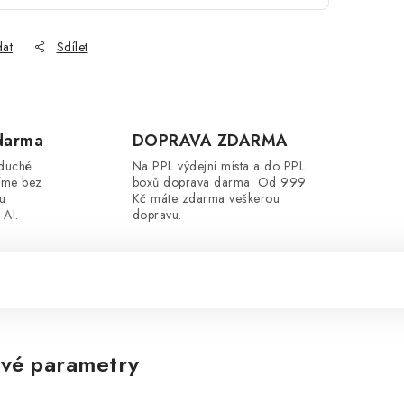
dat
Sdílet
darma
DOPRAVA ZDARMA
oduché
Na PPL výdejní místa a do PPL
íme bez
boxů doprava darma. Od 999
ou
Kč máte zdarma veškerou
 AI.
dopravu.
vé parametry