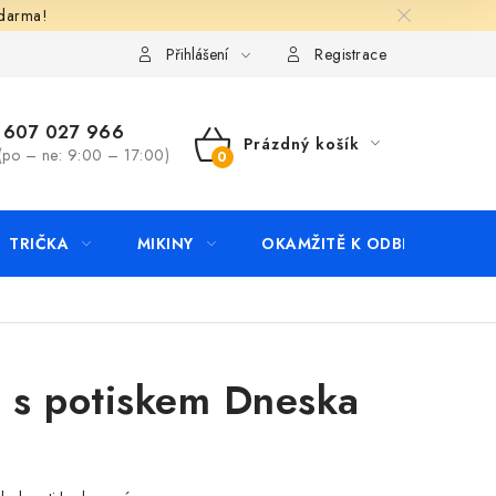
zdarma!
apište nám
Kontakty
Přihlášení
Registrace
607 027 966
Prázdný košík
(po – ne: 9:00 – 17:00)
NÁKUPNÍ
KOŠÍK
TRIČKA
MIKINY
OKAMŽITĚ K ODBĚRU
B
o s potiskem Dneska