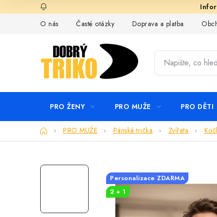
Přejít
na
O nás
Časté otázky
Doprava a platba
Obch
obsah
PRO ŽENY
PRO MUŽE
PRO DĚTI
Domů
PRO MUŽE
Pánská trička
Zvířata
Koč
Personalizace ZDARMA
2 + 1