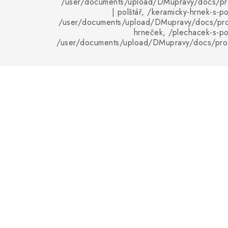
/user/documents/upload/DMupravy/docs/pro
| polštář, /keramicky-hrnek-s-p
/user/documents/upload/DMupravy/docs/pro
hrneček, /plechacek-s-po
/user/documents/upload/DMupravy/docs/pro