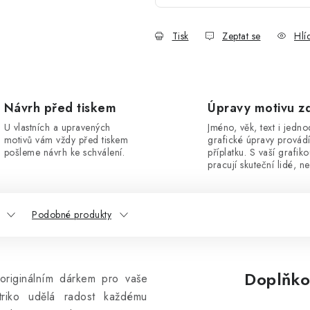
Tisk
Zeptat se
Hlí
Návrh před tiskem
Úpravy motivu z
U vlastních a upravených
Jméno, věk, text i jedn
motivů vám vždy před tiskem
grafické úpravy provád
pošleme návrh ke schválení.
příplatku. S vaší grafik
pracují skuteční lidé, ne
Podobné produkty
Doplňko
originálním dárkem pro vaše
triko udělá radost každému