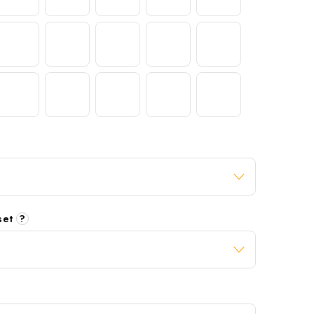
 set
?