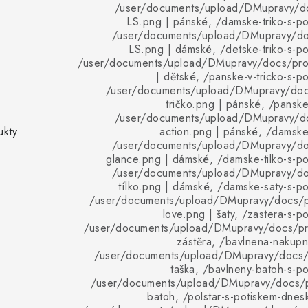
/user/documents/upload/DMupravy/d
LS.png | pánské, /damske-triko-s-p
/user/documents/upload/DMupravy/d
LS.png | dámské, /detske-triko-s-p
/user/documents/upload/DMupravy/docs/pro
| dětské, /panske-v-tricko-s-p
/user/documents/upload/DMupravy/doc
tričko.png | pánské, /panske
/user/documents/upload/DMupravy/d
ukty
action.png | pánské, /damske
/user/documents/upload/DMupravy/d
glance.png | dámské, /damske-tilko-s-p
/user/documents/upload/DMupravy/d
tílko.png | dámské, /damske-saty-s-p
/user/documents/upload/DMupravy/docs/p
love.png | šaty, /zastera-s-p
/user/documents/upload/DMupravy/docs/pro
zástěra, /bavlnena-nakupn
/user/documents/upload/DMupravy/docs/p
taška, /bavlneny-batoh-s-p
/user/documents/upload/DMupravy/docs/p
batoh, /polstar-s-potiskem-dne