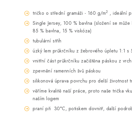
2
tričko o střední gramáži - 160 g/m
, ideální 
Single Jersey, 100 % bavlna (složení se může li
85 % bavlna, 15 % viskóza)
tubulární střih
úzký lem průkrčníku z žebrového úpletu 1:1 s 
vnitřní část průkrčníku začištěna páskou z vrc
zpevnění ramenních švů páskou
silikonová úprava povrchu pro delší životnost t
věříme kvalitě naší práce, proto naše trička 
naším logem
praní při
30°C, potiskem dovnitř, další podro