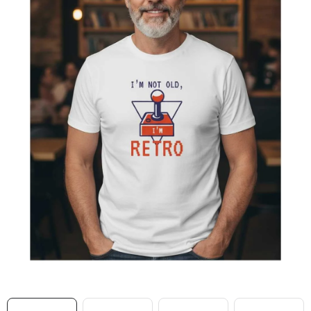
MIKINY
OKAMŽITĚ K ODBĚRU
B2B
MÁM SRDCE POMÁHÁM
VÁNOCE
PROVIZNÍ SYSTÉM
O nás
Časté otázky
Doprava a platba
Obchodní podmínky
Zásady zpracování ochrany osobních údajů
Napište nám
Kontakty