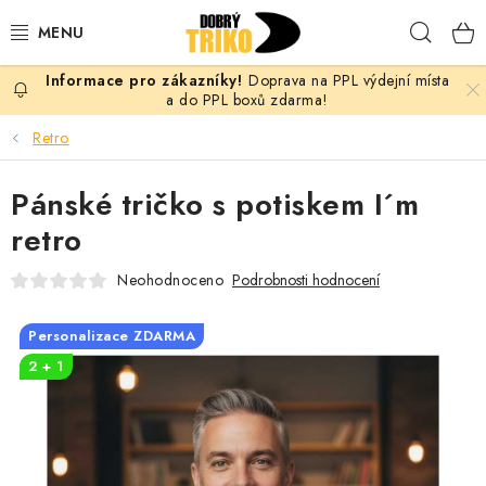
Přejít
Hleda
na
obsah
Doprava na PPL výdejní místa
PRO ŽENY
a do PPL boxů zdarma!
Retro
PRO MUŽE
Pánské tričko s potiskem I´m
PRO DĚTI
retro
DOPLŇKY
Neohodnoceno
Podrobnosti hodnocení
PRO PÁRY
Personalizace ZDARMA
2 + 1
VLASTNÍ MOTIV
TRIČKA