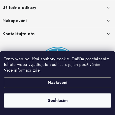
á
Užitečné odkazy
p
a
Obchodní podmínky
Nakupování
t
Zásady zpracování ochrany osobních údajů
í
Časté otázky
Kontaktujte nás
Provizní systém
Doprava a platba
Napište nám
Partner stránek: Super plecháček
Podmínky akce 2 + 1 zdarma
Kontakty
Tento web používá soubory cookie. Dalším procházením
tohoto webu vyjadřujete souhlas s jejich používáním..
Více informací
zde
.
Nastavení
Souhlasím
Copyright 2026
Dobrý triko
. Všechna práva vyhrazena.
Vytvořil Shoptet