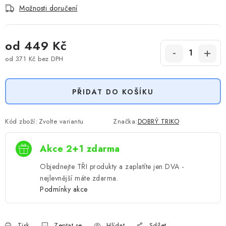
Možnosti doručení
od
449 Kč
od
371 Kč
bez DPH
Měrná cena:
PŘIDAT DO KOŠÍKU
Kód zboží:
Zvolte variantu
Značka:
DOBRÝ TRIKO
Akce 2+1 zdarma
Objednejte TŘI produkty a zaplatíte jen DVA -
nejlevnější máte zdarma.
Podmínky akce
Tisk
Zeptat se
Hlídat
Sdílet