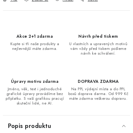
Akce 2+1 zdarma
Návrh před tiskem
Kupte si tři naše produkty a
U vlastních a upravených motivů
nejlevnější máte zdarma.
vám vždy před tiskem pošleme
návrh ke schválení.
Úpravy motivu zdarma
DOPRAVA ZDARMA
Jméno, věk, text i jednoduché
Na PPL výdejní místa a do PPL
grafické úpravy provádíme bez
boxů doprava darma. Od 999 Kč
příplatku. S vaší grafikou pracují
máte zdarma veškerou dopravu.
skuteční lidé, ne AI.
Popis produktu