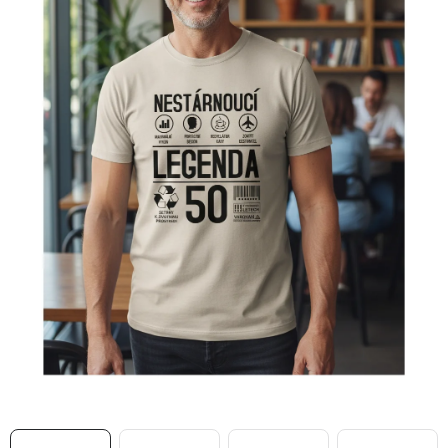
MIKINY
OKAMŽITĚ K ODBĚRU
B2B
MÁM SRDCE POMÁHÁM
VÁNOCE
PROVIZNÍ SYSTÉM
O nás
Časté otázky
Doprava a platba
Obchodní podmínky
Zásady zpracování ochrany osobních údajů
Napište nám
Kontakty