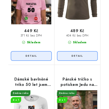
449 Kč
489 Kč
371 Kč bez DPH
404 Kč bez DPH
Skladem
Skladem
Dámské bavlněné
Pánské tričko s
triko 50 let jsem
potiskem Jedu na
královna
plný plyn
Změna roku
Změna roku
2 + 1
2 + 1