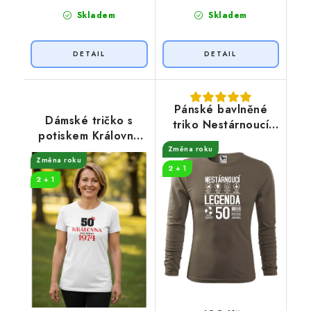
Skladem
Skladem
Pánské bavlněné
Dámské tričko s
triko Nestárnoucí
potiskem Královna
legenda 50 let
od roku
Změna roku
Změna roku
2 + 1
2 + 1