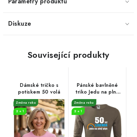
Parametry produktu
Diskuze
Související produkty
Dámské tričko s
Pánské bavlněné
potiskem 50 volá
triko Jedu na plný
plyn
Změna roku
Změna roku
2 + 1
2 + 1