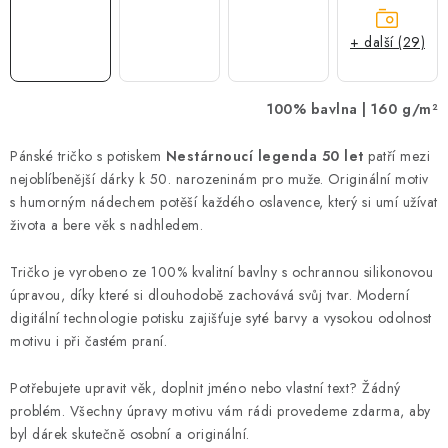
+ další (29)
100% bavlna | 160 g/m²
Pánské tričko s potiskem
Nestárnoucí legenda 50 let
patří mezi
nejoblíbenější dárky k 50. narozeninám pro muže. Originální motiv
s humorným nádechem potěší každého oslavence, který si umí užívat
života a bere věk s nadhledem.
Tričko je vyrobeno ze 100% kvalitní bavlny s ochrannou silikonovou
úpravou, díky které si dlouhodobě zachovává svůj tvar. Moderní
digitální technologie potisku zajišťuje syté barvy a vysokou odolnost
motivu i při častém praní.
Potřebujete upravit věk, doplnit jméno nebo vlastní text? Žádný
problém. Všechny úpravy motivu vám rádi provedeme zdarma, aby
byl dárek skutečně osobní a originální.