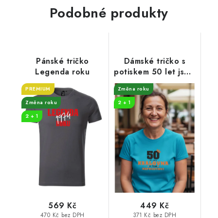
Podobné produkty
Pánské tričko
Dámské tričko s
Legenda roku
potiskem 50 let jsem
královna
PREMIUM
Změna roku
Změna roku
2 + 1
2 + 1
569 Kč
449 Kč
470 Kč bez DPH
371 Kč bez DPH