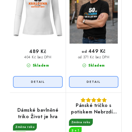
449 Kč
489 Kč
od
404 Kč bez DPH
od 371 Kč bez DPH
Skladem
Skladem
Pánské tričko s
Dámské bavlněné
potiskem Nebrzdím
triko Život je hra
50
Změna roku
Změna roku
2 + 1