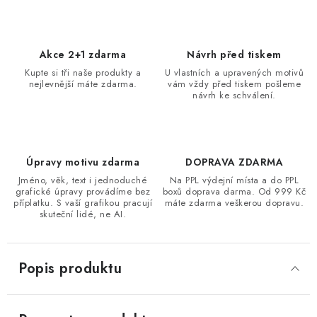
Akce 2+1 zdarma
Návrh před tiskem
Kupte si tři naše produkty a
U vlastních a upravených motivů
nejlevnější máte zdarma.
vám vždy před tiskem pošleme
návrh ke schválení.
Úpravy motivu zdarma
DOPRAVA ZDARMA
Jméno, věk, text i jednoduché
Na PPL výdejní místa a do PPL
grafické úpravy provádíme bez
boxů doprava darma. Od 999 Kč
příplatku. S vaší grafikou pracují
máte zdarma veškerou dopravu.
skuteční lidé, ne AI.
Popis produktu