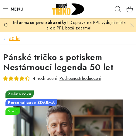
Přejít
Hleda
na
obsah
Doprava na PPL výdejní místa
PRO ŽENY
a do PPL boxů zdarma!
50 let
PRO MUŽE
Pánské tričko s potiskem
PRO DĚTI
Nestárnoucí legenda 50 let
DOPLŇKY
4 hodnocení
Podrobnosti hodnocení
PRO PÁRY
Změna roku
Personalizace ZDARMA
VLASTNÍ MOTIV
2 + 1
TRIČKA