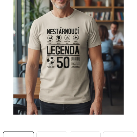
MIKINY
OKAMŽITĚ K ODBĚRU
B2B
MÁM SRDCE POMÁHÁM
VÁNOCE
PROVIZNÍ SYSTÉM
O nás
Časté otázky
Doprava a platba
Obchodní podmínky
Zásady zpracování ochrany osobních údajů
Napište nám
Kontakty