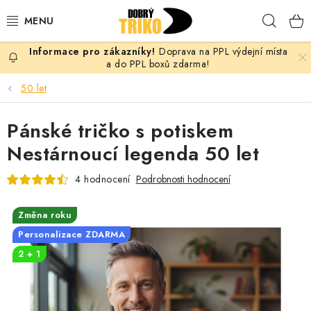
Přejít
Hleda
na
obsah
Doprava na PPL výdejní místa
PRO ŽENY
a do PPL boxů zdarma!
50 let
PRO MUŽE
Pánské tričko s potiskem
PRO DĚTI
Nestárnoucí legenda 50 let
DOPLŇKY
4 hodnocení
Podrobnosti hodnocení
PRO PÁRY
Změna roku
Personalizace ZDARMA
VLASTNÍ MOTIV
2 + 1
TRIČKA