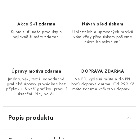
Akce 2+1 zdarma
Návrh před tiskem
Kupte si tři naše produkty a
U vlastních a upravených motivů
nejlevnější máte zdarma.
vám vždy před tiskem pošleme
návrh ke schválení.
Úpravy motivu zdarma
DOPRAVA ZDARMA
Jméno, věk, text i jednoduché
Na PPL výdejní místa a do PPL
grafické úpravy provádíme bez
boxů doprava darma. Od 999 Kč
příplatku. S vaší grafikou pracují
máte zdarma veškerou dopravu.
skuteční lidé, ne AI.
Popis produktu