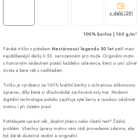
+ další (29)
100% bavlna | 160 g/m²
Pánské tričko s potiskem
Nestárnoucí legenda 50 let
patří mezi
nejoblíbenější dárky k 50. narozeninám pro muže. Originální motiv
s humorným nádechem potěší každého oslavence, který si umí užívat
života a bere věk s nadhledem.
Tričko je vyrobeno ze 100% kvalitní bavlny s ochrannou silikonovou
úpravou, díky které si dlouhodobě zachovává svůj tvar. Moderní
digitální technologie potisku zajišťuje syté barvy a vysokou odolnost
motivu i při častém praní.
Potřebujete upravit věk, doplnit jméno nebo vlastní text? Žádný
problém. Všechny úpravy motivu vám rádi provedeme zdarma, aby
byl dárek skutečně osobní a originální.