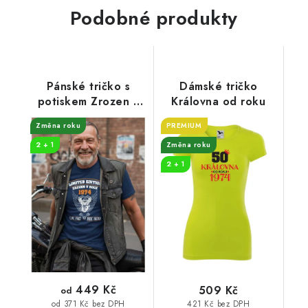
Podobné produkty
Pánské tričko s
Dámské tričko
potiskem Zrozen v
Královna od roku
roce 1974
Změna roku
PREMIUM
2 + 1
Změna roku
2 + 1
449 Kč
509 Kč
od
421 Kč bez DPH
od 371 Kč bez DPH