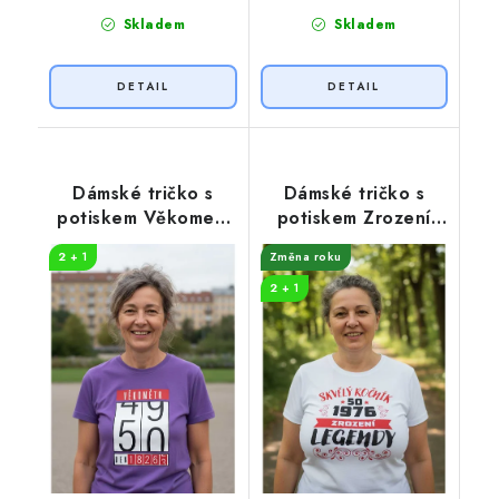
Skladem
Skladem
Dámské tričko s
Dámské tričko s
potiskem Věkometr
potiskem Zrození
50
legendy
2 + 1
Změna roku
2 + 1