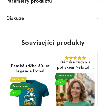
Parametry produktu
Diskuze
Související produkty
Dámské tričko s
Pánské tričko 50 let
potiskem Nebrzdím
legenda fotbal
50
Změna roku
PREMIUM
2 + 1
Změna roku
2 + 1