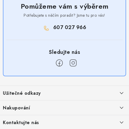
Pomůžeme vám s výběrem
Potřebujete s něčím poradit? Jsme tu pro vás!
607 027 966
Z
á
Užitečné odkazy
p
a
Obchodní podmínky
Nakupování
t
Zásady zpracování ochrany osobních údajů
í
Časté otázky
Kontaktujte nás
Provizní systém