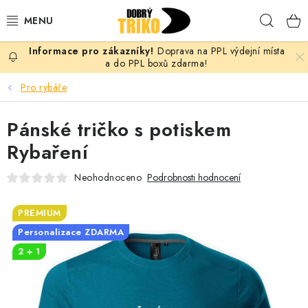
Přejít
Hleda
na
obsah
Doprava na PPL výdejní místa
PRO ŽENY
a do PPL boxů zdarma!
Pro rybáře
PRO MUŽE
Pánské tričko s potiskem
PRO DĚTI
Rybaření
DOPLŇKY
Neohodnoceno
Podrobnosti hodnocení
PRO PÁRY
PREMIUM
Personalizace ZDARMA
VLASTNÍ MOTIV
2 + 1
TRIČKA