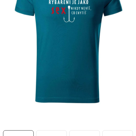
MIKINY
OKAMŽITĚ K ODBĚRU
B2B
MÁM SRDCE POMÁHÁM
VÁNOCE
PROVIZNÍ SYSTÉM
O nás
Časté otázky
Doprava a platba
Obchodní podmínky
Zásady zpracování ochrany osobních údajů
Napište nám
Kontakty