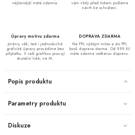
nejlevnější máte zdarma.
vám vždy před tiskem pošleme
návrh ke schválení.
Úpravy motivu zdarma
DOPRAVA ZDARMA
Jméno, věk, text i jednoduché
Na PPL výdejní místa a do PPL
grafické úpravy provádíme bez
boxů doprava darma. Od 999 Kč
příplatku. S vaší grafikou pracují
máte zdarma veškerou dopravu.
skuteční lidé, ne AI.
Popis produktu
Parametry produktu
Diskuze