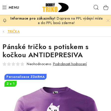
Přejít
Hleda
na
obsah
Doprava na PPL výdejní místa
PRO ŽENY
a do PPL boxů zdarma!
TRIČKA
PRO MUŽE
Pánské tričko s potiskem s
PRO DĚTI
kočkou ANTIDEPRESIVA
DOPLŇKY
Neohodnoceno
Podrobnosti hodnocení
PRO PÁRY
Personalizace ZDARMA
2 + 1
VLASTNÍ MOTIV
TRIČKA