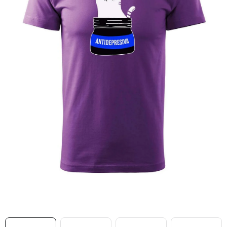
MIKINY
OKAMŽITĚ K ODBĚRU
B2B
MÁM SRDCE POMÁHÁM
VÁNOCE
PROVIZNÍ SYSTÉM
O nás
Časté otázky
Doprava a platba
Obchodní podmínky
Zásady zpracování ochrany osobních údajů
Napište nám
Kontakty