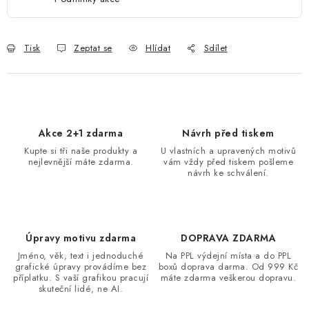
Tisk
Zeptat se
Hlídat
Sdílet
Akce 2+1 zdarma
Návrh před tiskem
Kupte si tři naše produkty a
U vlastních a upravených motivů
nejlevnější máte zdarma.
vám vždy před tiskem pošleme
návrh ke schválení.
Úpravy motivu zdarma
DOPRAVA ZDARMA
Jméno, věk, text i jednoduché
Na PPL výdejní místa a do PPL
grafické úpravy provádíme bez
boxů doprava darma. Od 999 Kč
příplatku. S vaší grafikou pracují
máte zdarma veškerou dopravu.
skuteční lidé, ne AI.