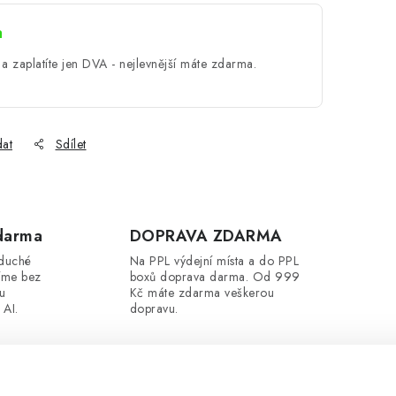
a
a zaplatíte jen DVA - nejlevnější máte zdarma.
dat
Sdílet
darma
DOPRAVA ZDARMA
oduché
Na PPL výdejní místa a do PPL
íme bez
boxů doprava darma. Od 999
ou
Kč máte zdarma veškerou
 AI.
dopravu.