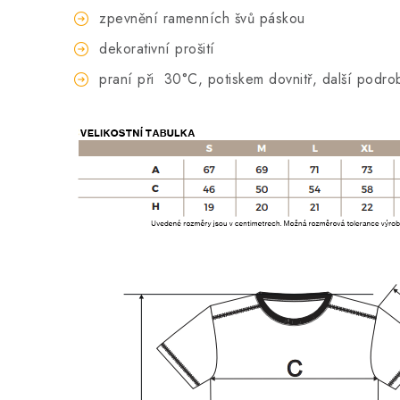
zpevnění ramenních švů páskou
dekorativní prošití
praní při
30°C, potiskem dovnitř, další podro