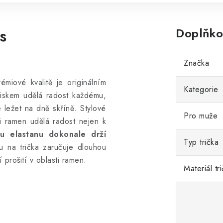
s
Doplňko
Značka
miové kvalitě je originálním
Kategorie
otiskem udělá radost každému,
e ležet na dně skříně. Stylové
Pro muže
i ramen udělá radost nejen k
ku elastanu dokonale drží
Typ trička
ku na trička zaručuje dlouhou
 prošití v oblasti ramen.
Materiál tr