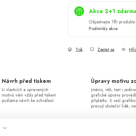
Akce 2+1 zdarm
Objednejte TŘI produkty 
Podmínky akce
Tisk
Zeptat se
Hlí
Návrh před tiskem
Úpravy motivu z
U vlastních a upravených
Jméno, věk, text i jedn
motivů vám vždy před tiskem
grafické úpravy provád
pošleme návrh ke schválení.
příplatku. S vaší grafik
pracují skuteční lidé, ne