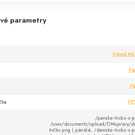
vé parametry
Vtipná tri
Pá
Pá
ička
95%
/panske-tricko-s-p
/user/documents/upload/DMupravy/d
tričko.png | pánské, /damske-tricko-s-p