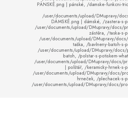
PÁNSKÉ.png | pánské, /damske-funkcni-tric
/user/documents/upload/DMupravy/doc
DÁMSKÉ.png | dámské, /zastera-s-po
/user/documents/upload/DMupravy/docs/pro
zástěra, /taska-s-
/user/documents/upload/DMupravy/docs/p
taška, /bavlneny-batoh-s-p
/user/documents/upload/DMupravy/docs/p
batoh, /polstar-s-potiskem-wha
/user/documents/upload/DMupravy/docs/pro
| polštář, /keramicky-hrnek-s-
/user/documents/upload/DMupravy/docs/pro
hrneček, /plechacek-s-p
/user/documents/upload/DMupravy/docs/pro