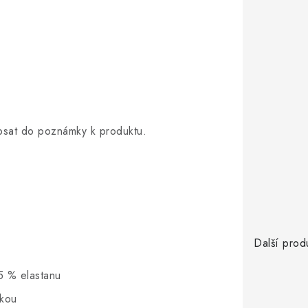
opsat do poznámky k produktu.
Další prod
5 % elastanu
skou