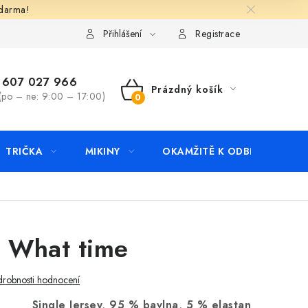
zdarma!
apište nám
Kontakty
Přihlášení
Registrace
607 027 966
Prázdný košík
(po – ne: 9:00 – 17:00)
NÁKUPNÍ
KOŠÍK
TRIČKA
MIKINY
OKAMŽITĚ K ODBĚRU
B
o What time
robnosti hodnocení
Single Jersey, 95 % bavlna, 5 % elastan