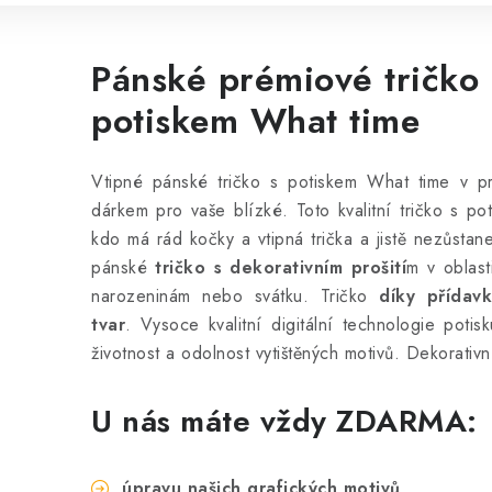
Pánské prémiové tričko 
potiskem What time
Vtipné pánské tričko s potiskem What time v pré
dárkem pro vaše blízké. Toto kvalitní tričko s p
kdo má rád kočky a vtipná trička a jistě nezůstan
pánské
tričko s dekorativním prošití
m v oblast
narozeninám nebo svátku. Tričko
díky přídav
tvar
.
Vysoce kvalitní digitální technologie potis
životnost a odolnost vytištěných motivů.
Dekorativní
U nás máte vždy ZDARMA:
úpravu našich grafických motivů