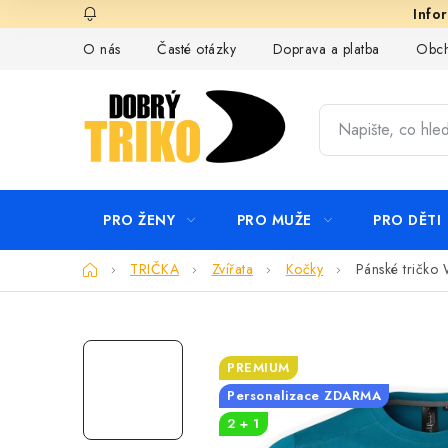
Přejít
na
O nás
Časté otázky
Doprava a platba
Obch
obsah
PRO ŽENY
PRO MUŽE
PRO DĚTI
Domů
TRIČKA
Zvířata
Kočky
Pánské tričko 
PREMIUM
Personalizace ZDARMA
2 + 1