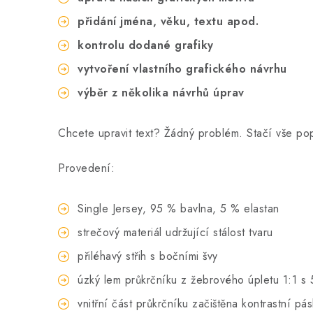
přidání jména, věku, textu apod.
kontrolu dodané grafiky
vytvoření vlastního grafického návrhu
výběr z několika návrhů úprav
Chcete upravit text? Žádný problém. Stačí vše p
Provedení:
Single Jersey, 95 % bavlna, 5 % elastan
strečový materiál udržující stálost tvaru
přiléhavý střih s bočními švy
úzký lem průkrčníku z žebrového úpletu 1:1 s 
vnitřní část průkrčníku začištěna kontrastní pá