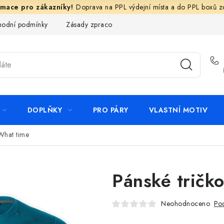
Doprava na PPL výdejní místa a do PPL boxů 
odní podmínky
Zásady zpracování ochrany osobních údajů
N
DOPLŇKY
PRO PÁRY
VLASTNÍ MOTIV
What time
Pánské tričk
Neohodnoceno
Pod