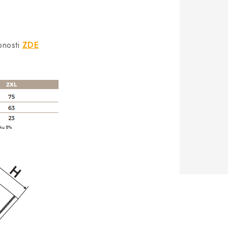
bnosti
ZDE