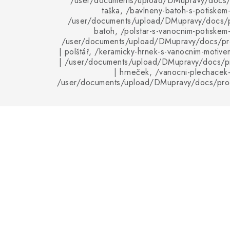
/user/documents/upload/DMupravy/docs/p
taška, /bavlneny-batoh-s-potiskem-
/user/documents/upload/DMupravy/docs/p
batoh, /polstar-s-vanocnim-potiskem-
/user/documents/upload/DMupravy/docs/pro
| polštář, /keramicky-hrnek-s-vanocnim-motive
| /user/documents/upload/DMupravy/docs/p
| hrneček, /vanocni-plechacek-
/user/documents/upload/DMupravy/docs/pro