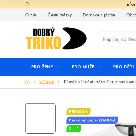
Přejít
na
O nás
Časté otázky
Doprava a platba
Obch
obsah
PRO ŽENY
PRO MUŽE
PRO DĚTI
Domů
Vánoce
Pánské vánoční tričko Christmas load
PREMIUM
Personalizace ZDARMA
2 + 1