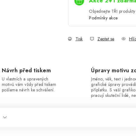
Akce 2+1 zdarm
Objednejte TŘI produkty 
Podmínky akce
Tisk
Zeptat se
Hlí
Návrh před tiskem
Úpravy motivu z
U vlastních a upravených
Jméno, věk, text i jedn
motivů vám vždy před tiskem
grafické úpravy provád
pošleme návrh ke schválení.
příplatku. S vaší grafik
pracují skuteční lidé, ne