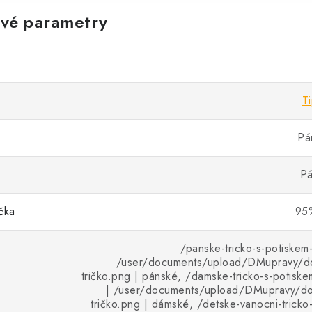
vé parametry
T
Pá
Pá
ička
95%
/panske-tricko-s-potiskem-
/user/documents/upload/DMupravy/d
tričko.png | pánské, /damske-tricko-s-potiske
| /user/documents/upload/DMupravy/d
tričko.png | dámské, /detske-vanocni-tricko-