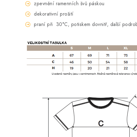
zpevnění ramenních švů páskou
dekorativní prošití
praní při
30°C, potiskem dovnitř, další podro