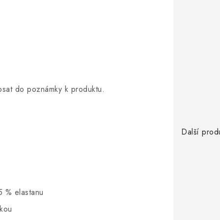
opsat do poznámky k produktu.
Další prod
5 % elastanu
skou