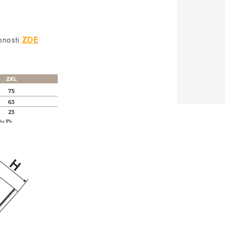
bnosti
ZDE