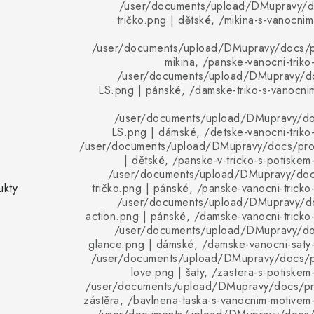
/user/documents/upload/DMupravy/d
tričko.png | dětské, /mikina-s-vanocnim
/user/documents/upload/DMupravy/docs/pr
mikina, /panske-vanocni-triko
/user/documents/upload/DMupravy/d
LS.png | pánské, /damske-triko-s-vanocni
/user/documents/upload/DMupravy/d
LS.png | dámské, /detske-vanocni-triko-
/user/documents/upload/DMupravy/docs/pro
| dětské, /panske-v-tricko-s-potiskem
/user/documents/upload/DMupravy/doc
ukty
tričko.png | pánské, /panske-vanocni-tricko-
/user/documents/upload/DMupravy/d
action.png | pánské, /damske-vanocni-tricko-
/user/documents/upload/DMupravy/d
glance.png | dámské, /damske-vanocni-saty-
/user/documents/upload/DMupravy/docs/p
love.png | šaty, /zastera-s-potiskem
/user/documents/upload/DMupravy/docs/pro
zástěra, /bavlnena-taska-s-vanocnim-motivem-