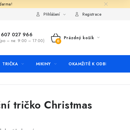
zdarma!
apište nám
Kontakty
Přihlášení
Registrace
607 027 966
Prázdný košík
(po – ne: 9:00 – 17:00)
NÁKUPNÍ
KOŠÍK
TRIČKA
MIKINY
OKAMŽITĚ K ODBĚRU
B
ní tričko Christmas