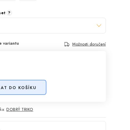
 set
?
Možnosti doručení
DAT DO KOŠÍKU
ka:
DOBRÝ TRIKO