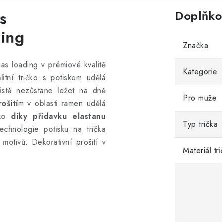
s
Doplňko
ding
Značka
as loading v prémiové kvalitě
Kategorie
litní tričko s potiskem udělá
istě nezůstane ležet na dně
Pro muže
ošití
m v oblasti ramen udělá
čko
díky přídavku elastanu
Typ trička
technologie potisku na trička
 motivů.
Dekorativní prošití v
Materiál tr