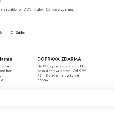
a
a zaplatíte jen DVA - nejlevnější máte zdarma.
dat
Sdílet
darma
DOPRAVA ZDARMA
oduché
Na PPL výdejní místa a do PPL
íme bez
boxů doprava darma. Od 999
ou
Kč máte zdarma veškerou
 AI.
dopravu.