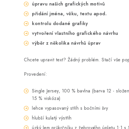
úpravu našich grafických motivů
přidání jména, věku, textu apod.
kontrolu dodané grafiky
vytvoření vlastního grafického návrhu
výběr z několika návrhů úprav
Chcete upravit text? Žádný problém. Stačí vše p
Provedení:
Single Jersey, 100 % bavlna (barva 12 - složen
15 % viskóza)
lehce vypasovaný střih s bočními švy
hlubší kulatý výstřih
úzký lem průkrčníku z žebrového úpletu 1:1 s 