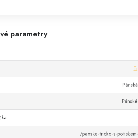
vé parametry
T
Pánská 
Pánské 
ička
/panske-tricko-s-potiskem-