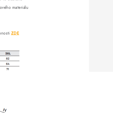
hového materiálu
bnosti
ZDE