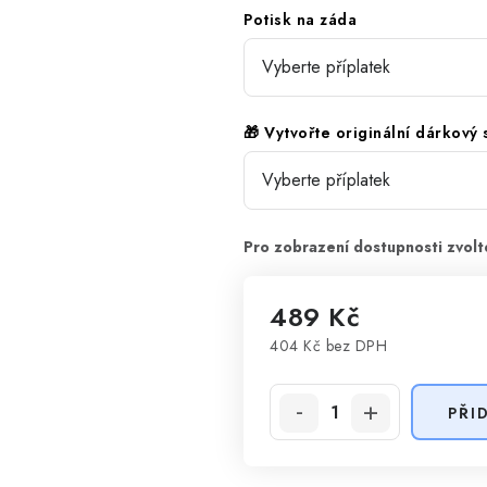
Potisk na záda
🎁 Vytvořte originální dárkový
489 Kč
404 Kč
bez DPH
Měrná cena:
PŘI