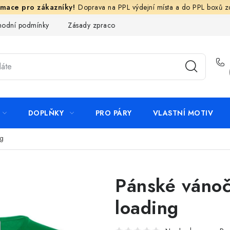
Doprava na PPL výdejní místa a do PPL boxů 
odní podmínky
Zásady zpracování ochrany osobních údajů
N
DOPLŇKY
PRO PÁRY
VLASTNÍ MOTIV
ng
Pánské vánoč
loading