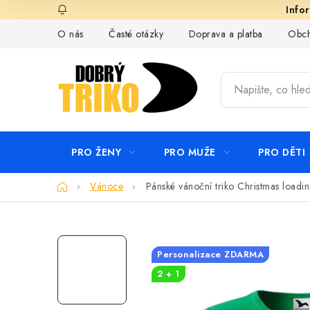
Přejít
na
O nás
Časté otázky
Doprava a platba
Obch
obsah
PRO ŽENY
PRO MUŽE
PRO DĚTI
Domů
Vánoce
Pánské vánoční triko Christmas loadi
Personalizace ZDARMA
2 + 1