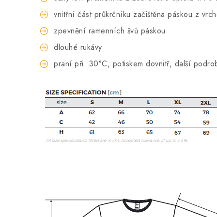
vnitřní část průkrčníku začištěna páskou z vrc
zpevnění ramenních švů páskou
dlouhé rukávy
praní při
30°C, potiskem dovnitř, další podro