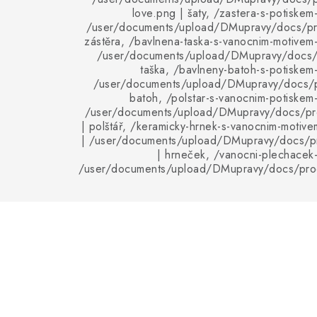
love.png | šaty, /zastera-s-potiskem
/user/documents/upload/DMupravy/docs/pro
zástěra, /bavlnena-taska-s-vanocnim-motivem-
/user/documents/upload/DMupravy/docs/p
taška, /bavlneny-batoh-s-potiskem-
/user/documents/upload/DMupravy/docs/p
batoh, /polstar-s-vanocnim-potiskem-
/user/documents/upload/DMupravy/docs/pro
| polštář, /keramicky-hrnek-s-vanocnim-motive
| /user/documents/upload/DMupravy/docs/p
| hrneček, /vanocni-plechacek-
/user/documents/upload/DMupravy/docs/pro