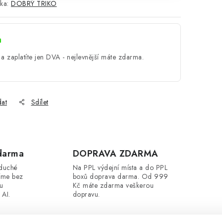
ka:
DOBRÝ TRIKO
a
a zaplatíte jen DVA - nejlevnější máte zdarma.
dat
Sdílet
darma
DOPRAVA ZDARMA
oduché
Na PPL výdejní místa a do PPL
íme bez
boxů doprava darma. Od 999
ou
Kč máte zdarma veškerou
 AI.
dopravu.