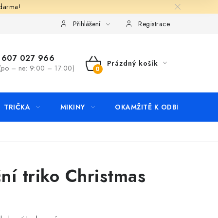
zdarma!
apište nám
Kontakty
Přihlášení
Registrace
607 027 966
Prázdný košík
(po – ne: 9:00 – 17:00)
NÁKUPNÍ
KOŠÍK
TRIČKA
MIKINY
OKAMŽITĚ K ODBĚRU
B
ní triko Christmas