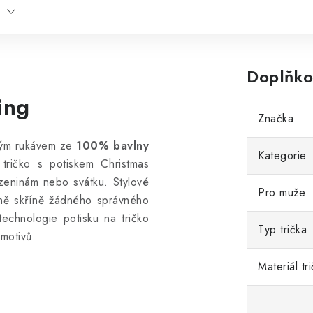
Doplňko
ing
Značka
uhým rukávem ze
100% bavlny
Kategorie
 tričko s potiskem Christmas
ozeninám nebo svátku. Stylové
Pro muže
dně skříně žádného správného
technologie potisku na tričko
Typ trička
 motivů.
Materiál tr