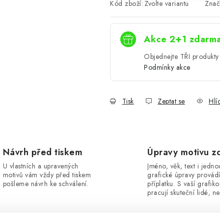
Kód zboží:
Zvolte variantu
Znač
Akce 2+1 zdarm
Objednejte TŘI produkty 
Podmínky akce
Tisk
Zeptat se
Hlí
Návrh před tiskem
Úpravy motivu z
U vlastních a upravených
Jméno, věk, text i jedn
motivů vám vždy před tiskem
grafické úpravy provád
pošleme návrh ke schválení.
příplatku. S vaší grafik
pracují skuteční lidé, ne