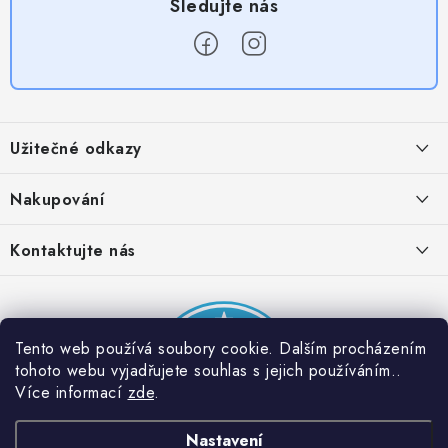
Z
á
Užitečné odkazy
p
a
Obchodní podmínky
Nakupování
t
Zásady zpracování ochrany osobních údajů
í
Časté otázky
Kontaktujte nás
Provizní systém
Doprava a platba
Napište nám
Partner stránek: Super plecháček
Podmínky akce 2 + 1 zdarma
Kontakty
Tento web používá soubory cookie. Dalším procházením
tohoto webu vyjadřujete souhlas s jejich používáním..
Více informací
zde
.
Nastavení