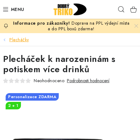
Přejít
Hleda
na
obsah
Doprava na PPL výdejní místa
PRO ŽENY
a do PPL boxů zdarma!
Plecháčky
PRO MUŽE
Plecháček k narozeninám s
PRO DĚTI
potiskem více drinků
DOPLŇKY
Neohodnoceno
Podrobnosti hodnocení
PRO PÁRY
Personalizace ZDARMA
2 + 1
VLASTNÍ MOTIV
TRIČKA