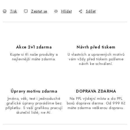
Tisk
Zeptat se
Hlídat
Sdílet
Akce 2+1 zdarma
Návrh před tiskem
Kupte si tři naše produkty a
U vlastních a upravených motivů
nejlevnější máte zdarma.
vám vždy před tiskem pošleme
návrh ke schválení.
Úpravy motivu zdarma
DOPRAVA ZDARMA
Jméno, věk, text i jednoduché
Na PPL výdejní místa a do PPL
grafické úpravy provádíme bez
boxů doprava darma. Od 999 Kč
příplatku. S vaší grafikou pracují
máte zdarma veškerou dopravu.
skuteční lidé, ne AI.