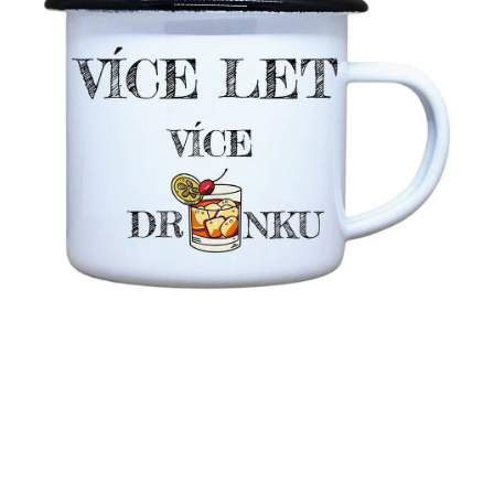
MIKINY
OKAMŽITĚ K ODBĚRU
B2B
MÁM SRDCE POMÁHÁM
VÁNOCE
PROVIZNÍ SYSTÉM
O nás
Časté otázky
Doprava a platba
Obchodní podmínky
Zásady zpracování ochrany osobních údajů
Napište nám
Kontakty