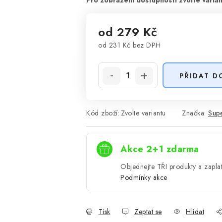
od
279 Kč
od
231 Kč
bez DPH
Měrná cena:
PŘIDAT D
Kód zboží:
Zvolte variantu
Značka:
Supe
Akce 2+1 zdarma
Objednejte TŘI produkty a zaplat
Podmínky akce
Tisk
Zeptat se
Hlídat