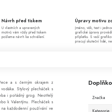
Návrh před tiskem
Úpravy motivu z
U vlastních a upravených
Jméno, věk, text i jedn
motivů vám vždy před tiskem
grafické úpravy provád
pošleme návrh ke schválení.
příplatku. S vaší grafik
pracují skuteční lidé, ne
Doplňko
 řece a s černým okrajem z
 vodáka. Stylový plecháček s
řeba i pořádný grog. Neotřelý
Značka
ebo k Valentýnu. Plecháček s
 i na každodenní používání ve
Kategorie