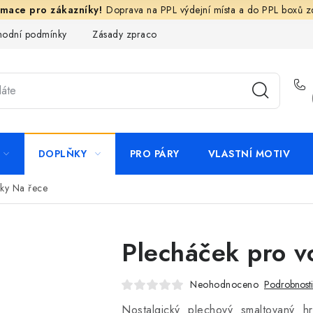
Doprava na PPL výdejní místa a do PPL boxů 
odní podmínky
Zásady zpracování ochrany osobních údajů
N
DOPLŇKY
PRO PÁRY
VLASTNÍ MOTIV
ky Na řece
Plecháček pro v
Neohodnoceno
Podrobnost
Nostalgický plechový smaltovaný h