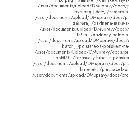
tílko.png | dámské, /damske-saty-s
/user/documents/upload/DMupravy/docs/p
love.png | šaty, /zastera-
/user/documents/upload/DMupravy/docs/pro
zástěra, /bavlnena-taska-s
/user/documents/upload/DMupravy/docs/p
taška, /bavlneny-batoh-s
/user/documents/upload/DMupravy/docs/p
batoh, /polstarek-s-potiskem-n
/user/documents/upload/DMupravy/docs/pro
| polštář, /keramicky-hrnek-s-potisk
/user/documents/upload/DMupravy/docs/pro
hrneček, /plechacek-pr
/user/documents/upload/DMupravy/docs/pro