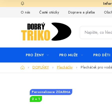
Přejít
na
O nás
Časté otázky
Doprava a platba
Obch
obsah
PRO ŽENY
PRO MUŽE
PRO DĚTI
Domů
DOPLŇKY
Plecháčky
Plecháček pro vodá
Personalizace ZDARMA
2 + 1