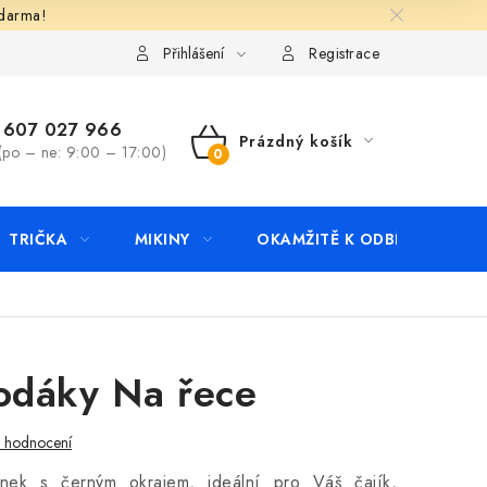
zdarma!
apište nám
Kontakty
Přihlášení
Registrace
607 027 966
Prázdný košík
(po – ne: 9:00 – 17:00)
NÁKUPNÍ
KOŠÍK
TRIČKA
MIKINY
OKAMŽITĚ K ODBĚRU
B
odáky Na řece
i hodnocení
rnek s černým okrajem, ideální pro Váš čajík,