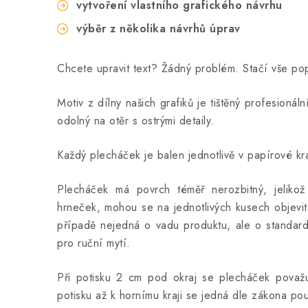
vytvoření vlastního grafického návrhu
výběr z několika návrhů úprav
Chcete upravit text? Žádný problém. Stačí vše p
Motiv z dílny našich grafiků je tištěný profesionál
odolný na otěr s ostrými detaily.
Každý plecháček je balen jednotlivě v papírové kra
Plecháček má povrch téměř nerozbitný, jeliko
hrneček, mohou se na jednotlivých kusech objevit
případě nejedná o vadu produktu, ale o standard
pro ruční mytí.
Při potisku 2 cm pod okraj se plecháček považuj
potisku až k hornímu kraji se jedná dle zákona po