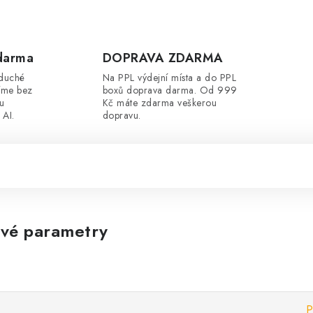
darma
DOPRAVA ZDARMA
oduché
Na PPL výdejní místa a do PPL
íme bez
boxů doprava darma. Od 999
ou
Kč máte zdarma veškerou
 AI.
dopravu.
vé parametry
P