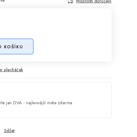
Možnosti doručení
O KOŠÍKU
r plecháček
íte jen DVA - nejlevnější máte zdarma.
Sdílet