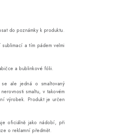
opsat do poznámky k produktu.
ní sublimací a tím pádem velmi
bičce a bublinkové fólii.
ž se ale jedná o smaltovaný
 nerovnosti smaltu, v takovém
ní výrobek. Produkt je určen
e oficiálně jako nádobí, při
uze o reklamní předmět.