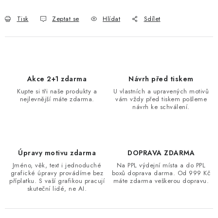
Tisk
Zeptat se
Hlídat
Sdílet
Akce 2+1 zdarma
Návrh před tiskem
Kupte si tři naše produkty a
U vlastních a upravených motivů
nejlevnější máte zdarma.
vám vždy před tiskem pošleme
návrh ke schválení.
Úpravy motivu zdarma
DOPRAVA ZDARMA
Jméno, věk, text i jednoduché
Na PPL výdejní místa a do PPL
grafické úpravy provádíme bez
boxů doprava darma. Od 999 Kč
příplatku. S vaší grafikou pracují
máte zdarma veškerou dopravu.
skuteční lidé, ne AI.