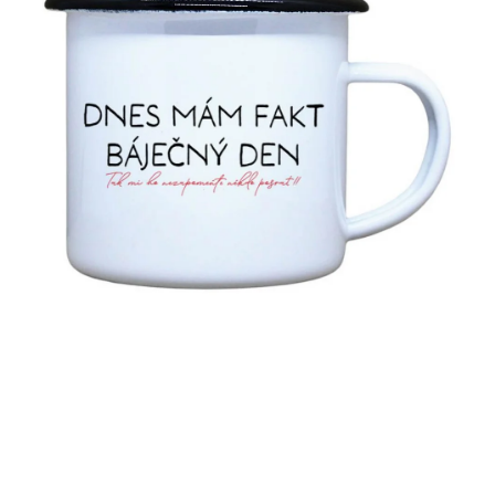
MIKINY
OKAMŽITĚ K ODBĚRU
B2B
MÁM SRDCE POMÁHÁM
VÁNOCE
PROVIZNÍ SYSTÉM
O nás
Časté otázky
Doprava a platba
Obchodní podmínky
Zásady zpracování ochrany osobních údajů
Napište nám
Kontakty