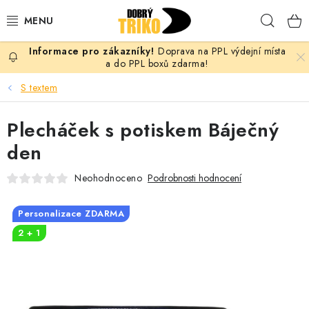
Přejít
Hleda
na
obsah
Doprava na PPL výdejní místa
PRO ŽENY
a do PPL boxů zdarma!
S textem
PRO MUŽE
Plecháček s potiskem Báječný
PRO DĚTI
den
DOPLŇKY
Neohodnoceno
Podrobnosti hodnocení
PRO PÁRY
Personalizace ZDARMA
2 + 1
VLASTNÍ MOTIV
TRIČKA