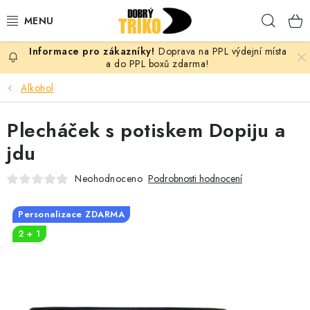
Přejít
Hleda
na
obsah
Doprava na PPL výdejní místa
PRO ŽENY
a do PPL boxů zdarma!
Alkohol
PRO MUŽE
Plecháček s potiskem Dopiju a
PRO DĚTI
jdu
DOPLŇKY
Neohodnoceno
Podrobnosti hodnocení
PRO PÁRY
Personalizace ZDARMA
2 + 1
VLASTNÍ MOTIV
TRIČKA