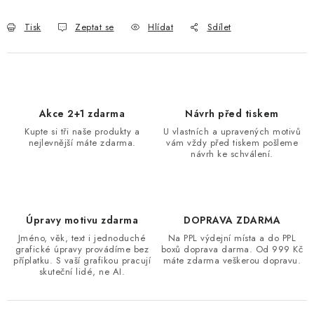
Tisk
Zeptat se
Hlídat
Sdílet
Akce 2+1 zdarma
Návrh před tiskem
Kupte si tři naše produkty a
U vlastních a upravených motivů
nejlevnější máte zdarma.
vám vždy před tiskem pošleme
návrh ke schválení.
Úpravy motivu zdarma
DOPRAVA ZDARMA
Jméno, věk, text i jednoduché
Na PPL výdejní místa a do PPL
grafické úpravy provádíme bez
boxů doprava darma. Od 999 Kč
příplatku. S vaší grafikou pracují
máte zdarma veškerou dopravu.
skuteční lidé, ne AI.