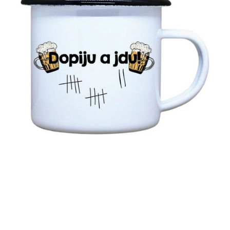
MIKINY
OKAMŽITĚ K ODBĚRU
B2B
MÁM SRDCE POMÁHÁM
VÁNOCE
PROVIZNÍ SYSTÉM
O nás
Časté otázky
Doprava a platba
Obchodní podmínky
Zásady zpracování ochrany osobních údajů
Napište nám
Kontakty