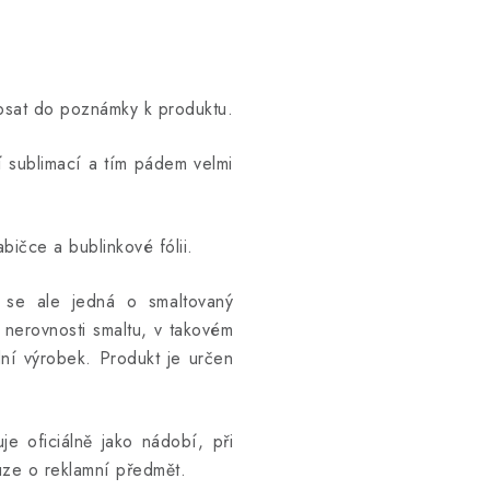
opsat do poznámky k produktu.
ní sublimací a tím pádem velmi
bičce a bublinkové fólii.
ž se ale jedná o smaltovaný
 nerovnosti smaltu, v takovém
ní výrobek. Produkt je určen
e oficiálně jako nádobí, při
uze o reklamní předmět.