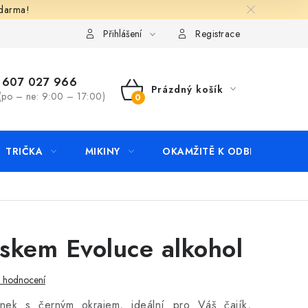
zdarma!
apište nám
Kontakty
Přihlášení
Registrace
607 027 966
Prázdný košík
(po – ne: 9:00 – 17:00)
NÁKUPNÍ
KOŠÍK
TRIČKA
MIKINY
OKAMŽITĚ K ODBĚRU
B
iskem Evoluce alkohol
i hodnocení
rnek s černým okrajem, ideální pro Váš čajík,