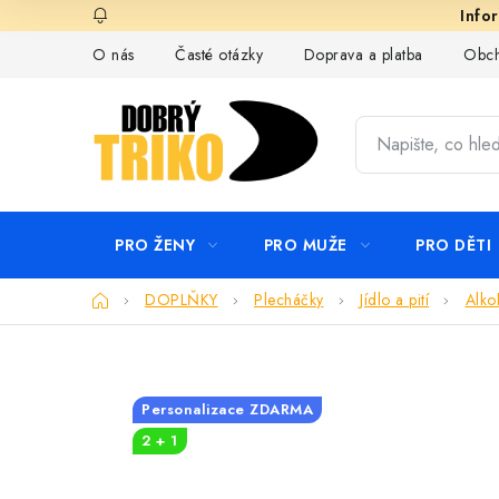
Přejít
na
O nás
Časté otázky
Doprava a platba
Obch
obsah
PRO ŽENY
PRO MUŽE
PRO DĚTI
Domů
DOPLŇKY
Plecháčky
Jídlo a pití
Alko
Personalizace ZDARMA
2 + 1