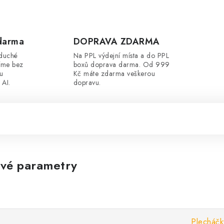
darma
DOPRAVA ZDARMA
oduché
Na PPL výdejní místa a do PPL
íme bez
boxů doprava darma. Od 999
ou
Kč máte zdarma veškerou
 AI.
dopravu.
vé parametry
Plecháčk