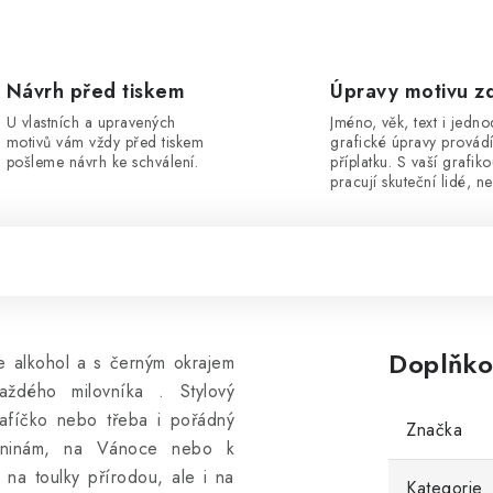
Návrh před tiskem
Úpravy motivu z
U vlastních a upravených
Jméno, věk, text i jedn
motivů vám vždy před tiskem
grafické úpravy provád
pošleme návrh ke schválení.
příplatku. S vaší grafik
pracují skuteční lidé, ne
Doplňko
e alkohol a s černým okrajem
aždého milovníka . Stylový
afíčko nebo třeba i pořádný
Značka
zeninám, na Vánoce nebo k
 na toulky přírodou, ale i na
Kategorie