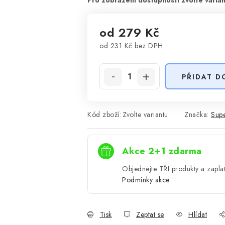
od
279 Kč
od
231 Kč
bez DPH
Měrná cena:
PŘIDAT D
Kód zboží:
Zvolte variantu
Značka:
Supe
Akce 2+1 zdarma
Objednejte TŘI produkty a zaplat
Podmínky akce
Tisk
Zeptat se
Hlídat