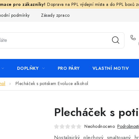
Doprava na PPL výdejní místa a do PPL boxů 
odní podmínky
Zásady zpracování ochrany osobních údajů
N
DOPLŇKY
PRO PÁRY
VLASTNÍ MOTIV
hol
Plecháček s potiskem Evoluce alkohol
Plecháček s pot
Neohodnoceno
Podrobnost
Nostalgický plechový smaltovaný h