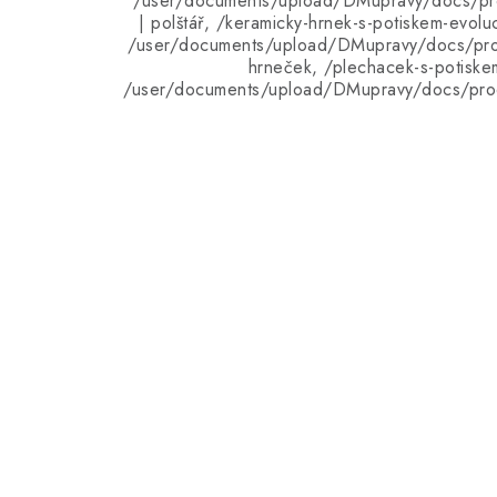
/user/documents/upload/DMupravy/docs/pro
| polštář, /keramicky-hrnek-s-potiskem-evolu
/user/documents/upload/DMupravy/docs/pro
hrneček, /plechacek-s-potiske
/user/documents/upload/DMupravy/docs/pro