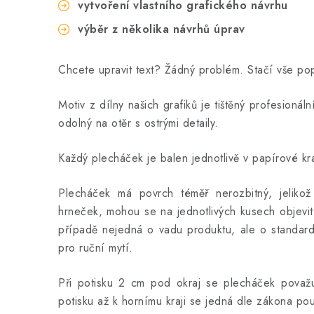
vytvoření vlastního grafického návrhu
výběr z několika návrhů úprav
Chcete upravit text? Žádný problém. Stačí vše p
Motiv z dílny našich grafiků je tištěný profesionál
odolný na otěr s ostrými detaily.
Každý plecháček je balen jednotlivě v papírové kra
Plecháček má povrch téměř nerozbitný, jeliko
hrneček, mohou se na jednotlivých kusech objevit
případě nejedná o vadu produktu, ale o standard
pro ruční mytí.
Při potisku 2 cm pod okraj se plecháček považuj
potisku až k hornímu kraji se jedná dle zákona po