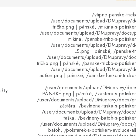
/vtipne-panske-trick
/user/documents/upload/DMupravy/d
tričko.png | pánské, /mikina-s-potiske
/user/documents/upload/DMupravy/docs/pr
mikina, /panske-triko-s-potiske
/user/documents/upload/DMupravy/d
LS.png | pánské, /panske-tr
/user/documents/upload/DMupravy/doc
tričko.png | pánské, /panske-tricko-s-potiske
/user/documents/upload/DMupravy/d
action.png | pánské, /panske-funkcni-tricko
/user/documents/upload/DMupravy/doc
ukty
PÁNSKÉ.png | pánské, /zastera-s-potiskem
/user/documents/upload/DMupravy/docs/pro
zástěra, /bavlnena-taska-s-potiske
/user/documents/upload/DMupravy/docs/p
taška, /bavlneny-batoh-s-potiske
/user/documents/upload/DMupravy/docs/p
batoh, /polstarek-s-potiskem-evoluce-a