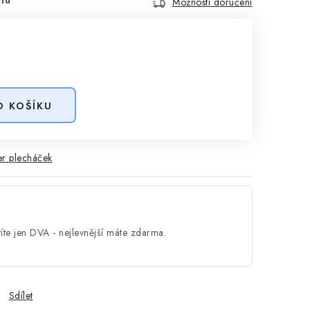
Možnosti doručení
O KOŠÍKU
r plecháček
íte jen DVA - nejlevnější máte zdarma.
Sdílet