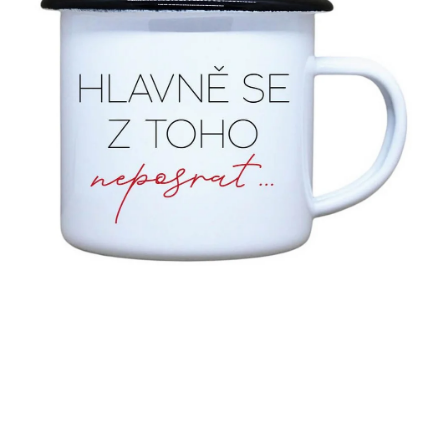
MIKINY
OKAMŽITĚ K ODBĚRU
B2B
MÁM SRDCE POMÁHÁM
VÁNOCE
PROVIZNÍ SYSTÉM
O nás
Časté otázky
Doprava a platba
Obchodní podmínky
Zásady zpracování ochrany osobních údajů
Napište nám
Kontakty