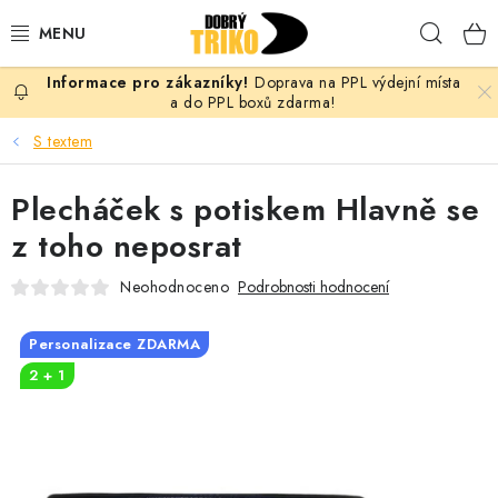
Přejít
Hleda
na
obsah
Doprava na PPL výdejní místa
PRO ŽENY
a do PPL boxů zdarma!
S textem
PRO MUŽE
Plecháček s potiskem Hlavně se
PRO DĚTI
z toho neposrat
DOPLŇKY
Neohodnoceno
Podrobnosti hodnocení
PRO PÁRY
Personalizace ZDARMA
2 + 1
VLASTNÍ MOTIV
TRIČKA