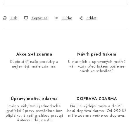
Tisk
Zeptat se
Hlídat
Sdílet
Akce 2+1 zdarma
Návrh před tiskem
Kupte si tři naše produkty a
U vlastních a upravených motivů
nejlevnější máte zdarma.
vám vždy před tiskem pošleme
návrh ke schválení.
Úpravy motivu zdarma
DOPRAVA ZDARMA
Jméno, věk, text i jednoduché
Na PPL výdejní místa a do PPL
grafické úpravy provádíme bez
boxů doprava darma. Od 999 Kč
příplatku. S vaší grafikou pracují
máte zdarma veškerou dopravu.
skuteční lidé, ne AI.