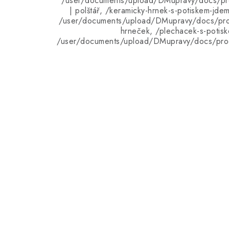
/user/documents/upload/DMupravy/docs/pro
| polštář, /keramicky-hrnek-s-potiskem-jde
/user/documents/upload/DMupravy/docs/pro
hrneček, /plechacek-s-potisk
/user/documents/upload/DMupravy/docs/pro