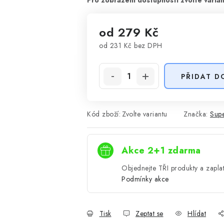
od
279 Kč
od
231 Kč
bez DPH
Měrná cena:
PŘIDAT D
Kód zboží:
Zvolte variantu
Značka:
Supe
Akce 2+1 zdarma
Objednejte TŘI produkty a zaplat
Podmínky akce
Tisk
Zeptat se
Hlídat