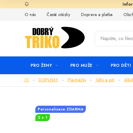
Přejít
na
O nás
Časté otázky
Doprava a platba
Obch
obsah
PRO ŽENY
PRO MUŽE
PRO DĚTI
Domů
DOPLŇKY
Plecháčky
Jídlo a pití
Alko
Personalizace ZDARMA
2 + 1