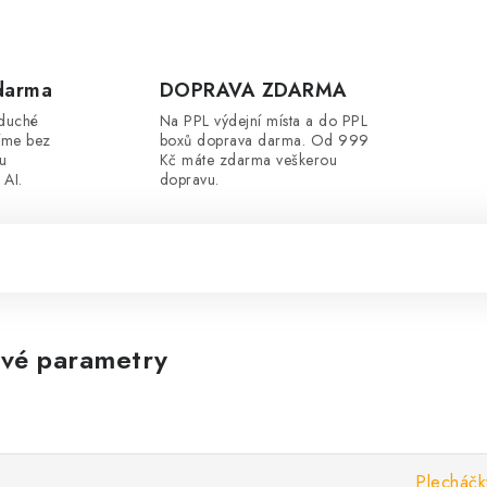
darma
DOPRAVA ZDARMA
oduché
Na PPL výdejní místa a do PPL
íme bez
boxů doprava darma. Od 999
ou
Kč máte zdarma veškerou
 AI.
dopravu.
vé parametry
Plecháčk