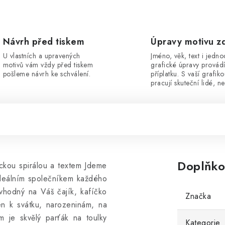
Návrh před tiskem
Úpravy motivu z
U vlastních a upravených
Jméno, věk, text i jedn
motivů vám vždy před tiskem
grafické úpravy provád
pošleme návrh ke schválení.
příplatku. S vaší grafik
pracují skuteční lidé, ne
Doplňko
ickou spirálou a textem Jdeme
ideálním společníkem každého
 vhodný na Váš čajík, kafíčko
Značka
n k svátku, narozeninám, na
 je skvělý parťák na toulky
Kategorie