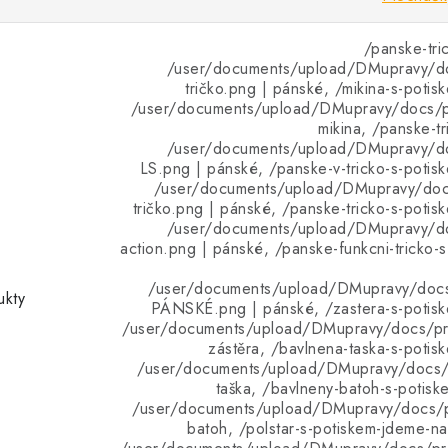
/panske-tri
/user/documents/upload/DMupravy/d
tričko.png | pánské, /mikina-s-potis
/user/documents/upload/DMupravy/docs/pr
mikina, /panske-tr
/user/documents/upload/DMupravy/d
LS.png | pánské, /panske-v-tricko-s-potis
/user/documents/upload/DMupravy/doc
tričko.png | pánské, /panske-tricko-s-potis
/user/documents/upload/DMupravy/d
action.png | pánské, /panske-funkcni-tricko-
/user/documents/upload/DMupravy/doc
ukty
PÁNSKÉ.png | pánské, /zastera-s-potisk
/user/documents/upload/DMupravy/docs/pro
zástěra, /bavlnena-taska-s-potis
/user/documents/upload/DMupravy/docs/p
taška, /bavlneny-batoh-s-potisk
/user/documents/upload/DMupravy/docs/p
batoh, /polstar-s-potiskem-jdeme-n