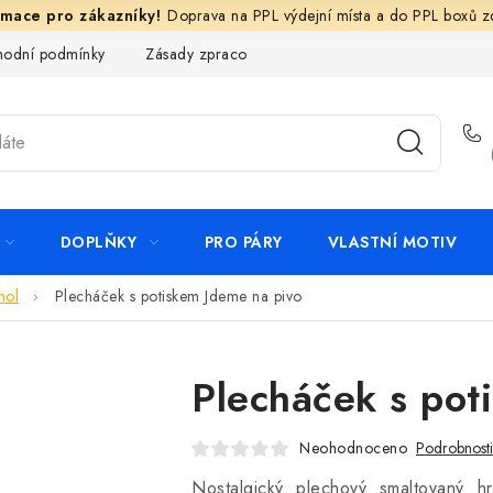
Doprava na PPL výdejní místa a do PPL boxů 
odní podmínky
Zásady zpracování ochrany osobních údajů
N
DOPLŇKY
PRO PÁRY
VLASTNÍ MOTIV
hol
Plecháček s potiskem Jdeme na pivo
Plecháček s pot
Neohodnoceno
Podrobnost
Nostalgický plechový smaltovaný h