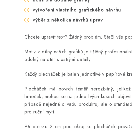
vytvoření vlastního grafického návrhu
výběr z několika návrhů úprav
Chcete upravit text? Žádný problém. Stačí vše p
Motiv z dílny našich grafiků je tištěný profesionál
odolný na otěr s ostrými detaily.
Každý plecháček je balen jednotlivě v papírové kra
Plecháček má povrch téměř nerozbitný, jeliko
hrneček, mohou se na jednotlivých kusech objevit
případě nejedná o vadu produktu, ale o standard
pro ruční mytí.
Při potisku 2 cm pod okraj se plecháček považuj