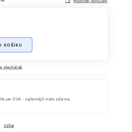
Možnosti doručení
O KOŠÍKU
r plecháček
íte jen DVA - nejlevnější máte zdarma.
Sdílet