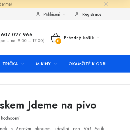
zdarma!
apište nám
Kontakty
Přihlášení
Registrace
607 027 966
Prázdný košík
(po – ne: 9:00 – 17:00)
NÁKUPNÍ
KOŠÍK
TRIČKA
MIKINY
OKAMŽITĚ K ODBĚRU
B
iskem Jdeme na pivo
i hodnocení
rnek s černým okrajem, ideální pro Váš čajík,