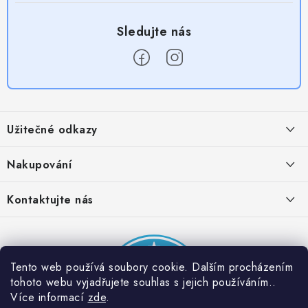
Z
á
Užitečné odkazy
p
a
Obchodní podmínky
Nakupování
t
Zásady zpracování ochrany osobních údajů
í
Časté otázky
Kontaktujte nás
Provizní systém
Doprava a platba
Napište nám
Partner stránek: Super plecháček
Podmínky akce 2 + 1 zdarma
Kontakty
Tento web používá soubory cookie. Dalším procházením
tohoto webu vyjadřujete souhlas s jejich používáním..
Více informací
zde
.