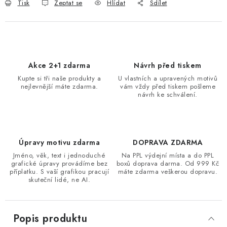
Tisk
Zeptat se
Hlídat
Sdílet
Akce 2+1 zdarma
Návrh před tiskem
Kupte si tři naše produkty a
U vlastních a upravených motivů
nejlevnější máte zdarma.
vám vždy před tiskem pošleme
návrh ke schválení.
Úpravy motivu zdarma
DOPRAVA ZDARMA
Jméno, věk, text i jednoduché
Na PPL výdejní místa a do PPL
grafické úpravy provádíme bez
boxů doprava darma. Od 999 Kč
příplatku. S vaší grafikou pracují
máte zdarma veškerou dopravu.
skuteční lidé, ne AI.
Popis produktu