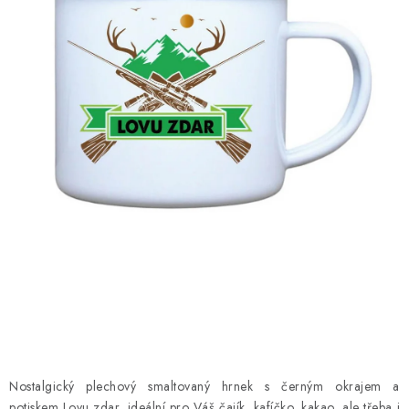
MIKINY
OKAMŽITĚ K ODBĚRU
B2B
MÁM SRDCE POMÁHÁM
VÁNOCE
PROVIZNÍ SYSTÉM
O nás
Časté otázky
Doprava a platba
Obchodní podmínky
Zásady zpracování ochrany osobních údajů
Napište nám
Kontakty
Nostalgický plechový smaltovaný hrnek s černým okrajem a
potiskem Lovu zdar, ideální pro Váš čajík, kafíčko, kakao, ale třeba i