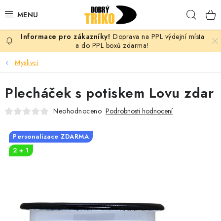
Přejít
Hleda
na
obsah
Doprava na PPL výdejní místa
PRO ŽENY
a do PPL boxů zdarma!
Myslivci
PRO MUŽE
Plecháček s potiskem Lovu zdar
PRO DĚTI
Neohodnoceno
Podrobnosti hodnocení
DOPLŇKY
Personalizace ZDARMA
PRO PÁRY
2 + 1
VLASTNÍ MOTIV
TRIČKA