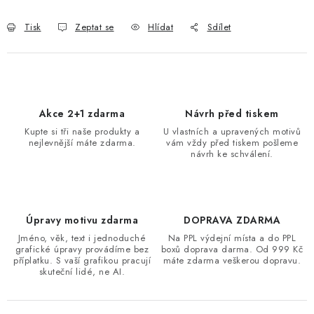
Tisk
Zeptat se
Hlídat
Sdílet
Akce 2+1 zdarma
Návrh před tiskem
Kupte si tři naše produkty a
U vlastních a upravených motivů
nejlevnější máte zdarma.
vám vždy před tiskem pošleme
návrh ke schválení.
Úpravy motivu zdarma
DOPRAVA ZDARMA
Jméno, věk, text i jednoduché
Na PPL výdejní místa a do PPL
grafické úpravy provádíme bez
boxů doprava darma. Od 999 Kč
příplatku. S vaší grafikou pracují
máte zdarma veškerou dopravu.
skuteční lidé, ne AI.