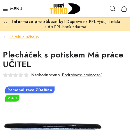
Přejít
Hleda
na
obsah
Doprava na PPL výdejní místa
PRO ŽENY
a do PPL boxů zdarma!
Učitelé a učitelky
PRO MUŽE
Plecháček s potiskem Má práce
PRO DĚTI
UČITEL
DOPLŇKY
Neohodnoceno
Podrobnosti hodnocení
PRO PÁRY
Personalizace ZDARMA
2 + 1
VLASTNÍ MOTIV
TRIČKA