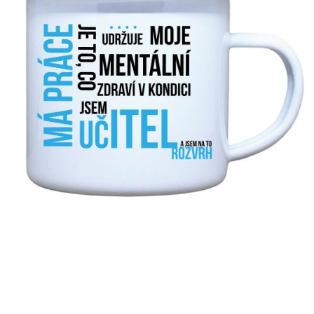
MIKINY
OKAMŽITĚ K ODBĚRU
B2B
MÁM SRDCE POMÁHÁM
VÁNOCE
PROVIZNÍ SYSTÉM
O nás
Časté otázky
Doprava a platba
Obchodní podmínky
Zásady zpracování ochrany osobních údajů
Napište nám
Kontakty