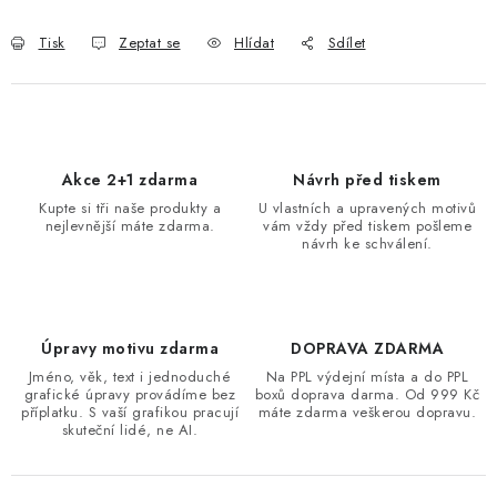
Tisk
Zeptat se
Hlídat
Sdílet
Akce 2+1 zdarma
Návrh před tiskem
Kupte si tři naše produkty a
U vlastních a upravených motivů
nejlevnější máte zdarma.
vám vždy před tiskem pošleme
návrh ke schválení.
Úpravy motivu zdarma
DOPRAVA ZDARMA
Jméno, věk, text i jednoduché
Na PPL výdejní místa a do PPL
grafické úpravy provádíme bez
boxů doprava darma. Od 999 Kč
příplatku. S vaší grafikou pracují
máte zdarma veškerou dopravu.
skuteční lidé, ne AI.