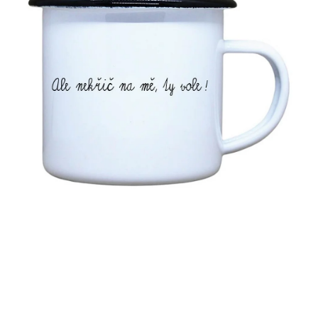
MIKINY
OKAMŽITĚ K ODBĚRU
B2B
MÁM SRDCE POMÁHÁM
VÁNOCE
PROVIZNÍ SYSTÉM
O nás
Časté otázky
Doprava a platba
Obchodní podmínky
Zásady zpracování ochrany osobních údajů
Napište nám
Kontakty