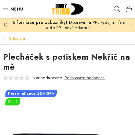
Přejít
Hleda
na
obsah
Doprava na PPL výdejní místa
PRO ŽENY
a do PPL boxů zdarma!
S textem
PRO MUŽE
Plecháček s potiskem Nekřič na
PRO DĚTI
mě
DOPLŇKY
Neohodnoceno
Podrobnosti hodnocení
PRO PÁRY
Personalizace ZDARMA
2 + 1
VLASTNÍ MOTIV
TRIČKA