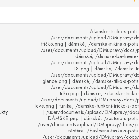
/damske-tricko-s-poti
/user/documents/upload/DMupravy/d
tričko.png | dámské, /damska-mikina-s-poti
/user/documents/upload/DMupravy/docs/pr
dámská, /damske-bavlnene-tr
/user/documents/upload/DMupravy/d
LS.png | dámské, /damske-tr
/user/documents/upload/DMupravy/d
glance.png | dámské, /damske-tilko-s-poti
/user/documents/upload/DMupravy/d
tílko.png | dámské, /damske-tricko-
/user/documents/upload/DMupravy/docs/p
love.png | tunika, /damske-funkcni-tricko-s-po
ukty
| /user/documents/upload/DMupravy/do
DÁMSKÉ.png | dámské, /zastera-s-potis
/user/documents/upload/DMupravy/docs/pro
zástěra, /bavlnena-taska-s-poti
/user/documents/upload/DMupravy/docs/p