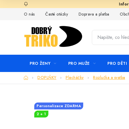
Přejít
na
O nás
Časté otázky
Doprava a platba
Obch
obsah
PRO ŽENY
PRO MUŽE
PRO DĚTI
Domů
DOPLŇKY
Plecháčky
Rozlučka a svatba
Personalizace ZDARMA
2 + 1