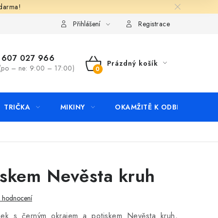
zdarma!
apište nám
Kontakty
Přihlášení
Registrace
607 027 966
Prázdný košík
(po – ne: 9:00 – 17:00)
NÁKUPNÍ
KOŠÍK
TRIČKA
MIKINY
OKAMŽITĚ K ODBĚRU
B
iskem Nevěsta kruh
i hodnocení
rnek s černým okrajem a potiskem Nevěsta kruh,