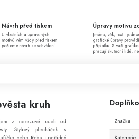
Návrh před tiskem
Úpravy motivu z
U vlastních a upravených
Jméno, věk, text i jedn
motivů vám vždy před tiskem
grafické úpravy provád
pošleme návrh ke schválení.
příplatku. S vaší grafik
pracují skuteční lidé, ne
evěsta kruh
Doplňko
Značka
ajem z nerezové oceli od
ěsty. Stylový plecháček s
kafíčko nebo třeba i pořádný
Kategorie