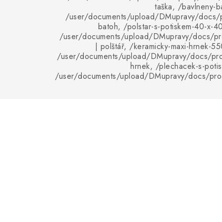
taška, /bavlneny-b
/user/documents/upload/DMupravy/docs/p
batoh, /polstar-s-potiskem-40-x-4
/user/documents/upload/DMupravy/docs/pro
| polštář, /keramicky-maxi-hrnek-55
/user/documents/upload/DMupravy/docs/pro
hrnek, /plechacek-s-poti
/user/documents/upload/DMupravy/docs/pro