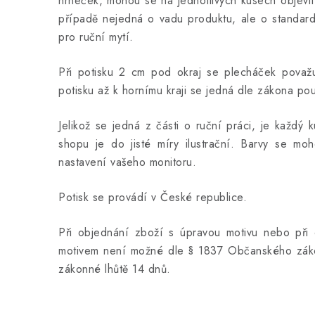
hrneček, mohou se na jednotlivých kusech objevit
případě nejedná o vadu produktu, ale o standard
pro ruční mytí.
Při potisku 2 cm pod okraj se plecháček považuj
potisku až k hornímu kraji se jedná dle zákona po
Jelikož se jedná z části o ruční práci, je každý 
shopu je do jisté míry ilustrační. Barvy se moho
nastavení vašeho monitoru.
Potisk se provádí v České republice.
Při objednání zboží s úpravou motivu nebo při 
motivem není možné dle § 1837 Občanského záko
zákonné lhůtě 14 dnů.