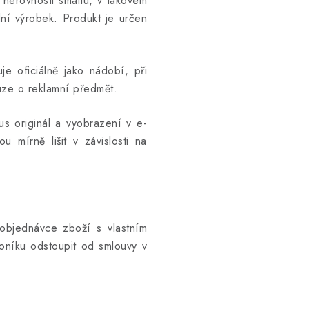
 nerovnosti smaltu, v takovém
ní výrobek. Produkt je určen
e oficiálně jako nádobí, při
uze o reklamní předmět.
kus originál a vyobrazení v e-
u mírně lišit v závislosti na
objednávce zboží s vlastním
níku odstoupit od smlouvy v