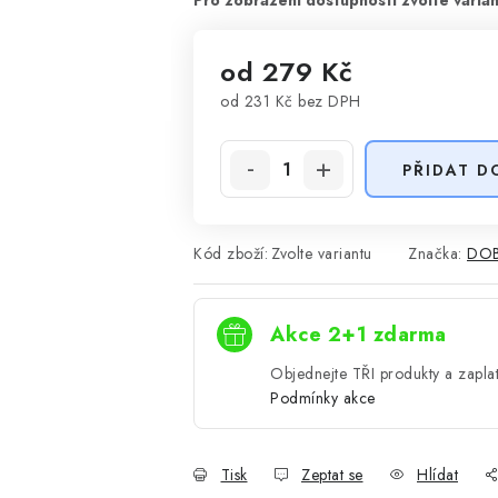
od
279 Kč
od
231 Kč
bez DPH
Měrná cena:
PŘIDAT D
Kód zboží:
Zvolte variantu
Značka:
DOB
Akce 2+1 zdarma
Objednejte TŘI produkty a zaplat
Podmínky akce
Tisk
Zeptat se
Hlídat