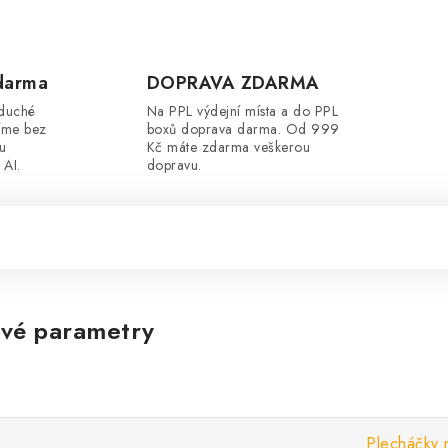
darma
DOPRAVA ZDARMA
oduché
Na PPL výdejní místa a do PPL
íme bez
boxů doprava darma. Od 999
ou
Kč máte zdarma veškerou
 AI.
dopravu.
vé parametry
Plecháčky 