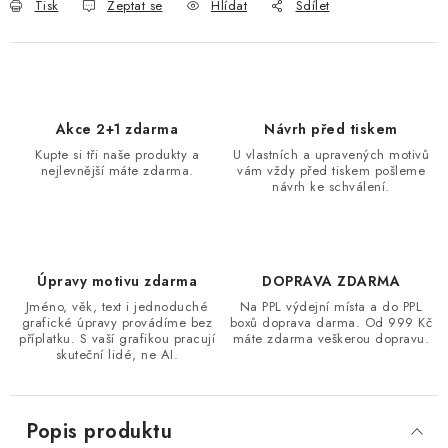
Tisk
Zeptat se
Hlídat
Sdílet
Akce 2+1 zdarma
Návrh před tiskem
Kupte si tři naše produkty a
U vlastních a upravených motivů
nejlevnější máte zdarma.
vám vždy před tiskem pošleme
návrh ke schválení.
Úpravy motivu zdarma
DOPRAVA ZDARMA
Jméno, věk, text i jednoduché
Na PPL výdejní místa a do PPL
grafické úpravy provádíme bez
boxů doprava darma. Od 999 Kč
příplatku. S vaší grafikou pracují
máte zdarma veškerou dopravu.
skuteční lidé, ne AI.
Popis produktu