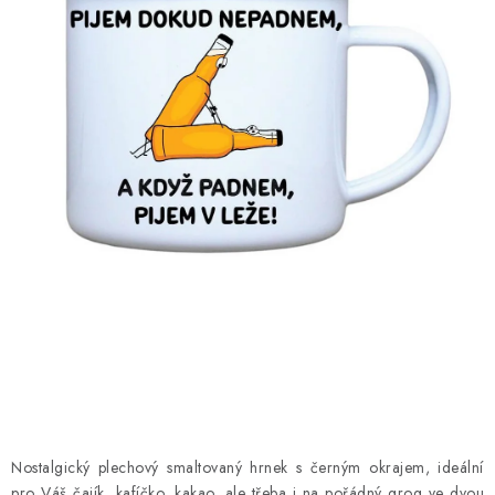
MIKINY
OKAMŽITĚ K ODBĚRU
B2B
MÁM SRDCE POMÁHÁM
VÁNOCE
PROVIZNÍ SYSTÉM
O nás
Časté otázky
Doprava a platba
Obchodní podmínky
Zásady zpracování ochrany osobních údajů
Napište nám
Kontakty
Nostalgický plechový smaltovaný hrnek s černým okrajem, ideální
pro Váš čajík, kafíčko, kakao, ale třeba i na pořádný grog ve dvou