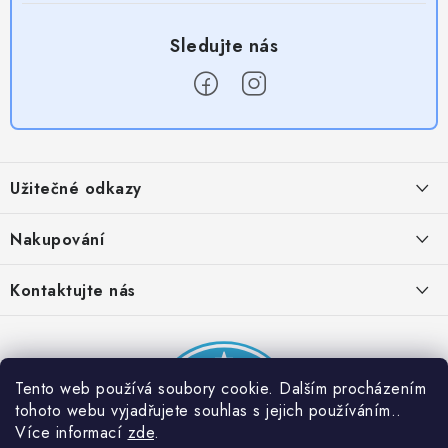
Z
á
Užitečné odkazy
p
a
Obchodní podmínky
Nakupování
t
Zásady zpracování ochrany osobních údajů
í
Časté otázky
Kontaktujte nás
Provizní systém
Doprava a platba
Napište nám
Partner stránek: Super plecháček
Podmínky akce 2 + 1 zdarma
Kontakty
Tento web používá soubory cookie. Dalším procházením
tohoto webu vyjadřujete souhlas s jejich používáním..
Více informací
zde
.