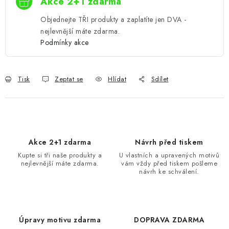
Akce 2+1 zdarma
Objednejte TŘI produkty a zaplatíte jen DVA -
nejlevnější máte zdarma.
Podmínky akce
Tisk
Zeptat se
Hlídat
Sdílet
Akce 2+1 zdarma
Návrh před tiskem
Kupte si tři naše produkty a
U vlastních a upravených motivů
nejlevnější máte zdarma.
vám vždy před tiskem pošleme
návrh ke schválení.
Úpravy motivu zdarma
DOPRAVA ZDARMA