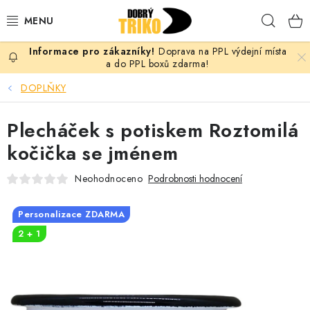
Přejít
Hleda
na
obsah
Doprava na PPL výdejní místa
PRO ŽENY
a do PPL boxů zdarma!
DOPLŇKY
PRO MUŽE
Plecháček s potiskem Roztomilá
PRO DĚTI
kočička se jménem
DOPLŇKY
Neohodnoceno
Podrobnosti hodnocení
PRO PÁRY
Personalizace ZDARMA
2 + 1
VLASTNÍ MOTIV
TRIČKA