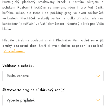
Nostalgický plechový smaltovaný hrnek s černým okrajem a
potiskem Roztomilá kočička se jménem, ideální pro Váš čajík,
kafíčko, kakao, ale třeba i na pořádný grog ve dvou oblíbených
velikostech. Plecháček je skvělý parťák na toulky přírodou, ale i na
každodenní používání ve Vaší domácnosti. Neotřelý dárek pro Vaše
blízké.
Hledáte dárek na poslední chvíli? Plecháček Vám
odešleme již
druhý pracovní den
. Stačí si zvolit službu
expresní odeslání
.
Více informací
Velikost plecháčku
🎁 Vytvořte originální dárkový set
?