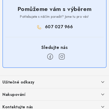
Pomůžeme vám s výběrem
Potřebujete s něčím poradit? Jsme tu pro vás!
607 027 966
Z
á
Užitečné odkazy
p
a
Obchodní podmínky
Nakupování
t
Zásady zpracování ochrany osobních údajů
í
Časté otázky
Kontaktujte nás