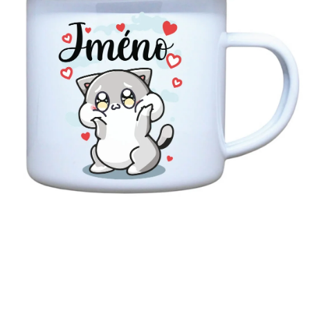
MIKINY
OKAMŽITĚ K ODBĚRU
B2B
MÁM SRDCE POMÁHÁM
VÁNOCE
PROVIZNÍ SYSTÉM
O nás
Časté otázky
Doprava a platba
Obchodní podmínky
Zásady zpracování ochrany osobních údajů
Napište nám
Kontakty