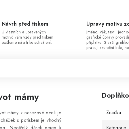
Návrh před tiskem
Úpravy motivu z
U vlastních a upravených
Jméno, věk, text i jedn
motivů vám vždy před tiskem
grafické úpravy provád
pošleme návrh ke schválení.
příplatku. S vaší grafik
pracují skuteční lidé, ne
ivot mámy
Doplňko
Značka
ivot mámy z nerezové oceli je
echáček s potiskem je vhodný
rog. Neotřelý dárek nejen k
Kategorie