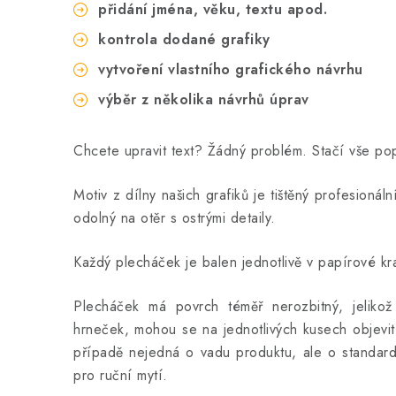
přidání jména, věku, textu apod.
kontrola dodané grafiky
vytvoření vlastního grafického návrhu
výběr z několika návrhů úprav
Chcete upravit text? Žádný problém. Stačí vše p
Motiv z dílny našich grafiků je tištěný profesionál
odolný na otěr s ostrými detaily.
Každý plecháček je balen jednotlivě v papírové kra
Plecháček má povrch téměř nerozbitný, jeliko
hrneček, mohou se na jednotlivých kusech objevit
případě nejedná o vadu produktu, ale o standard
pro ruční mytí.