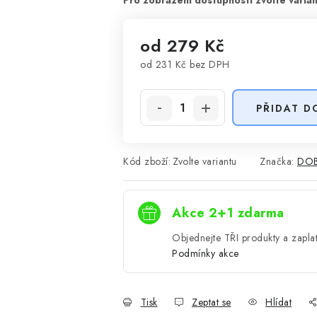
od
279 Kč
od
231 Kč
bez DPH
Měrná cena:
PŘIDAT D
Kód zboží:
Zvolte variantu
Značka:
DOB
Akce 2+1 zdarma
Objednejte TŘI produkty a zaplat
Podmínky akce
Tisk
Zeptat se
Hlídat