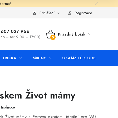
zdarma!
apište nám
Kontakty
Přihlášení
Registrace
607 027 966
Prázdný košík
(po – ne: 9:00 – 17:00)
NÁKUPNÍ
KOŠÍK
TRIČKA
MIKINY
OKAMŽITĚ K ODBĚRU
B
iskem Život mámy
i hodnocení
ek Život mámy s černým okrajem, ideální pro Váš