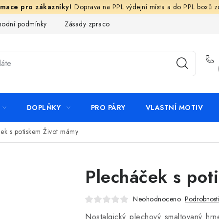
Doprava na PPL výdejní místa a do PPL boxů 
odní podmínky
Zásady zpracování ochrany osobních údajů
N
DOPLŇKY
PRO PÁRY
VLASTNÍ MOTIV
ek s potiskem Život mámy
Plecháček s pot
Neohodnoceno
Podrobnost
Nostalgický plechový smaltovaný hrn