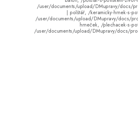
batoh, /polstar-s-potiskem-zivo
/user/documents/upload/DMupravy/docs/pro
| polštář, /keramicky-hrnek-s-po
/user/documents/upload/DMupravy/docs/pro
hrneček, /plechacek-s-po
/user/documents/upload/DMupravy/docs/pro