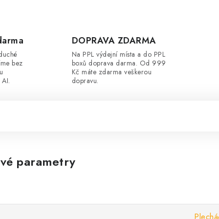
darma
DOPRAVA ZDARMA
oduché
Na PPL výdejní místa a do PPL
íme bez
boxů doprava darma. Od 999
ou
Kč máte zdarma veškerou
 AI.
dopravu.
vé parametry
Plechá