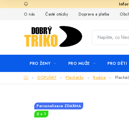
Přejít
na
O nás
Časté otázky
Doprava a platba
Obch
obsah
PRO ŽENY
PRO MUŽE
PRO DĚTI
Domů
DOPLŇKY
Plecháčky
Rodina
Plecháč
Personalizace ZDARMA
2 + 1