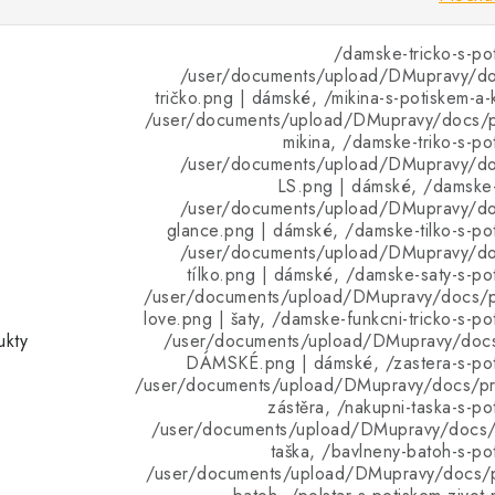
/damske-tricko-s-po
/user/documents/upload/DMupravy/d
tričko.png | dámské, /mikina-s-potiskem-a-
/user/documents/upload/DMupravy/docs/pr
mikina, /damske-triko-s-po
/user/documents/upload/DMupravy/d
LS.png | dámské, /damske-t
/user/documents/upload/DMupravy/d
glance.png | dámské, /damske-tilko-s-po
/user/documents/upload/DMupravy/d
tílko.png | dámské, /damske-saty-s-po
/user/documents/upload/DMupravy/docs/p
love.png | šaty, /damske-funkcni-tricko-s-po
ukty
/user/documents/upload/DMupravy/doc
DÁMSKÉ.png | dámské, /zastera-s-pot
/user/documents/upload/DMupravy/docs/pro
zástěra, /nakupni-taska-s-po
/user/documents/upload/DMupravy/docs/p
taška, /bavlneny-batoh-s-po
/user/documents/upload/DMupravy/docs/p