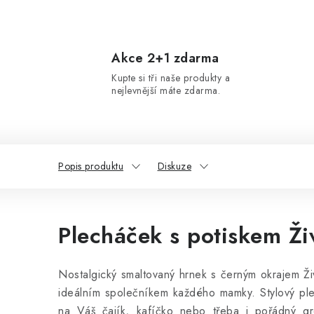
Akce 2+1 zdarma
Kupte si tři naše produkty a
nejlevnější máte zdarma.
Popis produktu
Diskuze
Plecháček s potiskem Ž
Nostalgický smaltovaný hrnek s černým okrajem Ž
ideálním společníkem každého mamky. Stylový pl
na Váš čajík, kafíčko nebo třeba i pořádný g