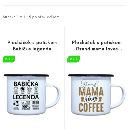
ý
a
p
z
i
e
Stránka
1
z
1
-
5
položek celkem
s
n
p
í
r
p
Plecháček s potiskem
Plecháček s potiskem
o
r
Babička legenda
Grand mama loves
COFFEE
d
o
2 + 1
2 + 1
u
d
k
u
t
k
ů
t
ů