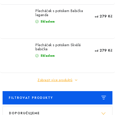
MIKINY
Plecháček s potiskem Babička
OKAMŽITĚ K ODBĚRU
legenda
279 Kč
od
Skladem
B2B
MÁM SRDCE POMÁHÁM
Plecháček s potiskem Skvělá
babička
279 Kč
od
VÁNOCE
Skladem
PROVIZNÍ SYSTÉM
Zobrazit více produktů
O nás
Časté otázky
Doprava a platba
Obchodní podmínky
Zásady zpracování ochrany osobních údajů
Napište nám
FILTROVAT PRODUKTY
Kontakty
V
Ř
DOPORUČUJEME