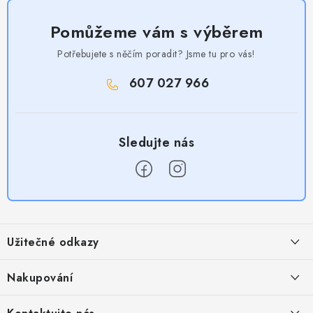
Pomůžeme vám s výběrem
Potřebujete s něčím poradit? Jsme tu pro vás!
607 027 966
Z
á
Užitečné odkazy
p
a
Obchodní podmínky
Nakupování
t
Zásady zpracování ochrany osobních údajů
í
Časté otázky