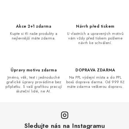
v
l
á
d
Akce 2+1 zdarma
Návrh před tiskem
a
Kupte si tři naše produkty a
U vlastních a upravených motivů
nejlevnější máte zdarma.
vám vždy před tiskem pošleme
c
návrh ke schválení.
í
p
r
v
Úpravy motivu zdarma
DOPRAVA ZDARMA
k
Jméno, věk, text i jednoduché
Na PPL výdejní místa a do PPL
grafické úpravy provádíme bez
boxů doprava darma. Od 999 Kč
y
příplatku. S vaší grafikou pracují
máte zdarma veškerou dopravu.
v
skuteční lidé, ne AI.
ý
p
i
s
Sledujte nás na Instagramu