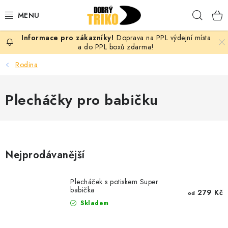
Přejít
Hleda
na
obsah
Doprava na PPL výdejní místa
PRO ŽENY
a do PPL boxů zdarma!
Rodina
PRO MUŽE
Plecháčky pro babičku
PRO DĚTI
DOPLŇKY
PRO PÁRY
Nejprodávanější
VLASTNÍ MOTIV
Plecháček s potiskem Super
babička
279 Kč
od
TRIČKA
Skladem