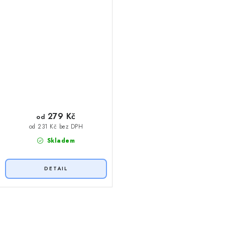
279 Kč
od
od 231 Kč bez DPH
Skladem
O