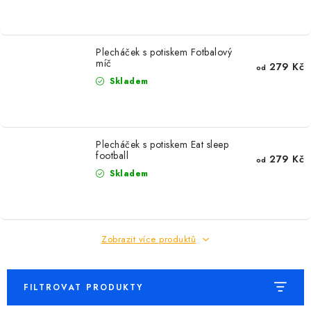
MIKINY
OKAMŽITĚ K ODBĚRU
Plecháček s potiskem Fotbalový
míč
279 Kč
od
B2B
Skladem
MÁM SRDCE POMÁHÁM
Plecháček s potiskem Eat sleep
VÁNOCE
football
279 Kč
od
Skladem
PROVIZNÍ SYSTÉM
O nás
Časté otázky
Doprava a platba
Zobrazit více produktů
Obchodní podmínky
Zásady zpracování ochrany osobních údajů
Napište nám
Kontakty
FILTROVAT PRODUKTY