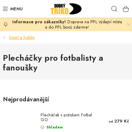
Přejít
Hleda
na
obsah
Doprava na PPL výdejní místa
PRO ŽENY
a do PPL boxů zdarma!
Sport a hobby
PRO MUŽE
Plecháčky pro fotbalisty a
PRO DĚTI
fanoušky
DOPLŇKY
PRO PÁRY
Nejprodávanější
VLASTNÍ MOTIV
Plecháček s potiskem Fotbal
TRIČKA
GO
279 Kč
od
Skladem