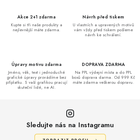
l
á
d
Akce 2+1 zdarma
Návrh před tiskem
a
Kupte si tři naše produkty a
U vlastních a upravených motivů
nejlevnější máte zdarma.
vám vždy před tiskem pošleme
c
návrh ke schválení.
í
p
r
v
Úpravy motivu zdarma
DOPRAVA ZDARMA
k
Jméno, věk, text i jednoduché
Na PPL výdejní místa a do PPL
grafické úpravy provádíme bez
boxů doprava darma. Od 999 Kč
y
příplatku. S vaší grafikou pracují
máte zdarma veškerou dopravu.
v
skuteční lidé, ne AI.
ý
p
i
s
Sledujte nás na Instagramu
u