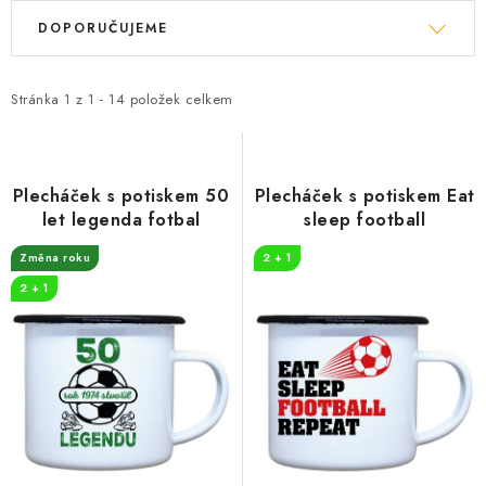
V
Ř
DOPORUČUJEME
ý
a
p
z
i
e
Stránka
1
z
1
-
14
položek celkem
s
n
p
í
r
p
Plecháček s potiskem 50
Plecháček s potiskem Eat
o
r
let legenda fotbal
sleep football
d
o
Změna roku
2 + 1
u
d
2 + 1
k
u
t
k
ů
t
ů