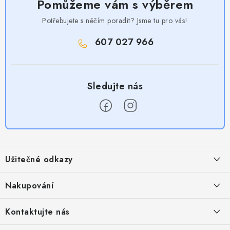
Pomůžeme vám s výběrem
Potřebujete s něčím poradit? Jsme tu pro vás!
607 027 966
Z
á
Užitečné odkazy
p
a
Obchodní podmínky
Nakupování
t
Zásady zpracování ochrany osobních údajů
í
Časté otázky
Kontaktujte nás
Provizní systém
Doprava a platba