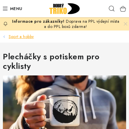
Přejít
Hleda
na
obsah
Doprava na PPL výdejní místa
PRO ŽENY
a do PPL boxů zdarma!
Sport a hobby
PRO MUŽE
Plecháčky s potiskem pro
PRO DĚTI
cyklisty
DOPLŇKY
PRO PÁRY
VLASTNÍ MOTIV
TRIČKA