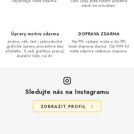
nejlevnější máte zdarma.
vám vždy před tiskem pošleme
c
návrh ke schválení.
í
p
r
v
Úpravy motivu zdarma
DOPRAVA ZDARMA
k
Jméno, věk, text i jednoduché
Na PPL výdejní místa a do PPL
grafické úpravy provádíme bez
boxů doprava darma. Od 999 Kč
y
příplatku. S vaší grafikou pracují
máte zdarma veškerou dopravu.
v
skuteční lidé, ne AI.
ý
p
i
s
Sledujte nás na Instagramu
u
ZOBRAZIT PROFIL