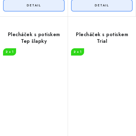
Plecháček s potiskem
Plecháček s potiskem
Tep šlapky
Trial
2 + 1
2 + 1