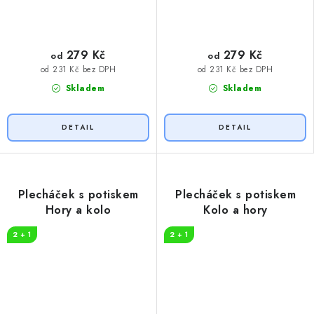
279 Kč
279 Kč
od
od
od 231 Kč bez DPH
od 231 Kč bez DPH
Skladem
Skladem
Plecháček s potiskem
Plecháček s potiskem
Hory a kolo
Kolo a hory
2 + 1
2 + 1