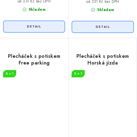
od 231 Kč bez DPH
od 231 Kč bez DPH
Skladem
Skladem
Plecháček s potiskem
Plecháček s potiskem
Free parking
Horská jízda
2 + 1
2 + 1