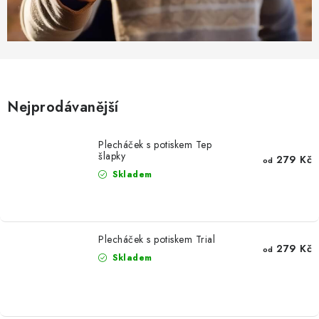
MIKINY
OKAMŽITĚ K ODBĚRU
B2B
Nejprodávanější
MÁM SRDCE POMÁHÁM
Plecháček s potiskem Tep
VÁNOCE
šlapky
279 Kč
od
Skladem
PROVIZNÍ SYSTÉM
O nás
Časté otázky
Doprava a platba
Plecháček s potiskem Trial
279 Kč
Obchodní podmínky
od
Skladem
Zásady zpracování ochrany osobních údajů
Napište nám
Kontakty