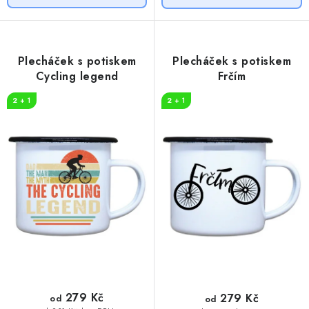
Plecháček s potiskem
Plecháček s potiskem
Cycling legend
Frčím
2 + 1
2 + 1
279 Kč
279 Kč
od
od