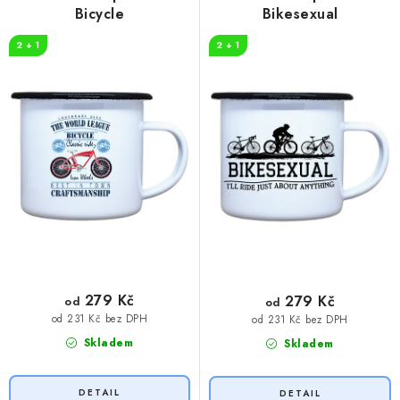
o
r
Bicycle
Bikesexual
d
o
2 + 1
2 + 1
u
d
k
u
t
k
ů
t
ů
279 Kč
279 Kč
od
od
od 231 Kč bez DPH
od 231 Kč bez DPH
Skladem
Skladem