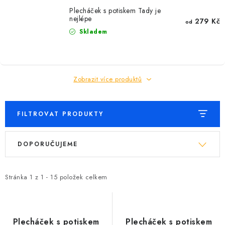
Plecháček s potiskem Tady je
nejlépe
279 Kč
od
Skladem
Zobrazit více produktů
FILTROVAT PRODUKTY
V
Ř
DOPORUČUJEME
ý
a
p
z
i
e
Stránka
1
z
1
-
15
položek celkem
s
n
p
í
r
p
Plecháček s potiskem
Plecháček s potiskem