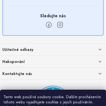
Z
á
Užitečné odkazy
p
a
Obchodní podmínky
Nakupování
t
Zásady zpracování ochrany osobních údajů
í
Časté otázky
Kontaktujte nás
Provizní systém
Doprava a platba
Napište nám
Partner stránek: Super plecháček
Podmínky akce 2 + 1 zdarma
Kontakty
Tento web používá soubory cookie. Dalším procházením
tohoto webu vyjadřujete souhlas s jejich používáním..