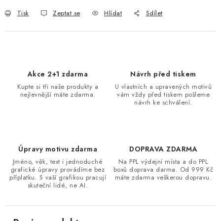
Tisk
Zeptat se
Hlídat
Sdílet
Akce 2+1 zdarma
Návrh před tiskem
Kupte si tři naše produkty a
U vlastních a upravených motivů
nejlevnější máte zdarma.
vám vždy před tiskem pošleme
návrh ke schválení.
Úpravy motivu zdarma
DOPRAVA ZDARMA
Jméno, věk, text i jednoduché
Na PPL výdejní místa a do PPL
grafické úpravy provádíme bez
boxů doprava darma. Od 999 Kč
příplatku. S vaší grafikou pracují
máte zdarma veškerou dopravu.
skuteční lidé, ne AI.