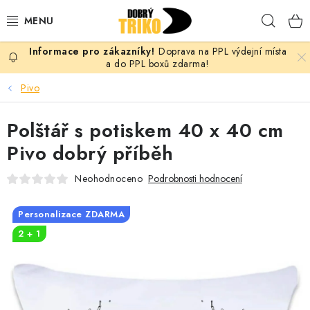
Přejít
Hleda
na
obsah
Doprava na PPL výdejní místa
PRO ŽENY
a do PPL boxů zdarma!
Pivo
PRO MUŽE
Polštář s potiskem 40 x 40 cm
PRO DĚTI
Pivo dobrý příběh
DOPLŇKY
Neohodnoceno
Podrobnosti hodnocení
PRO PÁRY
Personalizace ZDARMA
2 + 1
VLASTNÍ MOTIV
TRIČKA