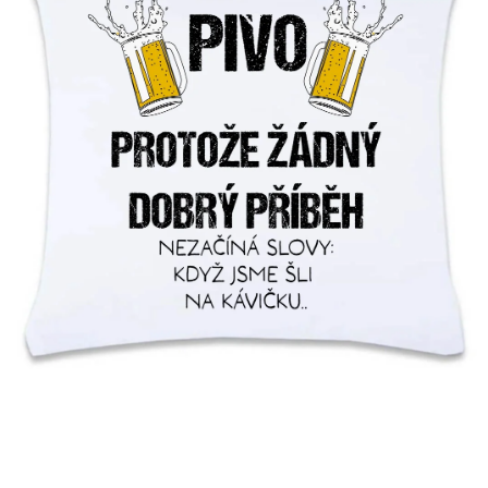
MIKINY
OKAMŽITĚ K ODBĚRU
B2B
MÁM SRDCE POMÁHÁM
VÁNOCE
PROVIZNÍ SYSTÉM
O nás
Časté otázky
Doprava a platba
Obchodní podmínky
Zásady zpracování ochrany osobních údajů
Napište nám
Kontakty