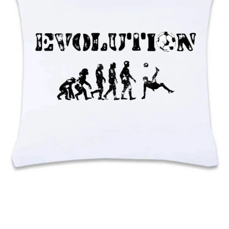
MIKINY
OKAMŽITĚ K ODBĚRU
B2B
MÁM SRDCE POMÁHÁM
VÁNOCE
PROVIZNÍ SYSTÉM
O nás
Časté otázky
Doprava a platba
Obchodní podmínky
Zásady zpracování ochrany osobních údajů
Napište nám
Kontakty