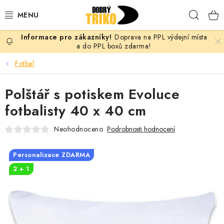
Přejít
Hleda
na
obsah
Doprava na PPL výdejní místa
PRO ŽENY
a do PPL boxů zdarma!
Fotbal
PRO MUŽE
Polštář s potiskem Evoluce
PRO DĚTI
fotbalisty 40 x 40 cm
DOPLŇKY
Neohodnoceno
Podrobnosti hodnocení
PRO PÁRY
Personalizace ZDARMA
2 + 1
VLASTNÍ MOTIV
TRIČKA