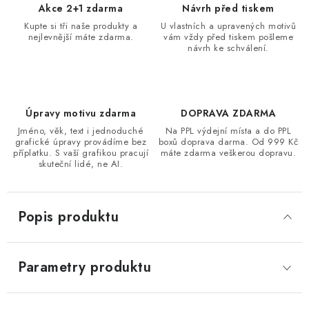
Akce 2+1 zdarma
Návrh před tiskem
Kupte si tři naše produkty a
U vlastních a upravených motivů
nejlevnější máte zdarma.
vám vždy před tiskem pošleme
návrh ke schválení.
Úpravy motivu zdarma
DOPRAVA ZDARMA
Jméno, věk, text i jednoduché
Na PPL výdejní místa a do PPL
grafické úpravy provádíme bez
boxů doprava darma. Od 999 Kč
příplatku. S vaší grafikou pracují
máte zdarma veškerou dopravu.
skuteční lidé, ne AI.
Popis produktu
Parametry produktu