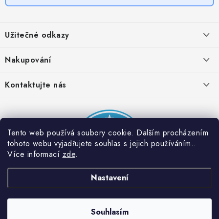
Z
á
Užitečné odkazy
p
a
Obchodní podmínky
Nakupování
t
Zásady zpracování ochrany osobních údajů
í
Časté otázky
Kontaktujte nás
Provizní systém
Doprava a platba
Napište nám
Partner stránek: Super plecháček
Podmínky akce 2 + 1 zdarma
Kontakty
Tento web používá soubory cookie. Dalším procházením
tohoto webu vyjadřujete souhlas s jejich používáním..
Více informací
zde
.
Nastavení
Souhlasím
Copyright 2026
Dobrý triko
. Všechna práva vyhrazena.