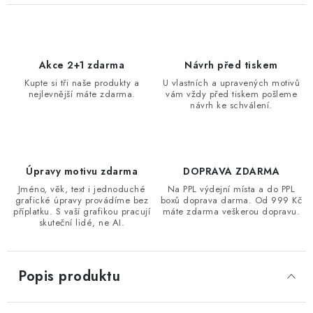
Akce 2+1 zdarma
Návrh před tiskem
Kupte si tři naše produkty a
U vlastních a upravených motivů
nejlevnější máte zdarma.
vám vždy před tiskem pošleme
návrh ke schválení.
Úpravy motivu zdarma
DOPRAVA ZDARMA
Jméno, věk, text i jednoduché
Na PPL výdejní místa a do PPL
grafické úpravy provádíme bez
boxů doprava darma. Od 999 Kč
příplatku. S vaší grafikou pracují
máte zdarma veškerou dopravu.
skuteční lidé, ne AI.
Popis produktu