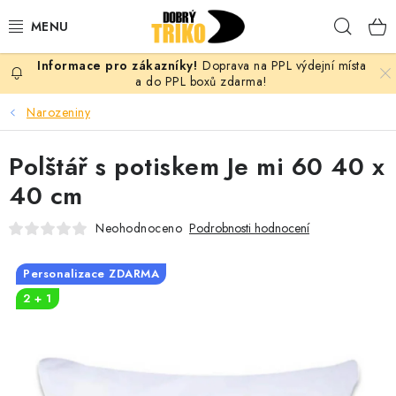
Přejít
Hleda
na
obsah
Doprava na PPL výdejní místa
PRO ŽENY
a do PPL boxů zdarma!
Narozeniny
PRO MUŽE
Polštář s potiskem Je mi 60 40 x
PRO DĚTI
40 cm
DOPLŇKY
Neohodnoceno
Podrobnosti hodnocení
PRO PÁRY
Personalizace ZDARMA
2 + 1
VLASTNÍ MOTIV
TRIČKA