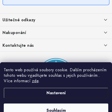
Z
á
Užitečné odkazy
p
a
Obchodní podmínky
Nakupování
t
Zásady zpracování ochrany osobních údajů
í
Časté otázky
Kontaktujte nás
Provizní systém
Doprava a platba
Napište nám
Partner stránek: Super plecháček
Podmínky akce 2 + 1 zdarma
Kontakty
Tento web používá soubory cookie. Dalším procházením
tohoto webu vyjadřujete souhlas s jejich používáním..
Více informací
zde
.
Nastavení
Souhlasím
Copyright 2026
Dobrý triko
. Všechna práva vyhrazena.