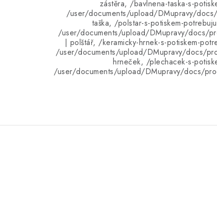
zástěra, /bavlnena-taska-s-potisk
/user/documents/upload/DMupravy/docs/p
taška, /polstar-s-potiskem-potrebuj
/user/documents/upload/DMupravy/docs/pro
| polštář, /keramicky-hrnek-s-potiskem-potr
/user/documents/upload/DMupravy/docs/pro
hrneček, /plechacek-s-potisk
/user/documents/upload/DMupravy/docs/pro