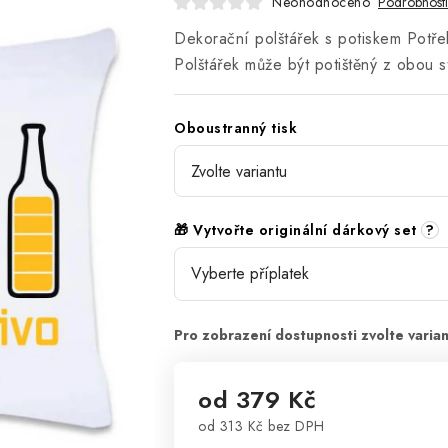
Neohodnoceno
Podrobnost
Dekorační polštářek s potiskem Potře
Polštářek může být potištěný z obou s
Oboustranný tisk
🎁 Vytvořte originální dárkový set
?
od
379 Kč
od
313 Kč
bez DPH
Měrná cena: