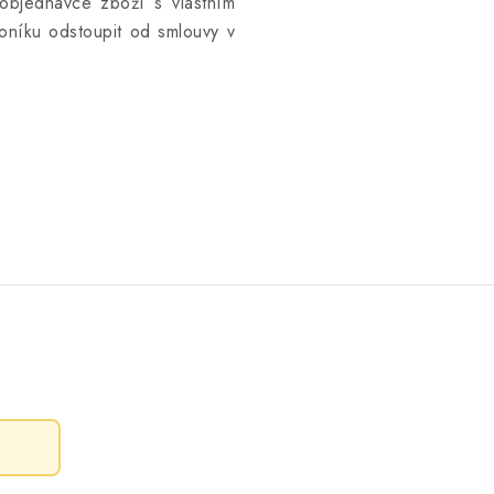
objednávce zboží s vlastním
níku odstoupit od smlouvy v
.