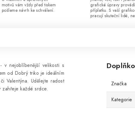
motivů vám vždy před tiskem
grafické úpravy provád
pošleme návrh ke schválení.
příplatku. S vaší grafik
pracují skuteční lidé, ne
Doplňko
 v nejoblíbenější velikosti s
em od Dobrý triko je ideálním
i Valentýna. Udělejte radost
Značka
ý zahřeje každé srdce.
Kategorie