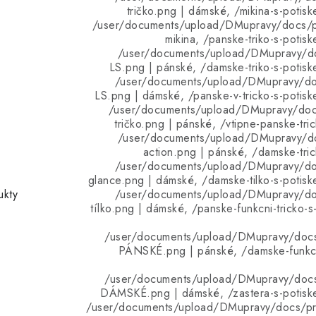
tričko.png | dámské, /mikina-s-potisk
/user/documents/upload/DMupravy/docs/pr
mikina, /panske-triko-s-potis
/user/documents/upload/DMupravy/d
LS.png | pánské, /damske-triko-s-potisk
/user/documents/upload/DMupravy/d
LS.png | dámské, /panske-v-tricko-s-potisk
/user/documents/upload/DMupravy/doc
tričko.png | pánské, /vtipne-panske-tri
/user/documents/upload/DMupravy/d
action.png | pánské, /damske-tric
/user/documents/upload/DMupravy/d
glance.png | dámské, /damske-tilko-s-potisk
ukty
/user/documents/upload/DMupravy/d
tílko.png | dámské, /panske-funkcni-tricko-s
/user/documents/upload/DMupravy/doc
PÁNSKÉ.png | pánské, /damske-funkcni
/user/documents/upload/DMupravy/doc
DÁMSKÉ.png | dámské, /zastera-s-potiske
/user/documents/upload/DMupravy/docs/pro