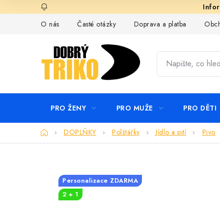
Přejít
na
O nás
Časté otázky
Doprava a platba
Obch
obsah
PRO ŽENY
PRO MUŽE
PRO DĚTI
Domů
DOPLŇKY
Polštářky
Jídlo a pití
Pivo
Personalizace ZDARMA
2 + 1