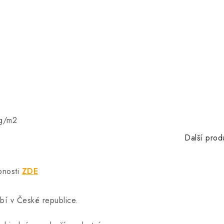
 g/m2
Další prod
bnosti
ZDE
rábí v České republice.