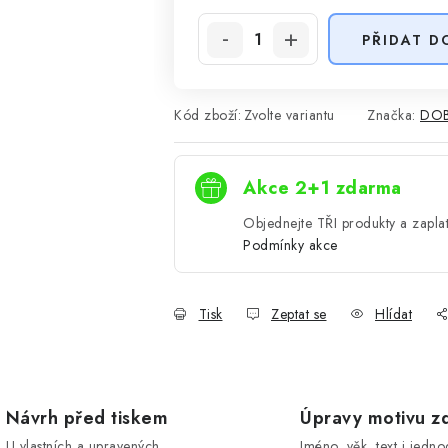
PŘIDAT D
Kód zboží:
Zvolte variantu
Značka:
DOB
Akce 2+1 zdarma
Objednejte TŘI produkty a zaplat
Podmínky akce
Tisk
Zeptat se
Hlídat
Návrh před tiskem
Úpravy motivu z
U vlastních a upravených
Jméno, věk, text i jedn