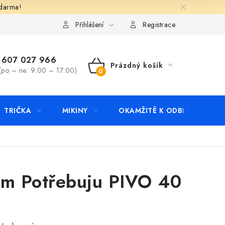
zdarma!
apište nám
Kontakty
Přihlášení
Registrace
607 027 966
Prázdný košík
(po – ne: 9:00 – 17:00)
NÁKUPNÍ
KOŠÍK
TRIČKA
MIKINY
OKAMŽITĚ K ODBĚRU
B
kem Potřebuju PIVO 40