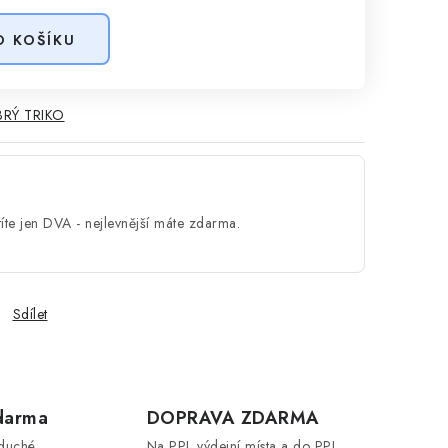
O KOŠÍKU
RÝ TRIKO
íte jen DVA - nejlevnější máte zdarma.
Sdílet
darma
DOPRAVA ZDARMA
oduché
Na PPL výdejní místa a do PPL