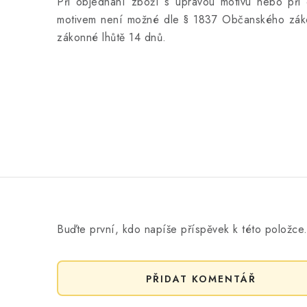
Při objednání zboží s úpravou motivu nebo při 
motivem není možné dle § 1837 Občanského záko
zákonné lhůtě 14 dnů.
Buďte první, kdo napíše příspěvek k této položce
PŘIDAT KOMENTÁŘ