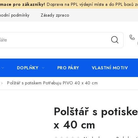
Doprava na PPL výdejní místa a do PPL boxů 
odní podmínky
Zásady zpracování ochrany osobních údajů
N
DOPLŇKY
PRO PÁRY
VLASTNÍ MOTIV
Polštář s potiskem Potřebuju PIVO 40 x 40 cm
Polštář s potis
x 40 cm