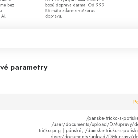
íme bez
boxů doprava darma. Od 999
ou
Kč máte zdarma veškerou
 AI.
dopravu.
vé parametry
Po
/panske-tricko-s-potisk
/user/documents/upload/DMupravy/d
tričko.png | pánské, /damske-tricko-s-potisk
/user/documents/upload/DMupravy/d