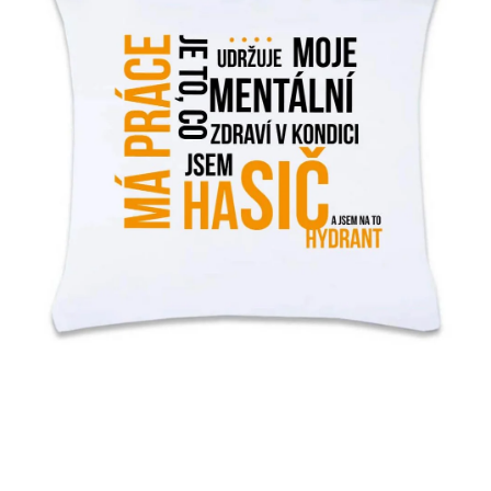
MIKINY
OKAMŽITĚ K ODBĚRU
B2B
MÁM SRDCE POMÁHÁM
VÁNOCE
PROVIZNÍ SYSTÉM
O nás
Časté otázky
Doprava a platba
Obchodní podmínky
Zásady zpracování ochrany osobních údajů
Napište nám
Kontakty