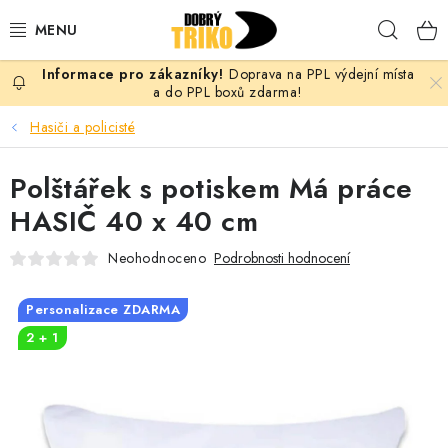
Přejít
Hleda
na
obsah
Doprava na PPL výdejní místa
PRO ŽENY
a do PPL boxů zdarma!
Hasiči a policisté
PRO MUŽE
Polštářek s potiskem Má práce
PRO DĚTI
HASIČ 40 x 40 cm
DOPLŇKY
Neohodnoceno
Podrobnosti hodnocení
PRO PÁRY
Personalizace ZDARMA
2 + 1
VLASTNÍ MOTIV
TRIČKA