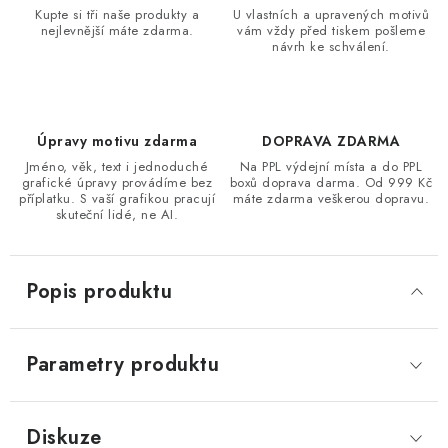
Kupte si tři naše produkty a
U vlastních a upravených motivů
nejlevnější máte zdarma.
vám vždy před tiskem pošleme
návrh ke schválení.
Úpravy motivu zdarma
DOPRAVA ZDARMA
Jméno, věk, text i jednoduché
Na PPL výdejní místa a do PPL
grafické úpravy provádíme bez
boxů doprava darma. Od 999 Kč
příplatku. S vaší grafikou pracují
máte zdarma veškerou dopravu.
skuteční lidé, ne AI.
Popis produktu
Parametry produktu
Diskuze