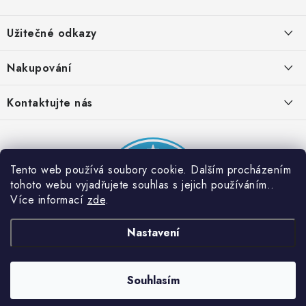
Z
á
Užitečné odkazy
p
a
Obchodní podmínky
Nakupování
t
Zásady zpracování ochrany osobních údajů
í
Časté otázky
Kontaktujte nás
Provizní systém
Doprava a platba
Napište nám
Partner stránek: Super plecháček
Podmínky akce 2 + 1 zdarma
Kontakty
Tento web používá soubory cookie. Dalším procházením
tohoto webu vyjadřujete souhlas s jejich používáním..
Více informací
zde
.
Nastavení
Souhlasím
Copyright 2026
Dobrý triko
. Všechna práva vyhrazena.
Vytvořil Shoptet