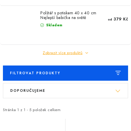
Polštář s potiskem 40 x 40 cm
Nejlepší babička na světě
379 Kč
od
Skladem
Zobrazit více produktů
FILTROVAT PRODUKTY
V
Ř
DOPORUČUJEME
ý
a
p
z
i
e
Stránka
1
z
1
-
5
položek celkem
s
n
p
í