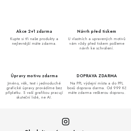
c
í
p
r
Akce 2+1 zdarma
Návrh před tiskem
v
Kupte si tři naše produkty a
U vlastních a upravených motivů
k
nejlevnější máte zdarma.
vám vždy před tiskem pošleme
y
návrh ke schválení.
v
ý
p
Úpravy motivu zdarma
DOPRAVA ZDARMA
i
Jméno, věk, text i jednoduché
Na PPL výdejní místa a do PPL
s
grafické úpravy provádíme bez
boxů doprava darma. Od 999 Kč
u
příplatku. S vaší grafikou pracují
máte zdarma veškerou dopravu.
skuteční lidé, ne AI.