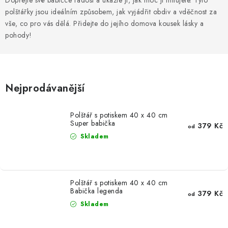
Dopřejte své babičce radost a ukažte jí, jak moc ji milujete. Tyto
MIKINY
polštářky jsou ideálním způsobem, jak vyjádřit obdiv a vděčnost za
vše, co pro vás dělá. Přidejte do jejího domova kousek lásky a
OKAMŽITĚ K ODBĚRU
pohody!
B2B
MÁM SRDCE POMÁHÁM
Nejprodávanější
VÁNOCE
Polštář s potiskem 40 x 40 cm
Super babička
379 Kč
od
PROVIZNÍ SYSTÉM
Skladem
O nás
Časté otázky
Doprava a platba
Obchodní podmínky
Polštář s potiskem 40 x 40 cm
Babička legenda
379 Kč
Zásady zpracování ochrany osobních údajů
Napište nám
od
Skladem
Kontakty