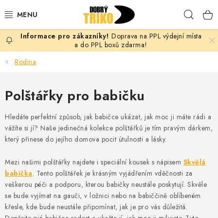
Přejít
Hleda
na
obsah
Doprava na PPL výdejní místa
PRO ŽENY
a do PPL boxů zdarma!
Rodina
PRO MUŽE
Polštářky pro babičku
PRO DĚTI
Hledáte perfektní způsob, jak babičce ukázat, jak moc ji máte rádi a
DOPLŇKY
vážíte si jí? Naše jedinečná kolekce polštářků je tím pravým dárkem,
který přinese do jejího domova pocit útulnosti a lásky.
PRO PÁRY
Mezi našimi polštářky najdete i speciální kousek s nápisem
Skvělá
VLASTNÍ MOTIV
babička
. Tento polštářek je krásným vyjádřením vděčnosti za
veškerou péči a podporu, kterou babičky neustále poskytují. Skvěle
TRIČKA
se bude vyjímat na gauči, v ložnici nebo na babiččině oblíbeném
křesle, kde bude neustále připomínat, jak je pro vás důležitá.