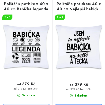
r
p
Polštář s potiskem 40 x
Polštář s potiskem 40 x
o
r
40 cm Babička legenda
40 cm Nejlepší babička
na světě
d
o
2 + 1
2 + 1
u
d
k
u
t
k
ů
t
ů
379 Kč
379 Kč
od
od
od 313 Kč bez DPH
od 313 Kč bez DPH
Skladem
Skladem