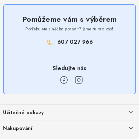
Pomůžeme vám s výběrem
Potřebujete s něčím poradit? Jsme tu pro vás!
607 027 966
Z
á
Užitečné odkazy
p
a
Obchodní podmínky
Nakupování
t
Zásady zpracování ochrany osobních údajů