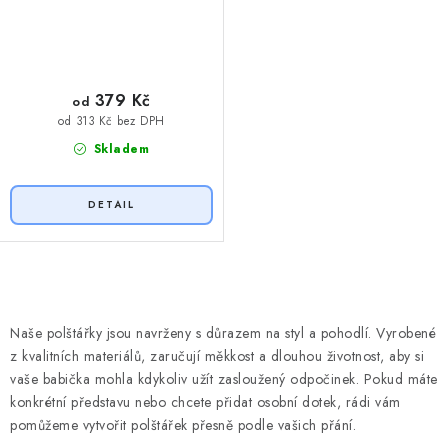
379 Kč
od
od 313 Kč bez DPH
Skladem
O
v
Naše polštářky jsou navrženy s důrazem na styl a pohodlí. Vyrobené
l
z kvalitních materiálů, zaručují měkkost a dlouhou životnost, aby si
á
vaše babička mohla kdykoliv užít zasloužený odpočinek. Pokud máte
d
konkrétní představu nebo chcete přidat osobní dotek, rádi vám
pomůžeme vytvořit polštářek přesně podle vašich přání.
a