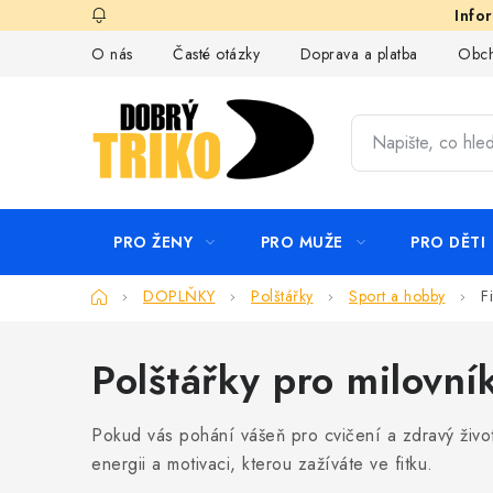
Přejít
na
O nás
Časté otázky
Doprava a platba
Obch
obsah
PRO ŽENY
PRO MUŽE
PRO DĚTI
Domů
DOPLŇKY
Polštářky
Sport a hobby
F
Polštářky pro milovník
Pokud vás pohání vášeň pro cvičení a zdravý život
energii a motivaci, kterou zažíváte ve fitku.