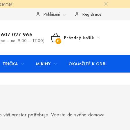
zdarma!
apište nám
Kontakty
Přihlášení
Registrace
607 027 966
Prázdný košík
(po – ne: 9:00 – 17:00)
NÁKUPNÍ
KOŠÍK
TRIČKA
MIKINY
OKAMŽITĚ K ODBĚRU
B
, co váš prostor potřebuje. Vneste do svého domova