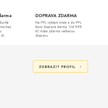
darma
DOPRAVA ZDARMA
oduché
Na PPL výdejní místa a do PPL
íme bez
boxů doprava darma. Od 999
ou
Kč máte zdarma veškerou
 AI.
dopravu.
ZOBRAZIT PROFIL