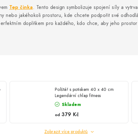
tivem
Tep činka
. Tento design symbolizuje spojení síly a vytrv
y nebo jakéhokoli prostoru, kde chcete podpořit své odhodlá
 perfektním doplňkem pro každého, kdo chce, aby jeho prostor 
e
Polštář s potiskem 40 x 40 cm
Legendární chlap fitness
Skladem
379 Kč
od
Zobrazit více produktů