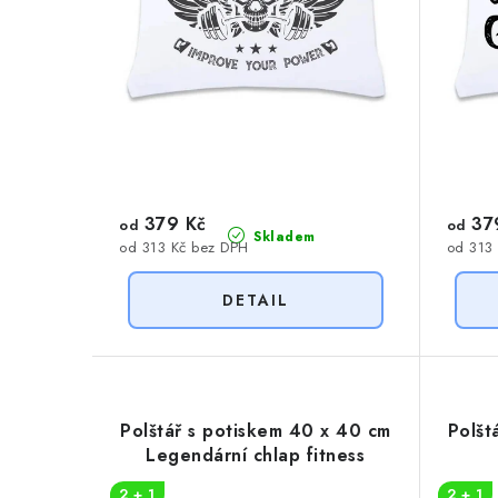
d
u
u
k
k
t
t
ů
ů
379 Kč
37
od
od
Skladem
od 313 Kč bez DPH
od 313
Polštář s potiskem 40 x 40 cm
Polšt
Legendární chlap fitness
2 + 1
2 + 1