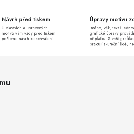
Návrh před tiskem
Úpravy motivu z
U vlastních a upravených
Jméno, věk, text i jedn
motivů vám vždy před tiskem
grafické úpravy provád
pošleme návrh ke schválení.
příplatku. S vaší grafik
pracují skuteční lidé, ne
amu