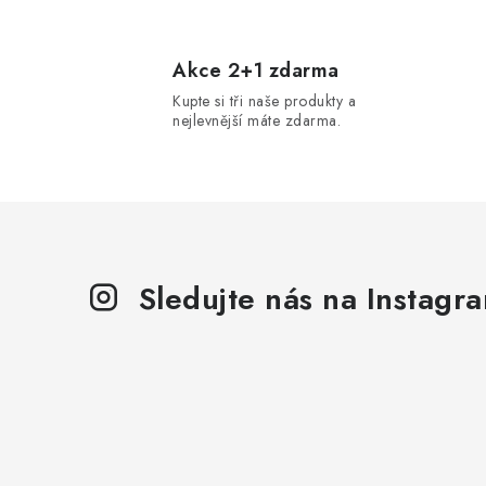
a
c
Akce 2+1 zdarma
í
Kupte si tři naše produkty a
p
nejlevnější máte zdarma.
r
v
k
y
Sledujte nás na Instagr
v
ý
p
i
s