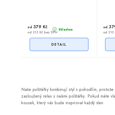
379 Kč
37
od
od
Skladem
od 313 Kč bez DPH
od 313
O
v
Naše polštářky kombinují styl s pohodlím, protože 
l
zasloužený relax s našimi polštářky. Pokud máte v
á
kousek, který vás bude inspirovat každý den.
d