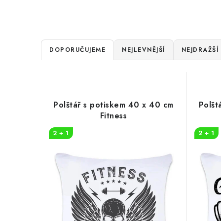
Ř
DOPORUČUJEME
NEJLEVNĚJŠÍ
NEJDRAŽŠÍ
a
V
z
ý
e
Polštář s potiskem 40 x 40 cm
Polšt
p
Fitness
n
i
2 + 1
2 + 1
í
s
p
p
r
r
o
o
d