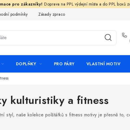
Doprava na PPL výdejní místa a do PPL boxů 
odní podmínky
Zásady zpracování ochrany osobních údajů
N
DOPLŇKY
PRO PÁRY
VLASTNÍ MOTIV
itness
y kulturistiky a fitness
ní styl, naše kolekce polštářků s fitness motivy je přesně to