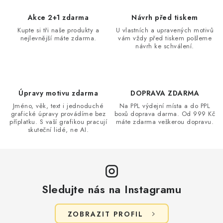
p
i
Akce 2+1 zdarma
Návrh před tiskem
s
Kupte si tři naše produkty a
U vlastních a upravených motivů
nejlevnější máte zdarma.
vám vždy před tiskem pošleme
u
návrh ke schválení.
Úpravy motivu zdarma
DOPRAVA ZDARMA
Jméno, věk, text i jednoduché
Na PPL výdejní místa a do PPL
grafické úpravy provádíme bez
boxů doprava darma. Od 999 Kč
příplatku. S vaší grafikou pracují
máte zdarma veškerou dopravu.
skuteční lidé, ne AI.
Sledujte nás na Instagramu
ZOBRAZIT PROFIL