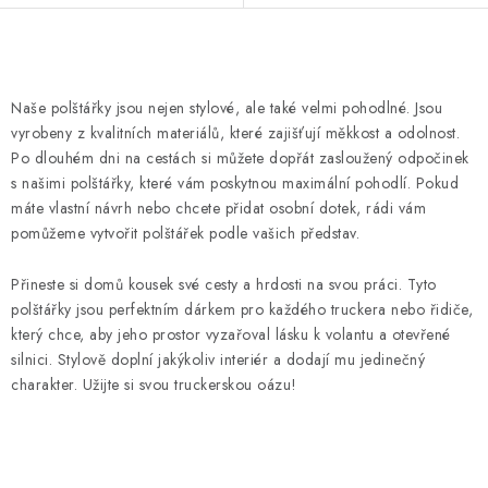
O
v
Naše polštářky jsou nejen stylové, ale také velmi pohodlné. Jsou
l
vyrobeny z kvalitních materiálů, které zajišťují měkkost a odolnost.
á
Po dlouhém dni na cestách si můžete dopřát zasloužený odpočinek
d
s našimi polštářky, které vám poskytnou maximální pohodlí. Pokud
máte vlastní návrh nebo chcete přidat osobní dotek, rádi vám
a
pomůžeme vytvořit polštářek podle vašich představ.
c
í
Přineste si domů kousek své cesty a hrdosti na svou práci. Tyto
p
polštářky jsou perfektním dárkem pro každého truckera nebo řidiče,
r
který chce, aby jeho prostor vyzařoval lásku k volantu a otevřené
v
silnici. Stylově doplní jakýkoliv interiér a dodají mu jedinečný
k
charakter. Užijte si svou truckerskou oázu!
y
v
ý