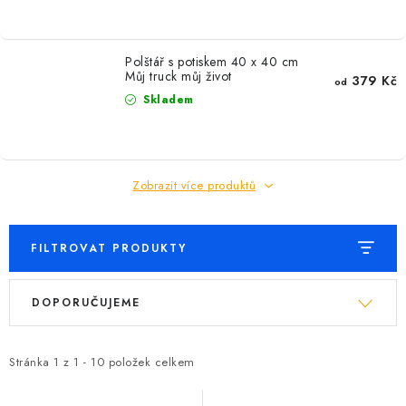
Polštář s potiskem 40 x 40 cm
Můj truck můj život
379 Kč
od
Skladem
Zobrazit více produktů
FILTROVAT PRODUKTY
V
Ř
DOPORUČUJEME
ý
a
p
z
i
e
Stránka
1
z
1
-
10
položek celkem
s
n