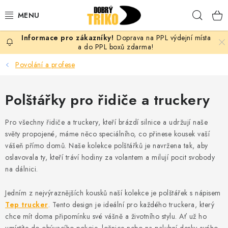
Přejít
Hleda
na
obsah
Doprava na PPL výdejní místa
PRO ŽENY
a do PPL boxů zdarma!
Povolání a profese
PRO MUŽE
Polštářky pro řidiče a truckery
PRO DĚTI
Pro všechny řidiče a truckery, kteří brázdí silnice a udržují naše
DOPLŇKY
světy propojené, máme něco speciálního, co přinese kousek vaší
vášeň přímo domů. Naše kolekce polštářků je navržena tak, aby
PRO PÁRY
oslavovala ty, kteří tráví hodiny za volantem a milují pocit svobody
na dálnici.
VLASTNÍ MOTIV
Jedním z nejvýraznějších kousků naší kolekce je polštářek s nápisem
TRIČKA
Tep trucker
. Tento design je ideální pro každého truckera, který
chce mít doma připomínku své vášně a životního stylu. Ať už ho