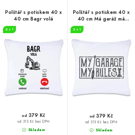
p
í
r
p
Polštář s potiskem 40 x
Polštář s potiskem 40 x
o
r
40 cm Bagr volá
40 cm Má garáž má
pravidla
d
o
2 + 1
2 + 1
u
d
k
u
t
k
ů
t
ů
379 Kč
379 Kč
od
od
od 313 Kč bez DPH
od 313 Kč bez DPH
Skladem
Skladem