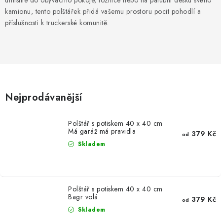
umístíte do obývacího pokoje, ložnice nebo na palubní desku svého
MIKINY
kamionu, tento polštářek přidá vašemu prostoru pocit pohodlí a
příslušnosti k truckerské komunitě.
OKAMŽITĚ K ODBĚRU
B2B
MÁM SRDCE POMÁHÁM
Nejprodávanější
VÁNOCE
Polštář s potiskem 40 x 40 cm
PROVIZNÍ SYSTÉM
Má garáž má pravidla
379 Kč
od
Skladem
O nás
Časté otázky
Doprava a platba
Obchodní podmínky
Zásady zpracování ochrany osobních údajů
Napište nám
Polštář s potiskem 40 x 40 cm
Bagr volá
379 Kč
od
Kontakty
Skladem