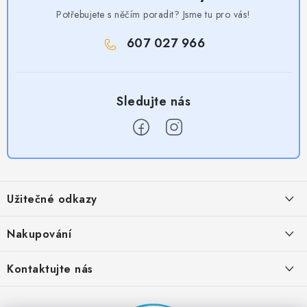
Potřebujete s něčím poradit? Jsme tu pro vás!
607 027 966
Z
á
Užitečné odkazy
p
a
Obchodní podmínky
Nakupování
t
Zásady zpracování ochrany osobních údajů
í
Časté otázky
Kontaktujte nás
Provizní systém
Doprava a platba
Napište nám
Partner stránek: Super plecháček