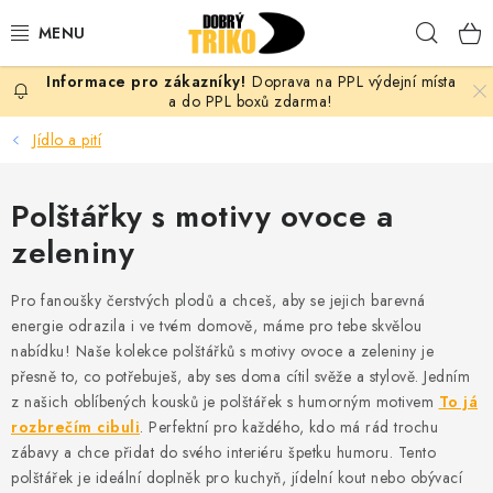
Přejít
Hleda
na
obsah
Doprava na PPL výdejní místa
PRO ŽENY
a do PPL boxů zdarma!
Jídlo a pití
PRO MUŽE
Polštářky s motivy ovoce a
PRO DĚTI
zeleniny
DOPLŇKY
Pro fanoušky čerstvých plodů a chceš, aby se jejich barevná
PRO PÁRY
energie odrazila i ve tvém domově, máme pro tebe skvělou
nabídku! Naše kolekce polštářků s motivy ovoce a zeleniny je
přesně to, co potřebuješ, aby ses doma cítil svěže a stylově. Jedním
VLASTNÍ MOTIV
z našich oblíbených kousků je polštářek s humorným motivem
To já
rozbrečím cibuli
. Perfektní pro každého, kdo má rád trochu
TRIČKA
zábavy a chce přidat do svého interiéru špetku humoru. Tento
polštářek je ideální doplněk pro kuchyň, jídelní kout nebo obývací