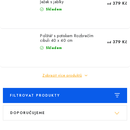
Ježek s jablky
379 Kč
od
Skladem
Polštář s potiskem Rozbrečím
cibuli 40 x 40 cm
379 Kč
od
Skladem
Zobrazit více produktů
FILTROVAT PRODUKTY
V
Ř
DOPORUČUJEME
ý
a
p
z