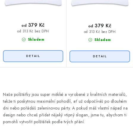
379 Kč
379 Kč
od
od
od 313 Kč bez DPH
od 313 Kč bez DPH
Skladem
Skladem
O
v
Naše polštářky jsou super měkké a vyrobené z kvalitních materiálů,
l
takže ti poskytnou maximální pohodlí, ať už odpočíváš po dlouhém
á
dni nebo pořádáš zeleninovou párty. A pokud máš vlastní nápad na
d
design nebo chceš přidat nějaký vtipný slogan, jsme tu, abychom ti
pomohli vytvořit polštářek podle tvých přání.
a
c