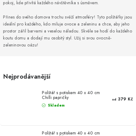
MIKINY
pokoj, kde přivítá každého návštěvníka s úsměvem.
OKAMŽITĚ K ODBĚRU
Přines do svého domova trochu svěží atmosféry! Tyto polštářky jsou
ideální pro každého, kdo miluje ovoce a zeleninu a chce, aby jeho
prostor zářil barvami a veselou náladou. Skvěle se hodí do každého
B2B
koutu domu a dodají mu osobitý styl. Užij si svou ovocně-
zeleninovou oázu!
MÁM SRDCE POMÁHÁM
VÁNOCE
Nejprodávanější
PROVIZNÍ SYSTÉM
Polštář s potiskem 40 x 40 cm
O nás
Časté otázky
Doprava a platba
Chilli papričky
379 Kč
od
Skladem
Obchodní podmínky
Zásady zpracování ochrany osobních údajů
Napište nám
Kontakty
Polštář s potiskem 40 x 40 cm