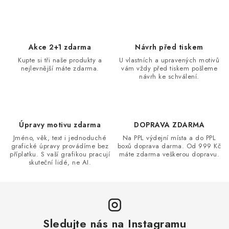
í
p
r
Akce 2+1 zdarma
Návrh před tiskem
v
Kupte si tři naše produkty a
U vlastních a upravených motivů
k
nejlevnější máte zdarma.
vám vždy před tiskem pošleme
y
návrh ke schválení.
v
ý
p
Úpravy motivu zdarma
DOPRAVA ZDARMA
i
Jméno, věk, text i jednoduché
Na PPL výdejní místa a do PPL
s
grafické úpravy provádíme bez
boxů doprava darma. Od 999 Kč
u
příplatku. S vaší grafikou pracují
máte zdarma veškerou dopravu.
skuteční lidé, ne AI.
Sledujte nás na Instagramu