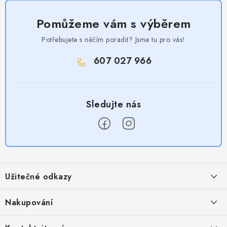
Pomůžeme vám s výběrem
Potřebujete s něčím poradit? Jsme tu pro vás!
607 027 966
Z
á
Užitečné odkazy
p
a
Obchodní podmínky
Nakupování
t
Zásady zpracování ochrany osobních údajů
í
Časté otázky