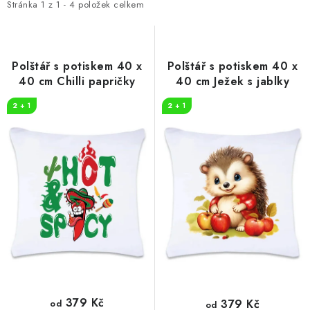
i
e
Stránka
1
z
1
-
4
položek celkem
s
n
p
í
r
p
Polštář s potiskem 40 x
Polštář s potiskem 40 x
o
r
40 cm Chilli papričky
40 cm Ježek s jablky
d
o
2 + 1
2 + 1
u
d
k
u
t
k
ů
t
ů
379 Kč
379 Kč
od
od