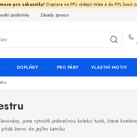
Doprava na PPL výdejní místa a do PPL boxů 
odní podmínky
Zásady zpracování ochrany osobních údajů
N
DOPLŇKY
PRO PÁRY
VLASTNÍ MOTIV
stru
estru
lavovány, jsme vytvořili jedinečnou kolekci tunik, které kombin
 přidá šmrnc do jejího šatníku.