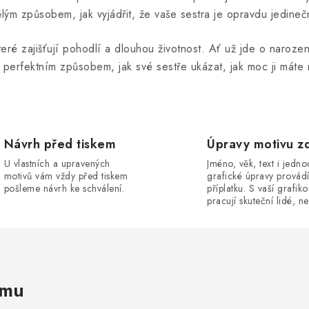
lým způsobem, jak vyjádřit, že vaše sestra je opravdu jedineč
teré zajišťují pohodlí a dlouhou životnost. Ať už jde o narozeni
e perfektním způsobem, jak své sestře ukázat, jak moc ji máte 
Návrh před tiskem
Úpravy motivu z
U vlastních a upravených
Jméno, věk, text i jedn
motivů vám vždy před tiskem
grafické úpravy provád
pošleme návrh ke schválení.
příplatku. S vaší grafik
pracují skuteční lidé, ne
amu