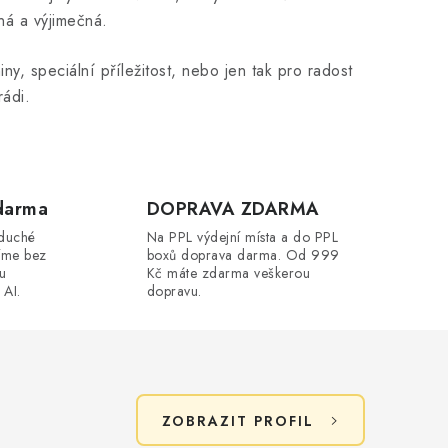
ná a výjimečná.
ny, speciální příležitost, nebo jen tak pro radost
rádi.
darma
DOPRAVA ZDARMA
oduché
Na PPL výdejní místa a do PPL
íme bez
boxů doprava darma. Od 999
ou
Kč máte zdarma veškerou
 AI.
dopravu.
ZOBRAZIT PROFIL