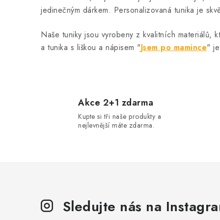
l
jedinečným dárkem. Personalizovaná tunika je skvě
á
Naše tuniky jsou vyrobeny z kvalitních materiálů, k
d
a tunika s liškou a nápisem "
Jsem po mamince
" j
a
c
í
p
Akce 2+1 zdarma
r
Kupte si tři naše produkty a
nejlevnější máte zdarma.
v
k
y
v
ý
Sledujte nás na Instagr
p