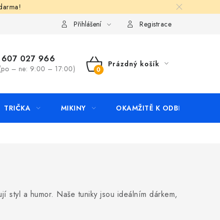
zdarma!
apište nám
Kontakty
Přihlášení
Registrace
607 027 966
Prázdný košík
(po – ne: 9:00 – 17:00)
NÁKUPNÍ
KOŠÍK
TRIČKA
MIKINY
OKAMŽITĚ K ODBĚRU
B
ují styl a humor. Naše tuniky jsou ideálním dárkem,