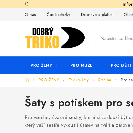
Přejít
na
O nás
Časté otázky
Doprava a platba
Obch
obsah
PRO ŽENY
PRO MUŽE
PRO DĚTI
Domů
PRO ŽENY
Tričko-šaty
Rodina
Pro se
Šaty s potiskem pro s
Pro všechny úžasné sestry, které si zaslouží být os
který vaší sestře vykouzlí úsměv na tváři a zároveň