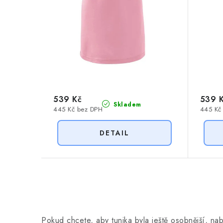
d
u
u
k
k
t
t
ů
ů
539 Kč
539 
Skladem
445 Kč bez DPH
445 Kč
O
v
Pokud chcete, aby tunika byla ještě osobnější, na