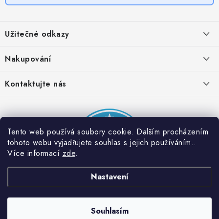
Z
á
Užitečné odkazy
p
a
Obchodní podmínky
Nakupování
t
Zásady zpracování ochrany osobních údajů
í
Časté otázky
Kontaktujte nás
Provizní systém
Doprava a platba
Napište nám
Partner stránek: Super plecháček
Podmínky akce 2 + 1 zdarma
Kontakty
Tento web používá soubory cookie. Dalším procházením
tohoto webu vyjadřujete souhlas s jejich používáním..
Více informací
zde
.
Nastavení
Chcete slevu na
ANO
NE
první nákup? 👉
Souhlasím
Copyright 2026
Dobrý triko
. Všechna práva vyhrazena.