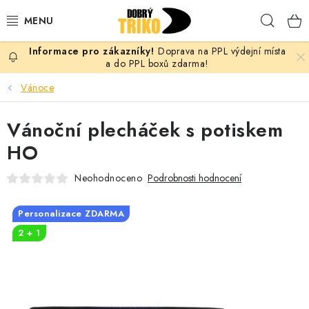
Přejít
Hleda
na
obsah
Doprava na PPL výdejní místa
PRO ŽENY
a do PPL boxů zdarma!
Vánoce
PRO MUŽE
Vánoční plecháček s potiskem
PRO DĚTI
HO
DOPLŇKY
Neohodnoceno
Podrobnosti hodnocení
PRO PÁRY
Personalizace ZDARMA
2 + 1
VLASTNÍ MOTIV
TRIČKA