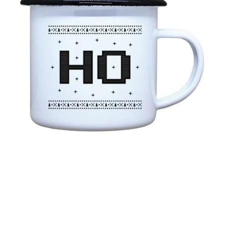
MIKINY
OKAMŽITĚ K ODBĚRU
B2B
MÁM SRDCE POMÁHÁM
VÁNOCE
PROVIZNÍ SYSTÉM
O nás
Časté otázky
Doprava a platba
Obchodní podmínky
Zásady zpracování ochrany osobních údajů
Napište nám
Kontakty