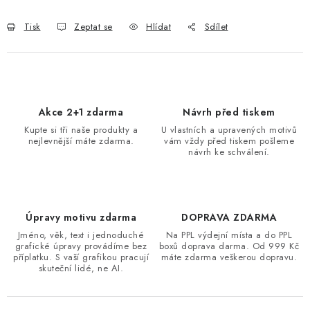
Tisk
Zeptat se
Hlídat
Sdílet
Akce 2+1 zdarma
Návrh před tiskem
Kupte si tři naše produkty a
U vlastních a upravených motivů
nejlevnější máte zdarma.
vám vždy před tiskem pošleme
návrh ke schválení.
Úpravy motivu zdarma
DOPRAVA ZDARMA
Jméno, věk, text i jednoduché
Na PPL výdejní místa a do PPL
grafické úpravy provádíme bez
boxů doprava darma. Od 999 Kč
příplatku. S vaší grafikou pracují
máte zdarma veškerou dopravu.
skuteční lidé, ne AI.