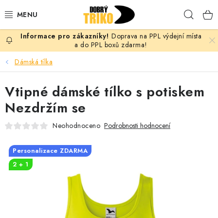
Přejít
Hleda
na
obsah
Doprava na PPL výdejní místa
PRO ŽENY
a do PPL boxů zdarma!
Dámská tílka
PRO MUŽE
Vtipné dámské tílko s potiskem
PRO DĚTI
Nezdržím se
DOPLŇKY
Neohodnoceno
Podrobnosti hodnocení
PRO PÁRY
Personalizace ZDARMA
2 + 1
VLASTNÍ MOTIV
TRIČKA