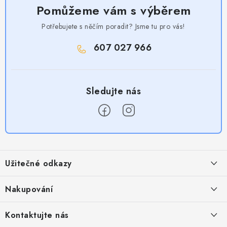
Pomůžeme vám s výběrem
Potřebujete s něčím poradit? Jsme tu pro vás!
607 027 966
Z
á
Užitečné odkazy
p
a
Obchodní podmínky
Nakupování
t
Zásady zpracování ochrany osobních údajů
í
Časté otázky
Kontaktujte nás
Provizní systém