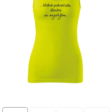
MIKINY
OKAMŽITĚ K ODBĚRU
B2B
MÁM SRDCE POMÁHÁM
VÁNOCE
PROVIZNÍ SYSTÉM
O nás
Časté otázky
Doprava a platba
Obchodní podmínky
Zásady zpracování ochrany osobních údajů
Napište nám
Kontakty