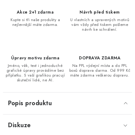
Akce 2+1 zdarma
Návrh před tiskem
Kupte si tři naše produkty a
U vlastních a upravených motivů
nejlevnější máte zdarma.
vám vždy před tiskem pošleme
návrh ke schválení.
Úpravy motivu zdarma
DOPRAVA ZDARMA
Jméno, věk, text i jednoduché
Na PPL výdejní místa a do PPL
grafické úpravy provádíme bez
boxů doprava darma. Od 999 Kč
příplatku. S vaší grafikou pracují
máte zdarma veškerou dopravu.
skuteční lidé, ne AI.
Popis produktu
Diskuze