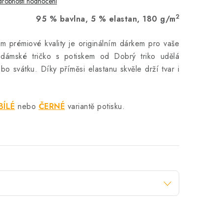
robnosti hodnocení
2
95 % bavlna, 5 % elastan, 180 g/m
m prémiové kvality je originálním dárkem pro vaše
 dámské tričko s potiskem od Dobrý triko udělá
o svátku. Díky příměsi elastanu skvěle drží tvar i
BÍLÉ
nebo
ČERNÉ
variantě potisku.