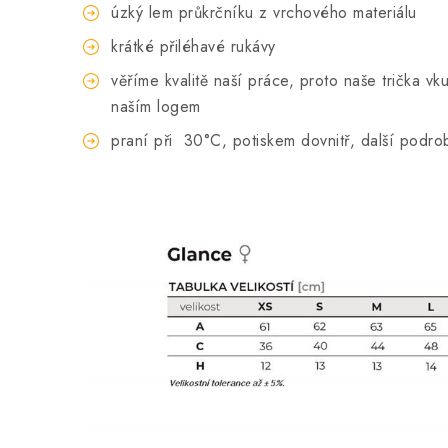
úzký lem průkrčníku z vrchového materiálu
krátké přiléhavé rukávy
věříme kvalitě naší práce, proto naše trička 
naším logem
praní při
30°C, potiskem dovnitř, další podro