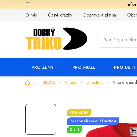
Přejít
na
O nás
Časté otázky
Doprava a platba
Obch
obsah
PRO ŽENY
PRO MUŽE
PRO DĚTI
Domů
TRIČKA
Vtipné
S textem
Vtipné dámsk
PREMIUM
Personalizace ZDARMA
2 + 1