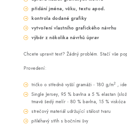
přidání jména, věku, textu apod.
kontrola dodané grafiky
vytvoření vlastního grafického návrhu
výběr z několika návrhů úprav
Chcete upravit text? Žádný problém. Stačí vše p
Provedení:
2
tričko o středně vyšší gramáži - 180 g/m
, id
Single Jersey, 95 % bavlna a 5 % elastan (slože
tmavě šedý melír - 80 % bavlna, 15 % viskóza 
strečový materiál udržující stálost tvaru
přiléhavý střih s bočními švy