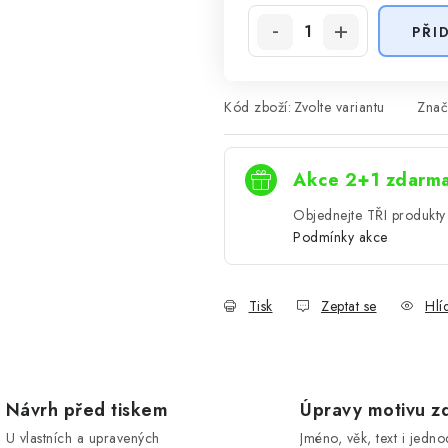
PŘI
Kód zboží:
Zvolte variantu
Znač
Akce 2+1 zdarm
Objednejte TŘI produkty 
Podmínky akce
Tisk
Zeptat se
Hlí
Návrh před tiskem
Úpravy motivu z
U vlastních a upravených
Jméno, věk, text i jedn