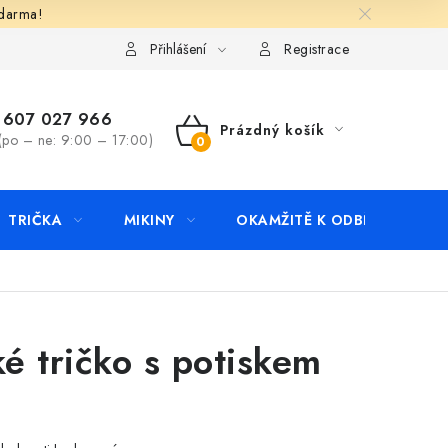
zdarma!
apište nám
Kontakty
Přihlášení
Registrace
607 027 966
Prázdný košík
(po – ne: 9:00 – 17:00)
NÁKUPNÍ
KOŠÍK
TRIČKA
MIKINY
OKAMŽITĚ K ODBĚRU
B
é tričko s potiskem