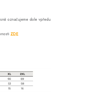
vkusně označujeme dole vpředu
bnosti
ZDE