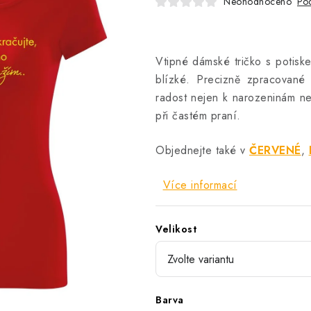
Neohodnoceno
Pod
Vtipné dámské tričko s potiske
blízké. Precizně zpracované
radost nejen k narozeninám neb
při častém praní.
Objednejte také v
ČERVENÉ
,
Více informací
Velikost
Barva