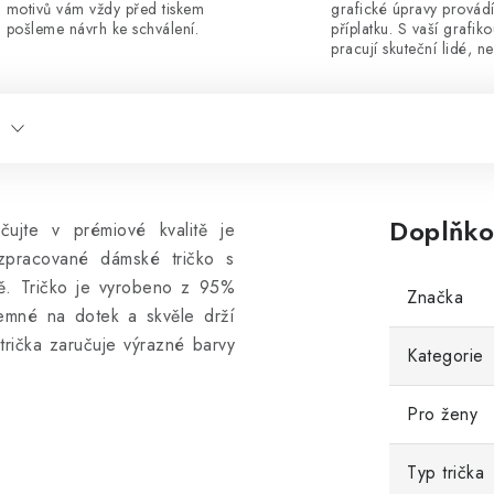
motivů vám vždy před tiskem
grafické úpravy provád
pošleme návrh ke schválení.
příplatku. S vaší grafik
pracují skuteční lidé, ne
Doplňko
čujte v prémiové kvalitě je
 zpracované dámské tričko s
ně.
Tričko je vyrobeno z 95%
Značka
jemné na dotek a skvěle drží
 trička zaručuje výrazné barvy
Kategorie
Pro ženy
Typ trička