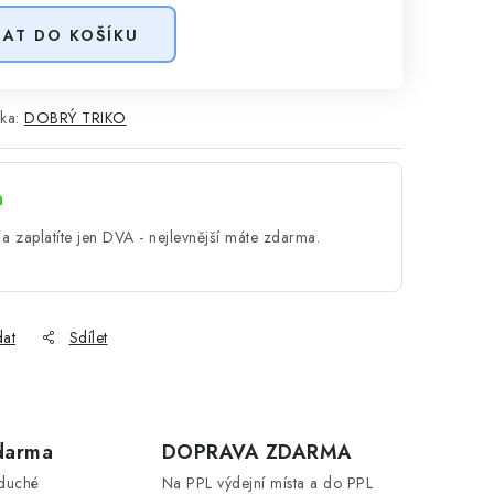
DAT DO KOŠÍKU
ka:
DOBRÝ TRIKO
a
a zaplatíte jen DVA - nejlevnější máte zdarma.
dat
Sdílet
darma
DOPRAVA ZDARMA
oduché
Na PPL výdejní místa a do PPL