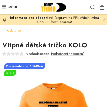
Přejít
Hleda
na
obsah
Doprava na PPL výdejní místa
PRO ŽENY
a do PPL boxů zdarma!
Cyklistika
PRO MUŽE
Vtipné dětské tričko KOLO
PRO DĚTI
Neohodnoceno
Podrobnosti hodnocení
DOPLŇKY
Personalizace ZDARMA
PRO PÁRY
2 + 1
VLASTNÍ MOTIV
TRIČKA