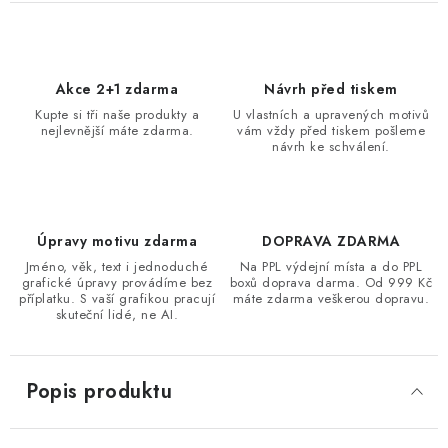
Akce 2+1 zdarma
Návrh před tiskem
Kupte si tři naše produkty a
U vlastních a upravených motivů
nejlevnější máte zdarma.
vám vždy před tiskem pošleme
návrh ke schválení.
Úpravy motivu zdarma
DOPRAVA ZDARMA
Jméno, věk, text i jednoduché
Na PPL výdejní místa a do PPL
grafické úpravy provádíme bez
boxů doprava darma. Od 999 Kč
příplatku. S vaší grafikou pracují
máte zdarma veškerou dopravu.
skuteční lidé, ne AI.
Popis produktu