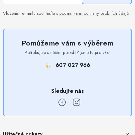
Vložením e-mailu souhlasíte s
podmínkami ochrany osobních údajů
Pomůžeme vám s výběrem
Potřebujete s něčím poradit? Jsme tu pro vás!
607 027 966
Z
á
Užitečné odkazy