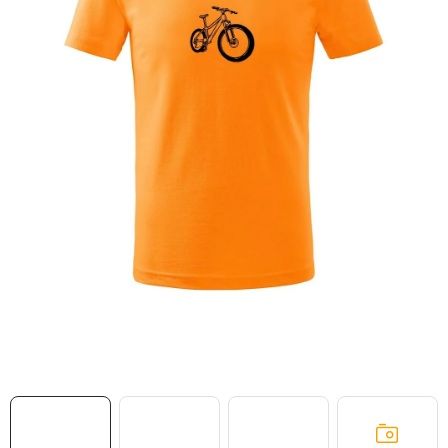
MIKINY
OKAMŽITĚ K ODBĚRU
B2B
MÁM SRDCE POMÁHÁM
VÁNOCE
PROVIZNÍ SYSTÉM
O nás
Časté otázky
Doprava a platba
Obchodní podmínky
Zásady zpracování ochrany osobních údajů
Napište nám
Kontakty