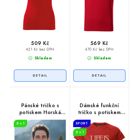
509 Kč
569 Kč
421 Kč bez DPH
470 Kč bez DPH
Skladem
Skladem
Pánské tričko s
Dámské funkční
potiskem Horská
tričko s potiskem
jízda
Life is good
2 + 1
SPORT
2 + 1