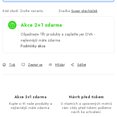
Kód zboží:
Zvolte variantu
Značka:
Super plecháček
Akce 2+1 zdarma
Objednejte TŘI produkty a zaplatíte jen DVA -
nejlevnější máte zdarma.
Podmínky akce
Tisk
Zeptat se
Hlídat
Sdílet
Akce 2+1 zdarma
Návrh před tiskem
Kupte si tři naše produkty a
U vlastních a upravených motivů
nejlevnější máte zdarma.
vám vždy před tiskem pošleme
návrh ke schválení.