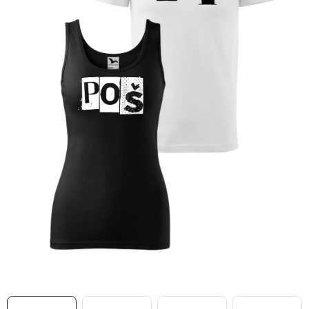
MIKINY
OKAMŽITĚ K ODBĚRU
B2B
MÁM SRDCE POMÁHÁM
VÁNOCE
PROVIZNÍ SYSTÉM
O nás
Časté otázky
Doprava a platba
Obchodní podmínky
Zásady zpracování ochrany osobních údajů
Napište nám
Kontakty