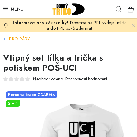
Přejít
Hleda
na
obsah
Doprava na PPL výdejní místa
PRO ŽENY
a do PPL boxů zdarma!
PRO PÁRY
PRO MUŽE
Vtipný set tílka a trička s
PRO DĚTI
potiskem POŠ-UCI
DOPLŇKY
Neohodnoceno
Podrobnosti hodnocení
PRO PÁRY
Personalizace ZDARMA
2 + 1
VLASTNÍ MOTIV
TRIČKA