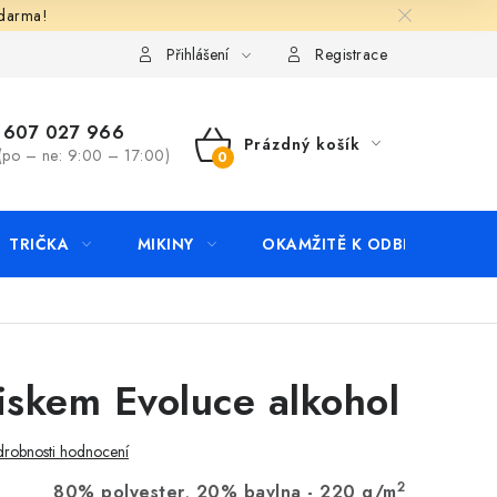
zdarma!
apište nám
Kontakty
Přihlášení
Registrace
607 027 966
Prázdný košík
(po – ne: 9:00 – 17:00)
NÁKUPNÍ
KOŠÍK
TRIČKA
MIKINY
OKAMŽITĚ K ODBĚRU
B
iskem Evoluce alkohol
robnosti hodnocení
2
80% polyester, 20% bavlna - 220 g/m