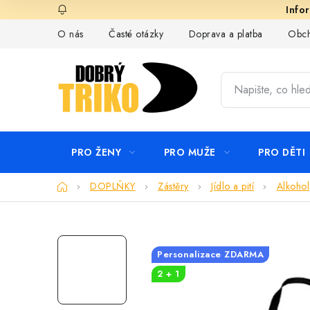
Přejít
na
O nás
Časté otázky
Doprava a platba
Obch
obsah
PRO ŽENY
PRO MUŽE
PRO DĚTI
Domů
DOPLŇKY
Zástěry
Jídlo a pití
Alkohol
Personalizace ZDARMA
2 + 1