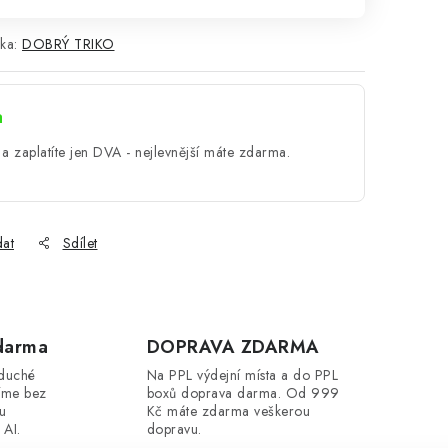
ka:
DOBRÝ TRIKO
a
a zaplatíte jen DVA - nejlevnější máte zdarma.
dat
Sdílet
darma
DOPRAVA ZDARMA
oduché
Na PPL výdejní místa a do PPL
íme bez
boxů doprava darma. Od 999
ou
Kč máte zdarma veškerou
 AI.
dopravu.