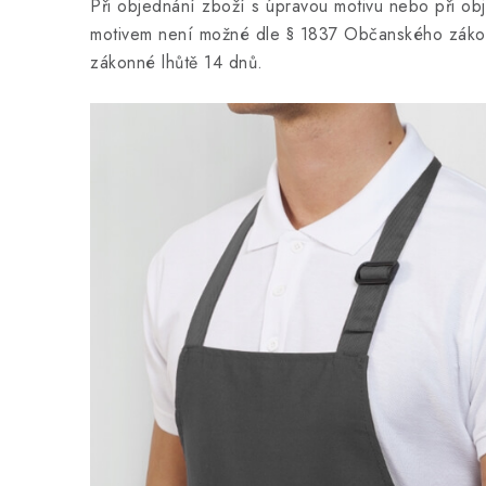
Při objednání zboží s úpravou motivu nebo při ob
motivem není možné dle § 1837 Občanského zákon
zákonné lhůtě 14 dnů.