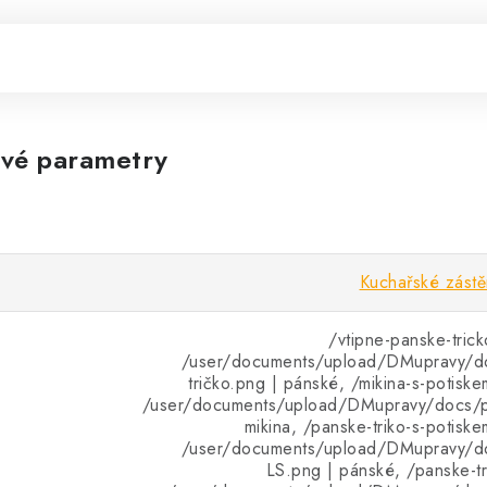
vé parametry
Kuchařské zástě
/vtipne-panske-trick
/user/documents/upload/DMupravy/d
tričko.png | pánské, /mikina-s-potiske
/user/documents/upload/DMupravy/docs/pr
mikina, /panske-triko-s-potiske
/user/documents/upload/DMupravy/d
LS.png | pánské, /panske-tr