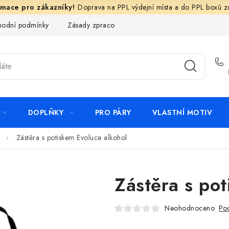
Doprava na PPL výdejní místa a do PPL boxů 
odní podmínky
Zásady zpracování ochrany osobních údajů
N
DOPLŇKY
PRO PÁRY
VLASTNÍ MOTIV
Zástěra s potiskem Evoluce alkohol
Zástěra s pot
Neohodnoceno
Pod