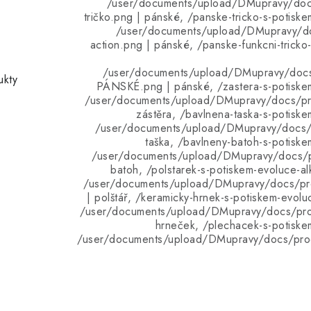
/user/documents/upload/DMupravy/doc
tričko.png | pánské, /panske-tricko-s-potiske
/user/documents/upload/DMupravy/d
action.png | pánské, /panske-funkcni-tricko
/user/documents/upload/DMupravy/doc
ukty
PÁNSKÉ.png | pánské, /zastera-s-potiskem
/user/documents/upload/DMupravy/docs/pro
zástěra, /bavlnena-taska-s-potiske
/user/documents/upload/DMupravy/docs/p
taška, /bavlneny-batoh-s-potiske
/user/documents/upload/DMupravy/docs/p
batoh, /polstarek-s-potiskem-evoluce-a
/user/documents/upload/DMupravy/docs/pro
| polštář, /keramicky-hrnek-s-potiskem-evolu
/user/documents/upload/DMupravy/docs/pro
hrneček, /plechacek-s-potiske
/user/documents/upload/DMupravy/docs/pro