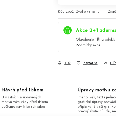
Kód zboží:
Zvolte variantu
Znač
Akce 2+1 zdarm
Objednejte TŘI produkty 
Podmínky akce
Tisk
Zeptat se
Hlí
Návrh před tiskem
Úpravy motivu z
U vlastních a upravených
Jméno, věk, text i jedn
motivů vám vždy před tiskem
grafické úpravy provád
pošleme návrh ke schválení.
příplatku. S vaší grafik
pracují skuteční lidé, ne