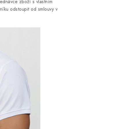
jednávce zboží s vlastním
íku odstoupit od smlouvy v