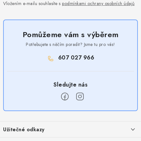
Vložením e-mailu souhlasíte s
podmínkami ochrany osobních údajů
Pomůžeme vám s výběrem
Potřebujete s něčím poradit? Jsme tu pro vás!
607 027 966
Z
á
Užitečné odkazy
p