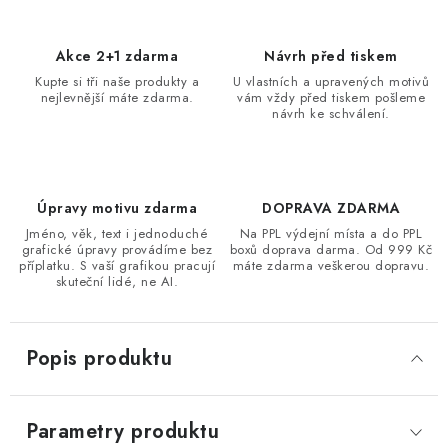
Akce 2+1 zdarma
Návrh před tiskem
Kupte si tři naše produkty a
U vlastních a upravených motivů
nejlevnější máte zdarma.
vám vždy před tiskem pošleme
návrh ke schválení.
Úpravy motivu zdarma
DOPRAVA ZDARMA
Jméno, věk, text i jednoduché
Na PPL výdejní místa a do PPL
grafické úpravy provádíme bez
boxů doprava darma. Od 999 Kč
příplatku. S vaší grafikou pracují
máte zdarma veškerou dopravu.
skuteční lidé, ne AI.
Popis produktu
Parametry produktu