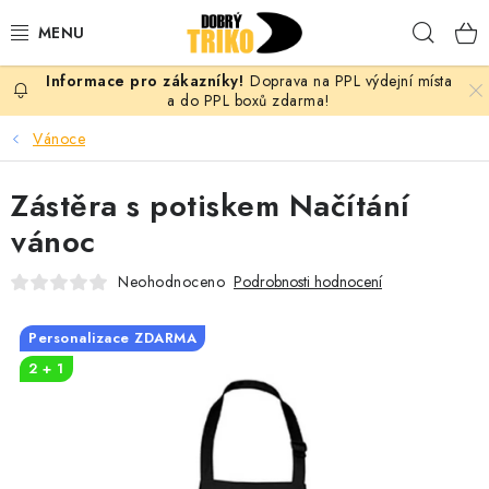
Přejít
Hleda
na
obsah
Doprava na PPL výdejní místa
PRO ŽENY
a do PPL boxů zdarma!
Vánoce
PRO MUŽE
Zástěra s potiskem Načítání
PRO DĚTI
vánoc
DOPLŇKY
Neohodnoceno
Podrobnosti hodnocení
PRO PÁRY
Personalizace ZDARMA
2 + 1
VLASTNÍ MOTIV
TRIČKA