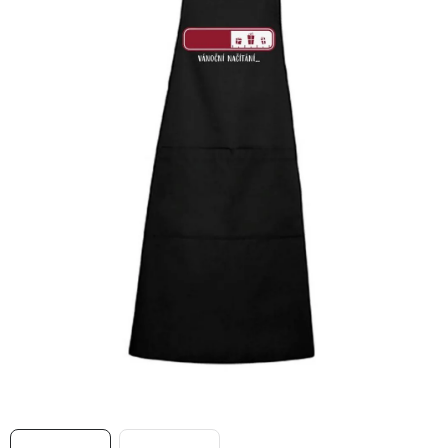
MIKINY
OKAMŽITĚ K ODBĚRU
B2B
MÁM SRDCE POMÁHÁM
VÁNOCE
PROVIZNÍ SYSTÉM
O nás
Časté otázky
Doprava a platba
Obchodní podmínky
Zásady zpracování ochrany osobních údajů
Napište nám
Kontakty