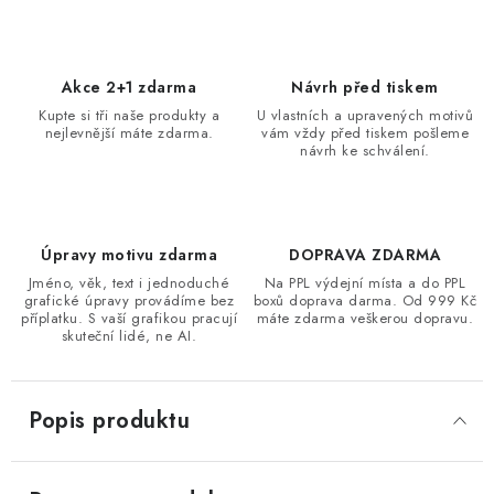
Akce 2+1 zdarma
Návrh před tiskem
Kupte si tři naše produkty a
U vlastních a upravených motivů
nejlevnější máte zdarma.
vám vždy před tiskem pošleme
návrh ke schválení.
Úpravy motivu zdarma
DOPRAVA ZDARMA
Jméno, věk, text i jednoduché
Na PPL výdejní místa a do PPL
grafické úpravy provádíme bez
boxů doprava darma. Od 999 Kč
příplatku. S vaší grafikou pracují
máte zdarma veškerou dopravu.
skuteční lidé, ne AI.
Popis produktu