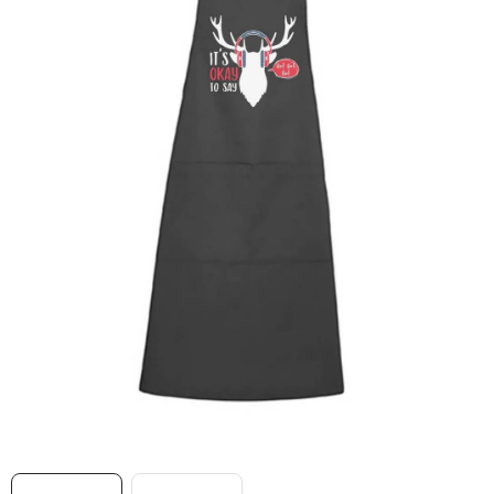
MIKINY
OKAMŽITĚ K ODBĚRU
B2B
MÁM SRDCE POMÁHÁM
VÁNOCE
PROVIZNÍ SYSTÉM
O nás
Časté otázky
Doprava a platba
Obchodní podmínky
Zásady zpracování ochrany osobních údajů
Napište nám
Kontakty