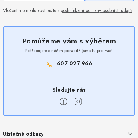
Vložením e-mailu souhlasíte s
podmínkami ochrany osobních údajů
Pomůžeme vám s výběrem
Potřebujete s něčím poradit? Jsme tu pro vás!
607 027 966
Z
á
Užitečné odkazy
p