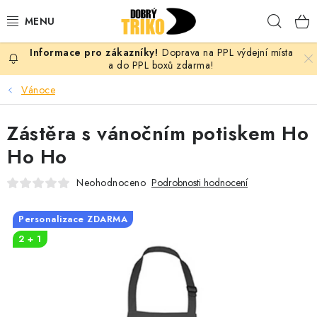
Přejít
Hleda
na
obsah
Doprava na PPL výdejní místa
PRO ŽENY
a do PPL boxů zdarma!
Vánoce
PRO MUŽE
Zástěra s vánočním potiskem Ho
PRO DĚTI
Ho Ho
DOPLŇKY
Neohodnoceno
Podrobnosti hodnocení
PRO PÁRY
Personalizace ZDARMA
2 + 1
VLASTNÍ MOTIV
TRIČKA